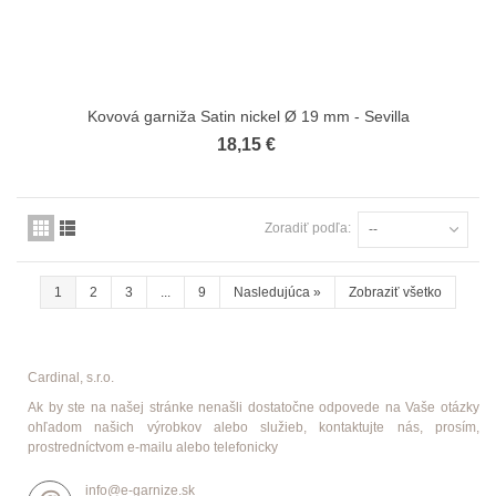
Kovová garniža Satin nickel Ø 19 mm - Sevilla
18,15 €
Zoradiť podľa:
--
1
2
3
...
9
Nasledujúca
»
Zobraziť všetko
Cardinal, s.r.o.
Ak by ste na našej stránke nenašli dostatočne odpovede na Vaše otázky
ohľadom našich výrobkov alebo služieb, kontaktujte nás, prosím,
prostredníctvom e-mailu alebo telefonicky
info@e-garnize.sk