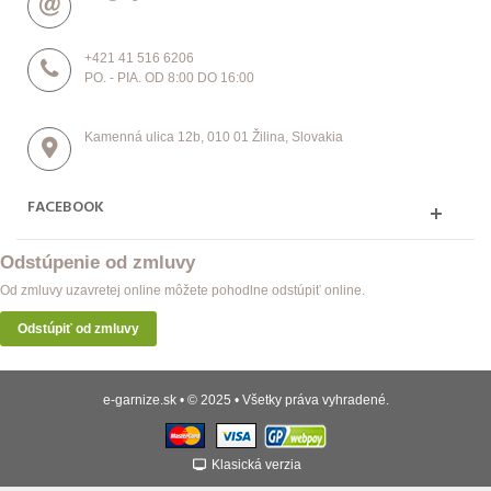
+421 41 516 6206
PO. - PIA. OD 8:00 DO 16:00
Kamenná ulica 12b, 010 01 Žilina, Slovakia
FACEBOOK
Odstúpenie od zmluvy
Od zmluvy uzavretej online môžete pohodlne odstúpiť online.
Odstúpiť od zmluvy
e-garnize.sk • © 2025 • Všetky práva vyhradené.
Klasická verzia