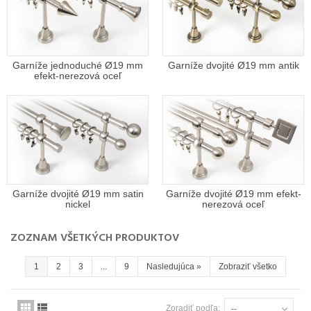
Garníže jednoduché Ø19 mm
Garníže dvojité Ø19 mm antik
efekt-nerezová oceľ
Garníže dvojité Ø19 mm satin
Garníže dvojité Ø19 mm efekt-
nickel
nerezová oceľ
ZOZNAM VŠETKÝCH PRODUKTOV
1
2
3
...
9
Nasledujúca
»
Zobraziť všetko
Zoradiť podľa:
--