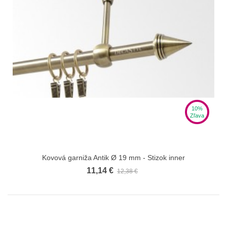
10%
Zľava
Kovová garniža Antik Ø 19 mm - Stizok inner
11,14 €
12,38 €