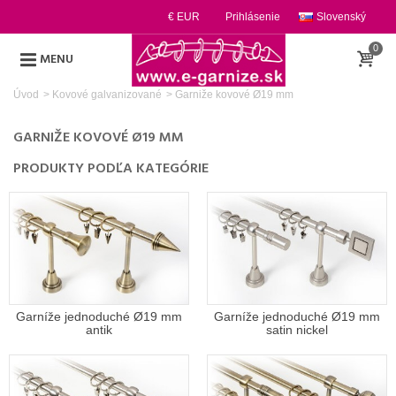
€ EUR
Prihlásenie
Slovenský
0
MENU
Úvod
>
Kovové galvanizované
>
Garniže kovové Ø19 mm
GARNIŽE KOVOVÉ Ø19 MM
PRODUKTY PODĽA KATEGÓRIE
Garníže jednoduché Ø19 mm
Garníže jednoduché Ø19 mm
antik
satin nickel