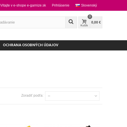
Vitajte v e-shope e-garnize.sk
Prihlásenie
Slovenský
0
0,00 €
Košík
OCHRANA OSOBNÝCH ÚDAJOV
Zoradiť podľa:
--