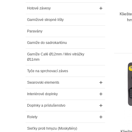
Hotové závesy
Kliešt
hm
Garnižové stropné lišty
Paravány
Garniže do sadrokartónu
Garníže Café Ø12mm / Mini vitrážky
Ø11mm
Tyče na sprchovací záves
Swarovski elements
Interiérové doplnky
Doplnky a príslušenstvo
Rolety
Sieťky proti hmyzu (Moskytiéry)
Kliešt