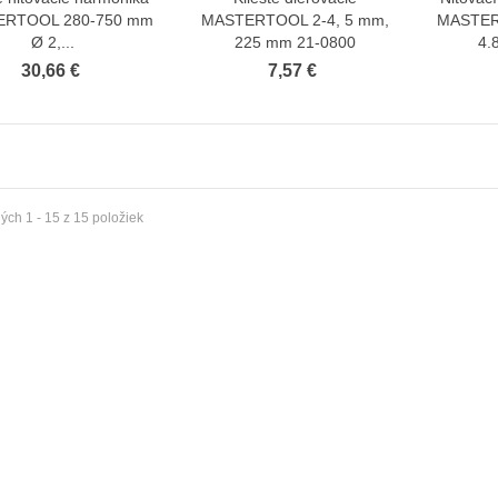
ERTOOL 280-750 mm
MASTERTOOL 2-4, 5 mm,
MASTERT
Ø 2,...
225 mm 21-0800
4.
30,66 €
7,57 €
ta plisé extra séria s montážou
Roleta plisé extra séria s montážou
ámu...
do rámu Čierna
10,24 €
10,24 €
 €
9,73 €
ta plisé extra séria s montážou
Roleta plisé extra séria s montážou
rámu Šedá
do rámu...
ch 1 - 15 z 15 položiek
10,24 €
10,24 €
 €
9,73 €
ta plisé extra séria s montážou
Roleta plisé extra séria s montážou
ámu...
do rámu Biela
10,24 €
10,24 €
 €
9,73 €
ta plisé extra séria s montážou
Roleta plisé extra séria s montážou
rámu Béžová
do rámu...
10,24 €
10,24 €
 €
9,73 €
ta plisé extra séria s montážou
Termoizolačná fólia za radiátory (2
rámu Hnedá
m2) 4ks...