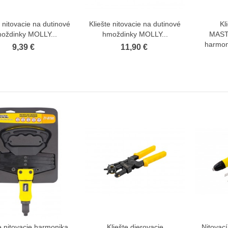
e nitovacie na dutinové
Kliešte nitovacie na dutinové
Kl
Zobraziť viac
Zobraziť viac
oždinky MOLLY...
hmoždinky MOLLY...
MAST
harmo
9,39 €
11,90 €
e nitovacie harmonika
Kliešte dierovacie
Nitovací
Zobraziť viac
Zobraziť viac