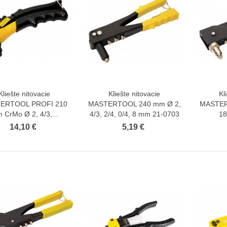
Kliešte nitovacie
Kliešte nitovacie
Kl
Zobraziť viac
Zobraziť viac
ERTOOL PROFI 210
MASTERTOOL 240 mm Ø 2,
MASTER
 CrMo Ø 2, 4/3,...
4/3, 2/4, 0/4, 8 mm 21-0703
18
14,10 €
5,19 €