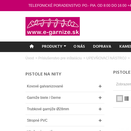
TELEFONICKÉ PORADENSTVO: PO.- PIA. OD 8:00 DO 16:00 +
PRODUKTY
O NÁS
DOPRAVA
KAME
Úvod
>
Príslušenstvo pre inštaláciu
>
UPEVŇOVACÍ NÁSTROJ
>
PISTOLE
PISTOLE NA NITY
Zobrazený
Kovové galvanizované
Garniže biele / čierne
Trubkové garnýže Ø28mm
Stropné PVC