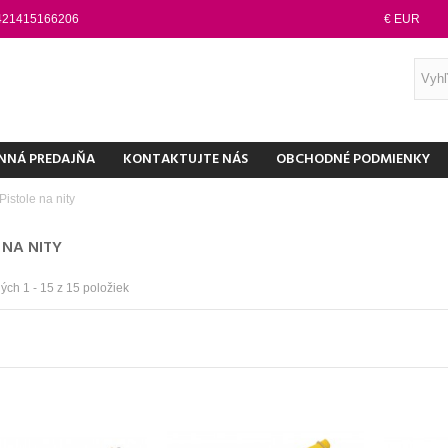
421415166206
€ EUR
NNÁ PREDAJŇA
KONTAKTUJTE NÁS
OBCHODNÉ PODMIENKY
Pistole na nity
 NA NITY
ch 1 - 15 z 15 položiek