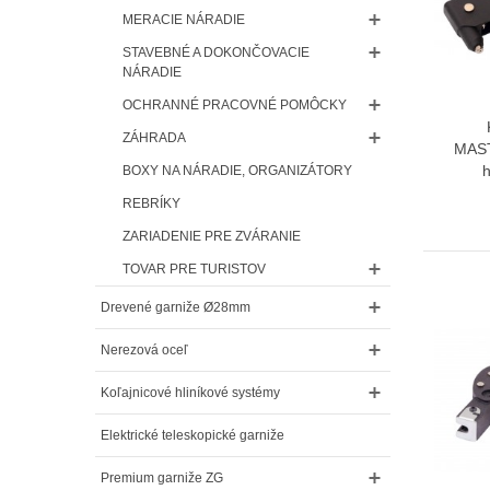
MERACIE NÁRADIE
STAVEBNÉ A DOKONČOVACIE
NÁRADIE
OCHRANNÉ PRACOVNÉ POMÔCKY
ZÁHRADA
MAST
h
BOXY NA NÁRADIE, ORGANIZÁTORY
REBRÍKY
ZARIADENIE PRE ZVÁRANIE
TOVAR PRE TURISTOV
Drevené garniže Ø28mm
Nerezová oceľ
Koľajnicové hliníkové systémy
Elektrické teleskopické garniže
Premium garniže ZG