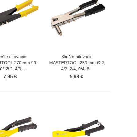
iešte nitovacie
Kliešte nitovacie
Zobraziť viac
Zobraziť viac
TOOL 270 mm 90-
MASTERTOOL 250 mm Ø 2,
0° Ø 2, 4/3,...
4/3, 2/4, 0/4, 8...
7,95 €
5,98 €