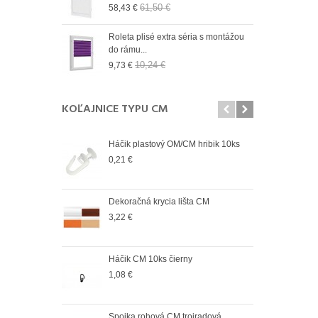
61,50 €
58,43 €
9,73
n 19 mm Wall
Roleta plisé extra séria s montážou
Role
do rámu...
do r
10,24 €
9,73 €
9,73
KOĽAJNICE TYPU CM
Háčik plastový OM/CM hribik 10ks
Spoj
vonk
0,21 €
4,12
Dekoračná krycia lišta CM
Spoj
vnút
3,22 €
2,98
Háčik CM 10ks čierny
Spoj
vonk
1,08 €
2,98
Spojka rohová CM trojradová
Spoj