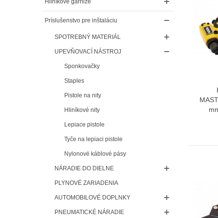
Hliníkové garniže
Príslušenstvo pre inštaláciu
SPOTREBNÝ MATERIÁL
UPEVŇOVACÍ NÁSTROJ
Sponkovačky
Staples
Pistole na nity
MAST
mm
Hliníkové nity
Lepiace pistole
Tyče na lepiaci pistole
Nylonové káblové pásy
NÁRADIE DO DIELNE
PLYNOVÉ ZARIADENIA
AUTOMOBILOVÉ DOPLNKY
PNEUMATICKÉ NÁRADIE