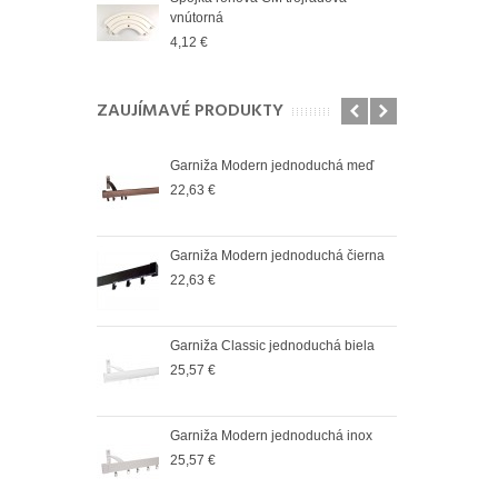
vnútorná
vnút
4,12 €
2,83
ZAUJÍMAVÉ PRODUKTY
oduchá satin
Garniža Modern jednoduchá meď
Garn
22,63 €
25,5
oduchá čierná
Garniža Modern jednoduchá čierna
Garn
22,63 €
36,6
oduchá biela
Garniža Classic jednoduchá biela
Garn
25,57 €
37,9
oduchá antik
Garniža Modern jednoduchá inox
Garn
25,57 €
37,9