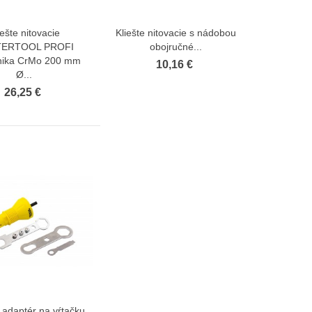
iešte nitovacie
Kliešte nitovacie s nádobou
Zobraziť viac
Zobraziť viac
ERTOOL PROFI
obojručné...
nika CrMo 200 mm
10,16 €
Ø...
26,25 €
 adaptér na vŕtačku
Zobraziť viac