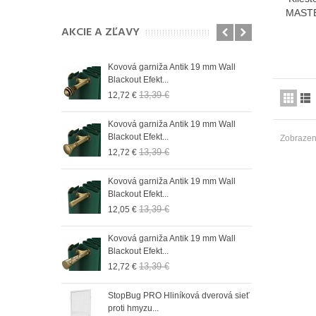
MAST
AKCIE A ZĽAVY
n 19 mm Wall
Kovová garniža Antik 19 mm Wall
Role
Blackout Efekt...
do r
13,39 €
12,72 €
9,73
 19 mm Wall
Kovová garniža Antik 19 mm Wall
Role
Blackout Efekt...
do 
Zobrazený
13,39 €
12,72 €
9,73
n 19 mm Wall
Kovová garniža Antik 19 mm Wall
Role
Blackout Efekt...
do r
13,39 €
12,05 €
9,73
n 19 mm Wall
Kovová garniža Antik 19 mm Wall
Role
Blackout Efekt...
do 
13,39 €
12,72 €
9,73
n 19 mm Wall
StopBug PRO Hliníková dverová sieť
Role
proti hmyzu...
do 