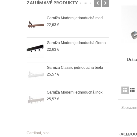
ZAUJÍMAVÉ PRODUKTY
oduchá satin
Garniža Modern jednoduchá meď
Garn
22,63 €
25,5
oduchá čierná
Garniža Modern jednoduchá čierna
Garn
22,63 €
36,6
Drži
oduchá biela
Garniža Classic jednoduchá biela
Garn
25,57 €
37,9
oduchá antik
Garniža Modern jednoduchá inox
Garn
25,57 €
37,9
Zobrazený
Cardinal, s.r.o.
FACEBO