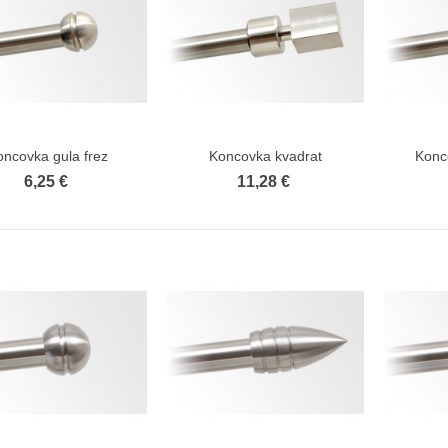
ta plisé extra séria s montážou
Roleta plisé extra séria s montážou
ámu...
do rámu Čierna
10,24 €
10,24 €
 €
9,73 €
ta plisé extra séria s montážou
Roleta plisé extra séria s montážou
rámu Šedá
do rámu...
10,24 €
10,24 €
 €
9,73 €
oncovka gula frez
Koncovka kvadrat
Konc
Zobraziť viac
Zobraziť viac
ta plisé extra séria s montážou
Roleta plisé extra séria s montážou
6,25 €
11,28 €
ámu...
do rámu Biela
10,24 €
10,24 €
 €
9,73 €
ta plisé extra séria s montážou
Roleta plisé extra séria s montážou
rámu Béžová
do rámu...
10,24 €
10,24 €
 €
9,73 €
ta plisé extra séria s montážou
Termoizolačná fólia za radiátory (2
rámu Hnedá
m2) 4ks...
10,24 €
4,50 €
 €
3,83 €
ta plisé extra séria s montážou
Garniža matná čierno-zlatá dvojitá
ámu...
25mm+19mm...