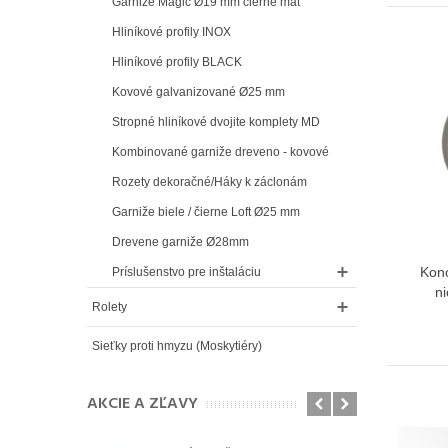
Garniže Magic Ø19 mm čierne mat
Hliníkové profily INOX
Hliníkové profily BLACK
Kovové galvanizované Ø25 mm
Stropné hliníkové dvojite komplety MD
Kombinované garniže dreveno - kovové
Rozety dekoračné/Háky k záclonám
Garniže biele / čierne Loft Ø25 mm
Drevene garniže Ø28mm
Konc
Príslušenstvo pre inštaláciu
n
Rolety
Sieťky proti hmyzu (Moskytiéry)
AKCIE A ZĽAVY