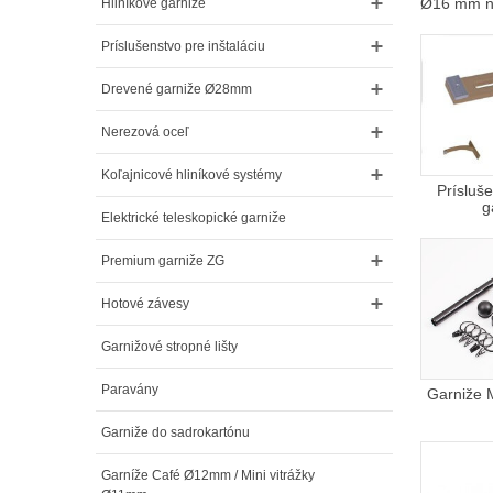
Ø16 mm ne
Hliníkové garniže
Príslušenstvo pre inštaláciu
Drevené garniže Ø28mm
Nerezová oceľ
Koľajnicové hliníkové systémy
Prísluš
g
Elektrické teleskopické garniže
Premium garniže ZG
Hotové závesy
Garnižové stropné lišty
Paravány
Garniže 
Garniže do sadrokartónu
Garníže Café Ø12mm / Mini vitrážky