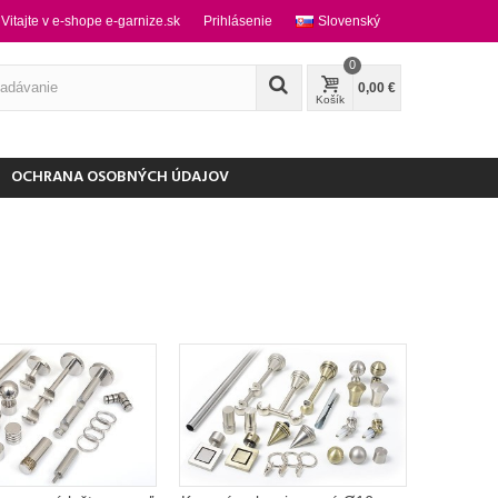
Vitajte v e-shope e-garnize.sk
Prihlásenie
Slovenský
0
0,00 €
Košík
OCHRANA OSOBNÝCH ÚDAJOV