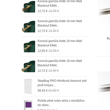
n 19 mm Wall
Kovová garniža Antik 19 mm Wall
Role
Blackout Efekt...
do r
13,39 €
12,72 €
9,73
 19 mm Wall
Kovová garniža Antik 19 mm Wall
Role
Blackout Efekt...
do 
13,39 €
12,72 €
9,73
K
n 19 mm Wall
Kovová garniža Antik 19 mm Wall
Role
Blackout Efekt...
do r
13,39 €
12,05 €
9,73
n 19 mm Wall
Kovová garniža Antik 19 mm Wall
Role
Blackout Efekt...
do 
13,39 €
12,72 €
9,73
n 19 mm Wall
StopBug PRO Hliníková dverová sieť
Role
proti hmyzu...
do 
61,50 €
58,43 €
9,73
n 19 mm Wall
Roleta plisé extra séria s montážou
Role
do rámu...
do r