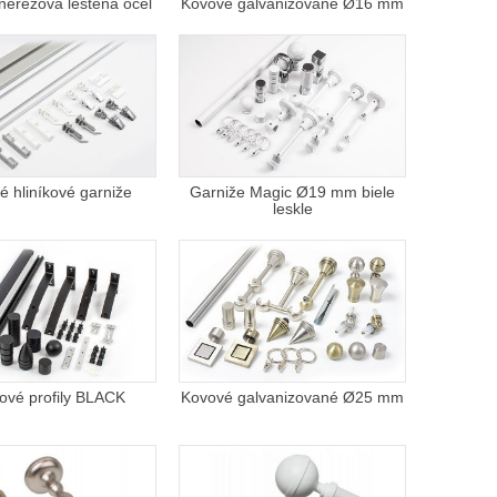
erezová leštena oceľ
Kovové galvanizované Ø16 mm
é hliníkové garniže
Garniže Magic Ø19 mm biele
leskle
kové profily BLACK
Kovové galvanizované Ø25 mm