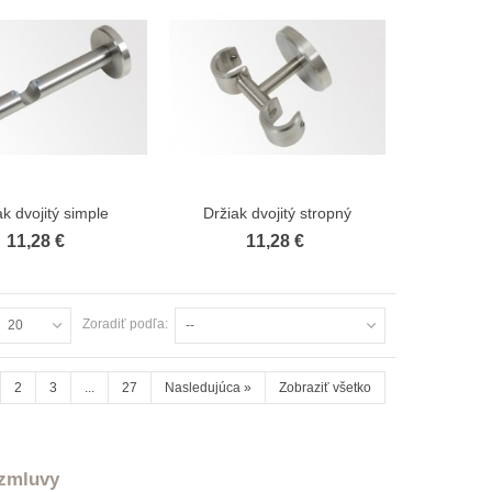
Garniža Classic dvojitá satin nickel
37,93 €
Garniža Classic dvojitá čierná
37,93 €
ak dvojitý simple
Držiak dvojitý stropný
Zobraziť viac
Zobraziť viac
11,28 €
11,28 €
Zoradiť podľa:
20
--
2
3
...
27
Nasledujúca
»
Zobraziť všetko
 zmluvy