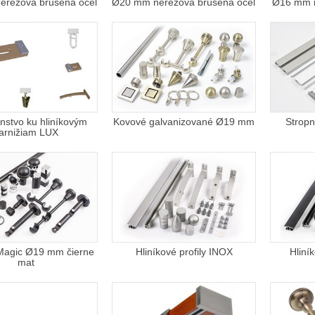
rezová brúsená oceľ
Ø20 mm nerezová brúsená oceľ
Ø16 mm n
enstvo ku hliníkovým
Kovové galvanizované Ø19 mm
Stropn
arnižiam LUX
Magic Ø19 mm čierne
Hliníkové profily INOX
Hliní
mat