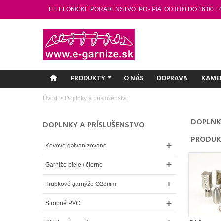
TELEFONICKÉ PORADENSTVO: PO.- PIA. OD 8:00 DO 16:00 +
PRODUKTY
O NÁS
DOPRAVA
KAME
Úvod
>
Doplnky a príslušenstvo
DOPLNK
DOPLNKY A PRÍSLUŠENSTVO
PRODUK
Kovové galvanizované
Garniže biele / čierne
Trubkové garnýže Ø28mm
Stropné PVC