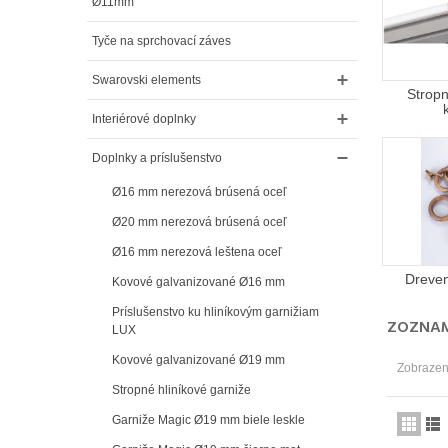
Ø11mm
Tyče na sprchovací záves
Swarovski elements
Stropn
Interiérové doplnky
Doplnky a príslušenstvo
Ø16 mm nerezová brúsená oceľ
Ø20 mm nerezová brúsená oceľ
Ø16 mm nerezová leštena oceľ
Dreve
Kovové galvanizované Ø16 mm
Príslušenstvo ku hliníkovým garnižiam
ZOZNAM
LUX
Kovové galvanizované Ø19 mm
Zobrazený
Stropné hliníkové garniže
Garniže Magic Ø19 mm biele leskle