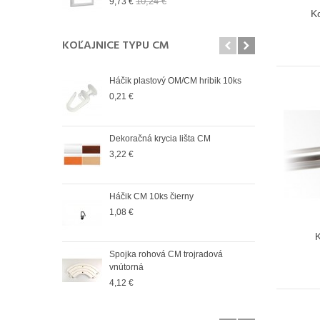
10,24 €
9,73 €
9,73
K
KOĽAJNICE TYPU CM
Háčik plastový OM/CM hribik 10ks
Spoj
vonk
0,21 €
4,12
Dekoračná krycia lišta CM
Spoj
vnút
3,22 €
2,98
Háčik CM 10ks čierny
Spoj
vonk
1,08 €
2,98
Spojka rohová CM trojradová
Spoj
vnútorná
vnút
4,12 €
2,83