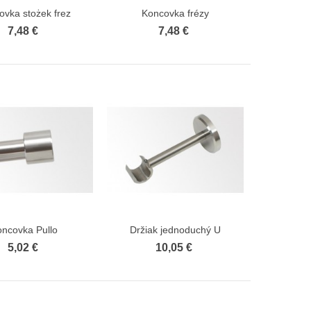
7,54 €
6,79 €
ovka stożek frez
Koncovka frézy
Zobraziť viac
Zobraziť viac
7,48 €
7,48 €
oncovka Pullo
Držiak jednoduchý U
Zobraziť viac
Zobraziť viac
5,02 €
10,05 €