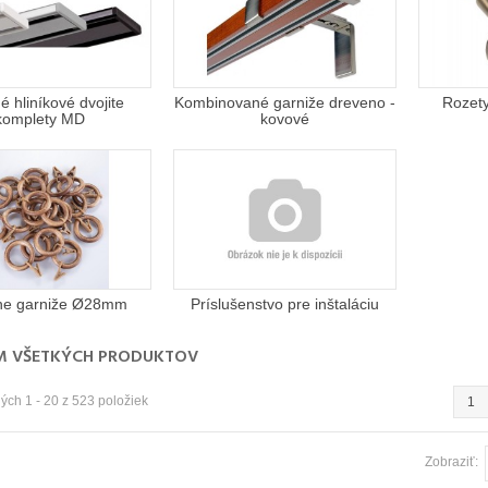
é hliníkové dvojite
Kombinované garniže dreveno -
Rozety
komplety MD
kovové
ne garniže Ø28mm
Príslušenstvo pre inštaláciu
 VŠETKÝCH PRODUKTOV
ch 1 - 20 z 523 položiek
1
Zobraziť: