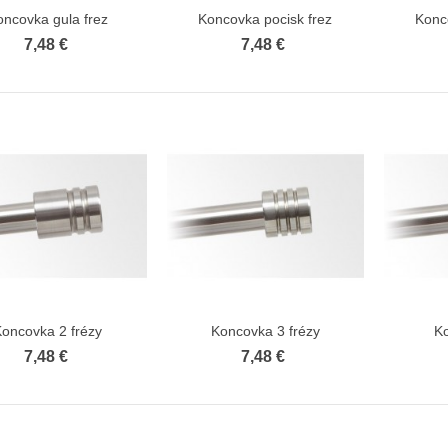
10,24 €
22,76 €
 €
19,35 €
oncovka gula frez
Koncovka pocisk frez
Konc
Zobraziť viac
Zobraziť viac
7,48 €
7,48 €
ka rohová CM trojradová
ajšia
 €
ka rohová CM dvojradová
orná
 €
ka rohová CM dvojradová
ajšia
 €
Koncovka 2 frézy
Koncovka 3 frézy
K
Zobraziť viac
Zobraziť viac
7,48 €
7,48 €
ka rohová CM jednoradová
orná
 €