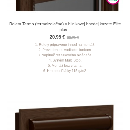
Roleta Termo (termoizolačna) v hlinikovej hnedej kazete Elite
plus...
20,95 €
22,05 €
1. Rolety pripravené ihneď na montáž.
2. Prevedenie s vodiacim lankom.
3. Napínač retiazkového ovládača.
4. Systém Multi Stop.
5. Montáž bez vŕtania.
6. Hmotnosť látky 115 g/m2.