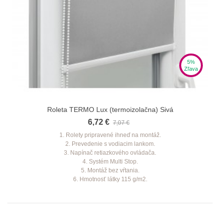
5%
Zľava
Roleta TERMO Lux (termoizolačna) Sivá
6,72 €
7,07 €
1. Rolety pripravené ihneď na montáž.
2. Prevedenie s vodiacim lankom.
3. Napínač retiazkového ovládača.
4. Systém Multi Stop.
5. Montáž bez vŕtania.
6. Hmotnosť látky 115 g/m2.