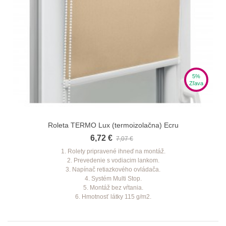
5%
Zľava
Roleta TERMO Lux (termoizolačna) Ecru
6,72 €
7,07 €
1. Rolety pripravené ihneď na montáž.
2. Prevedenie s vodiacim lankom.
3. Napínač retiazkového ovládača.
4. Systém Multi Stop.
5. Montáž bez vŕtania.
6. Hmotnosť látky 115 g/m2.