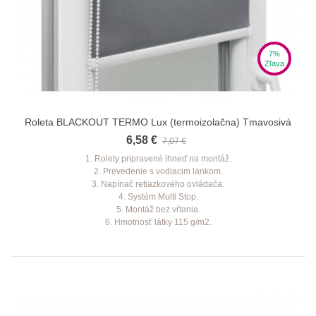
7%
Zľava
Roleta BLACKOUT TERMO Lux (termoizolačna) Tmavosivá
6,58 €
7,07 €
1. Rolety pripravené ihneď na montáž.
2. Prevedenie s vodiacim lankom.
3. Napínač retiazkového ovládača.
4. Systém Multi Stop.
5. Montáž bez vŕtania.
6. Hmotnosť látky 115 g/m2.