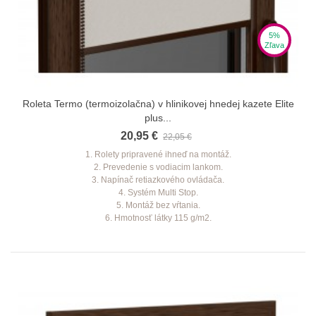
5%
Zľava
Roleta Termo (termoizolačna) v hlinikovej hnedej kazete Elite
plus...
20,95 €
22,05 €
1. Rolety pripravené ihneď na montáž.
2. Prevedenie s vodiacim lankom.
3. Napínač retiazkového ovládača.
4. Systém Multi Stop.
5. Montáž bez vŕtania.
6. Hmotnosť látky 115 g/m2.