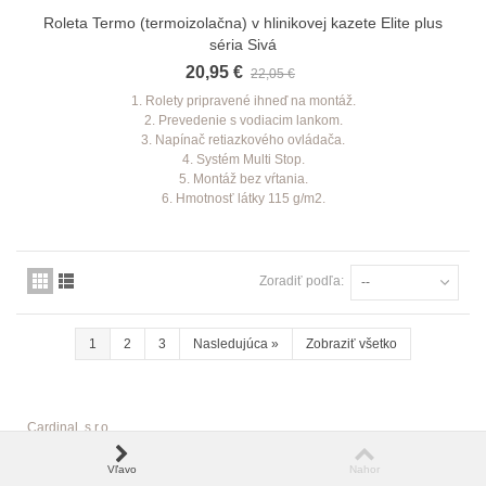
Roleta Termo (termoizolačna) v hlinikovej kazete Elite plus
séria Sivá
20,95 €
22,05 €
1. Rolety pripravené ihneď na montáž.
2. Prevedenie s vodiacim lankom.
3. Napínač retiazkového ovládača.
4. Systém Multi Stop.
5. Montáž bez vŕtania.
6. Hmotnosť látky 115 g/m2.
Zoradiť podľa:
--
1
2
3
Nasledujúca
»
Zobraziť všetko
Cardinal, s.r.o.
Ak by ste na našej stránke nenašli dostatočne odpovede na Vaše otázky
Vľavo
Nahor
ohľadom našich výrobkov alebo služieb, kontaktujte nás, prosím,