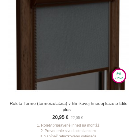
5%
Zľava
Roleta Termo (termoizolačna) v hlinikovej hnedej kazete Elite
plus...
20,95 €
22,05 €
1. Rolety pripravené ihneď na montáž.
2. Prevedenie s vodiacim lankom.
3. Napínač retiazkového ovládača.