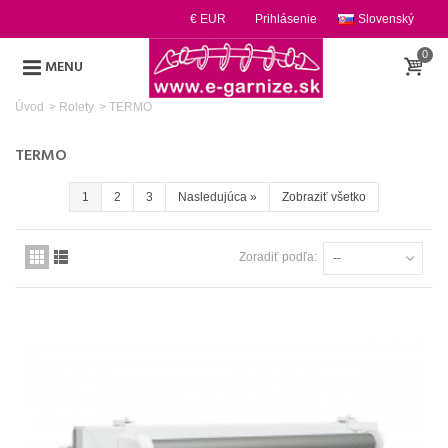
€ EUR
Prihlásenie
Slovenský
0
MENU
Úvod
>
Rolety
>
TERMO
TERMO
1
2
3
Nasledujúca
»
Zobraziť všetko
Zoradiť podľa:
--