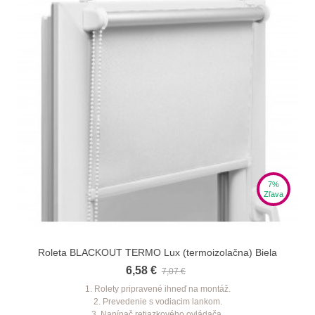
7%
Zľava
Roleta BLACKOUT TERMO Lux (termoizolačna) Biela
6,58 €
7,07 €
1. Rolety pripravené ihneď na montáž.
2. Prevedenie s vodiacim lankom.
3. Napínač retiazkového ovládača.