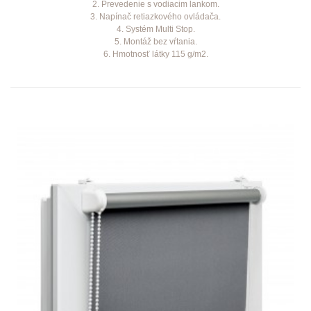
2. Prevedenie s vodiacim lankom.
3. Napínač retiazkového ovládača.
4. Systém Multi Stop.
5. Montáž bez vŕtania.
6. Hmotnosť látky 115 g/m2.