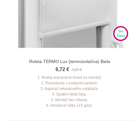
5%
Zľava
Roleta TERMO Lux (termoizolačna) Biela
6,72 €
7,07 €
1. Rolety pripravené ihneď na montáž.
2. Prevedenie s vodiacim lankom.
3. Napínač retiazkového ovládača.
4. Systém Multi Stop.
5. Montáž bez vŕtania.
6. Hmotnosť látky 115 g/m2.