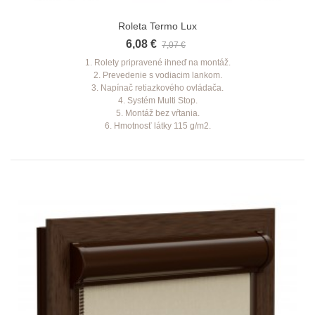
Roleta Termo Lux
6,08 €
7,07 €
1. Rolety pripravené ihneď na montáž.
2. Prevedenie s vodiacim lankom.
3. Napínač retiazkového ovládača.
4. Systém Multi Stop.
5. Montáž bez vŕtania.
6. Hmotnosť látky 115 g/m2.