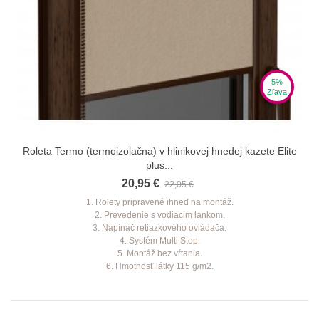
5%
Zľava
Roleta Termo (termoizolačna) v hlinikovej hnedej kazete Elite
plus...
20,95 €
22,05 €
1. Rolety pripravené ihneď na montáž.
2. Prevedenie s vodiacim lankom.
3. Napínač retiazkového ovládača.
4. Systém Multi Stop.
5. Montáž bez vŕtania.
6. Hmotnosť látky 115 g/m2.