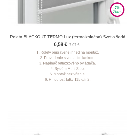
7%
Zľava
Roleta BLACKOUT TERMO Lux (termoizolačna) Svetlo šedá
6,58 €
7,07 €
1. Rolety pripravené ihneď na montáž.
2. Prevedenie s vodiacim lankom.
3. Napínač retiazkového ovládača.
4. Systém Multi Stop.
5. Montáž bez vŕtania.
6. Hmotnosť látky 115 g/m2.