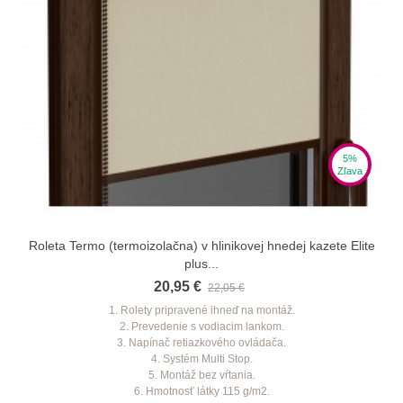
5%
Zľava
Roleta Termo (termoizolačna) v hlinikovej hnedej kazete Elite
plus...
20,95 €
22,05 €
1. Rolety pripravené ihneď na montáž.
2. Prevedenie s vodiacim lankom.
3. Napínač retiazkového ovládača.
4. Systém Multi Stop.
5. Montáž bez vŕtania.
6. Hmotnosť látky 115 g/m2.