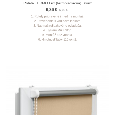
Roleta TERMO Lux (termoizolačna) Bronz
6,36 €
6,70 €
1. Rolety pripravené ihneď na montáž.
2. Prevedenie s vodiacim lankom.
3. Napínač retiazkového ovládača.
4. Systém Multi Stop.
5. Montáž bez vŕtania.
6. Hmotnosť látky 115 g/m2.