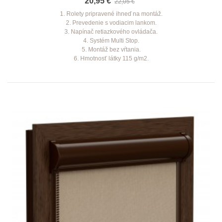
20,95 €
22,05 €
1. Rolety pripravené ihneď na montáž.
2. Prevedenie s vodiacim lankom.
3. Napínač retiazkového ovládača.
4. Systém Multi Stop.
5. Montáž bez vŕtania.
6. Hmotnosť látky 115 g/m2.