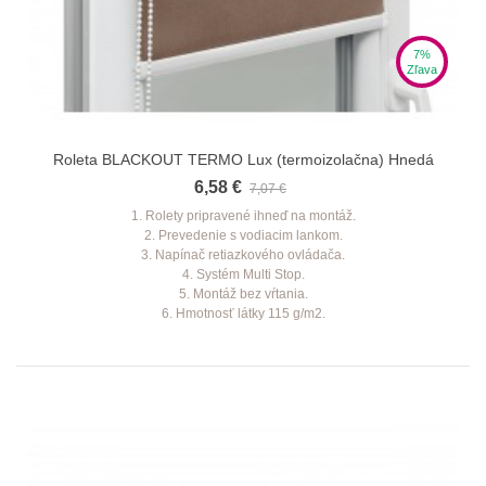
7%
Zľava
Roleta BLACKOUT TERMO Lux (termoizolačna) Hnedá
6,58 €
7,07 €
1. Rolety pripravené ihneď na montáž.
2. Prevedenie s vodiacim lankom.
3. Napínač retiazkového ovládača.
4. Systém Multi Stop.
5. Montáž bez vŕtania.
6. Hmotnosť látky 115 g/m2.