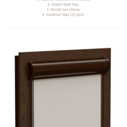
4. Systém Multi Stop.
5. Montáž bez vŕtania.
6. Hmotnosť látky 115 g/m2.