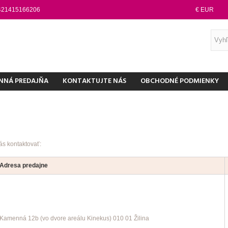
421415166206
€ EUR
NNÁ PREDAJŇA
KONTAKTUJTE NÁS
OBCHODNÉ PODMIENKY
ás kontaktovať:
Adresa predajne
Kamenná 12b (vo dvore areálu Kinekus)
010 01
Žilina