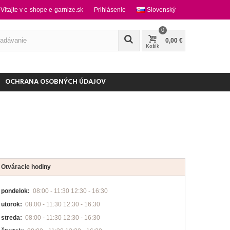
Vitajte v e-shope e-garnize.sk
Prihlásenie
Slovenský
0
0,00 €
Košík
OCHRANA OSOBNÝCH ÚDAJOV
Otváracie hodiny
pondelok:
08:00 - 11:30 12:30 - 16:30
utorok:
08:00 - 11:30 12:30 - 16:30
streda:
08:00 - 11:30 12:30 - 16:30