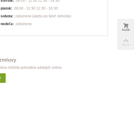
štvrtok:
08:00 - 11:30 12:30 - 16:30
piatok:
08:00 - 11:30 12:30 - 16:30
sobota:
zatvorene (alebo po telef. dohode)
nedeľa:
zatvorene
Košík
Nahor
 zmluvy
nline môžete pohodlne odstúpiť online.
y