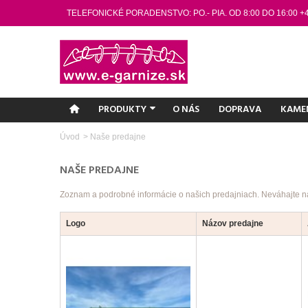
TELEFONICKÉ PORADENSTVO: PO.- PIA. OD 8:00 DO 16:00 +
PRODUKTY
O NÁS
DOPRAVA
KAME
Úvod
>
Naše predajne
NAŠE PREDAJNE
Zoznam a podrobné informácie o našich predajniach. Neváhajte n
Logo
Názov predajne