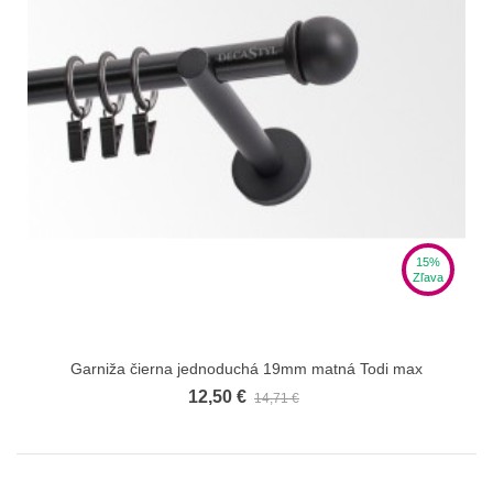
15%
Zľava
Garniža čierna jednoduchá 19mm matná Todi max
12,50 €
14,71 €