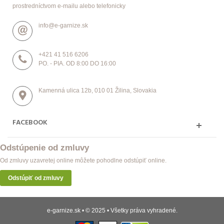
prostredníctvom e-mailu alebo telefonicky
info@e-garnize.sk
+421 41 516 6206
PO. - PIA. OD 8:00 DO 16:00
Kamenná ulica 12b, 010 01 Žilina, Slovakia
FACEBOOK
Odstúpenie od zmluvy
Od zmluvy uzavretej online môžete pohodlne odstúpiť online.
Odstúpiť od zmluvy
e-garnize.sk • © 2025 • Všetky práva vyhradené.