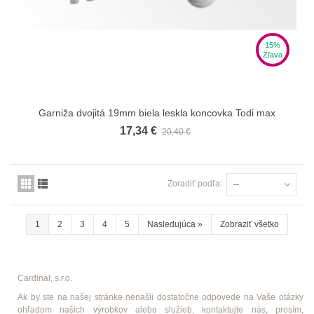
15%
Zľava
Garniža dvojitá 19mm biela leskla koncovka Todi max
17,34 €
20,40 €
Zoradiť podľa:
--
1
2
3
4
5
Nasledujúca
»
Zobraziť všetko
Cardinal, s.r.o.
Ak by ste na našej stránke nenašli dostatočne odpovede na Vaše otázky
ohľadom našich výrobkov alebo služieb, kontaktujte nás, prosím,