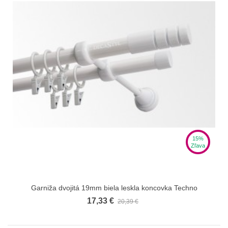
15%
Zľava
Garniža dvojitá 19mm biela leskla koncovka Techno
17,33 €
20,39 €