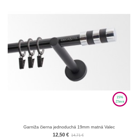
15%
Zľava
Garniža čierna jednoduchá 19mm matná Valec
12,50 €
14,71 €