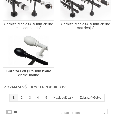
Garniže Magic Ø19 mm čierne
Garniže Magic Ø19 mm čierne
mat jednoduché
mat dvojité
Garniže Loft Ø25 mm biele/
čierne matne
ZOZNAM VŠETKÝCH PRODUKTOV
1
2
3
4
5
Nasledujúca
»
Zobraziť všetko
Zoradiť podľa:
--