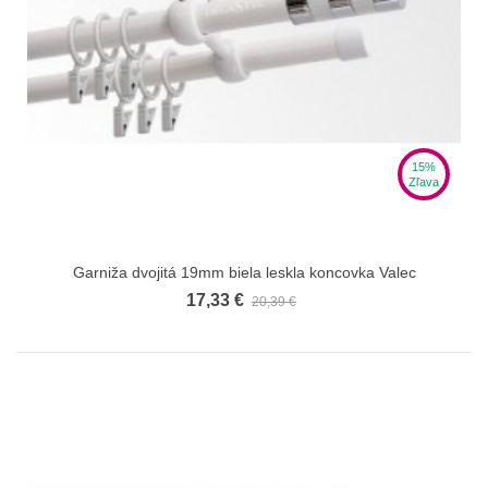
15%
Zľava
Garniža dvojitá 19mm biela leskla koncovka Valec
17,33 €
20,39 €