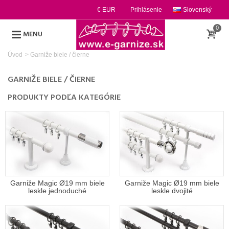
€ EUR
Prihlásenie
Slovenský
0
MENU
Úvod
>
Garniže biele / čierne
GARNIŽE BIELE / ČIERNE
PRODUKTY PODĽA KATEGÓRIE
Garniže Magic Ø19 mm biele
Garniže Magic Ø19 mm biele
leskle jednoduché
leskle dvojité