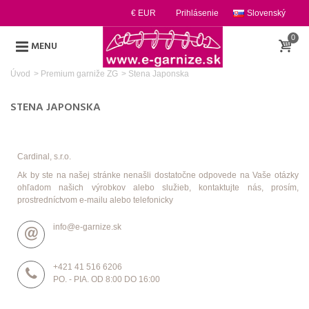
€ EUR
Prihlásenie
Slovenský
0
MENU
Úvod
>
Premium garniže ZG
>
Stena Japonska
STENA JAPONSKA
Cardinal, s.r.o.
Ak by ste na našej stránke nenašli dostatočne odpovede na Vaše otázky
ohľadom našich výrobkov alebo služieb, kontaktujte nás, prosím,
prostredníctvom e-mailu alebo telefonicky
info@e-garnize.sk
+421 41 516 6206
PO. - PIA. OD 8:00 DO 16:00