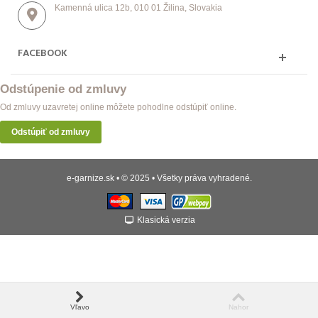
Kamenná ulica 12b, 010 01 Žilina, Slovakia
FACEBOOK
Odstúpenie od zmluvy
Od zmluvy uzavretej online môžete pohodlne odstúpiť online.
Odstúpiť od zmluvy
e-garnize.sk • © 2025 • Všetky práva vyhradené.
Klasická verzia
Vľavo
Nahor