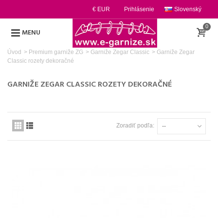
€ EUR
Prihlásenie
Slovenský
0
MENU
Úvod
>
Premium garniže ZG
>
Garniže Zegar Classic
>
Garniže Zegar
Classic rozety dekoračné
GARNIŽE ZEGAR CLASSIC ROZETY DEKORAČNÉ
Zoradiť podľa:
--