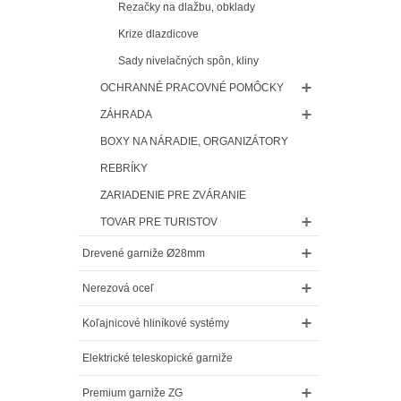
Rezačky na dlažbu, obklady
Krize dlazdicove
Sady nivelačných spôn, kliny
OCHRANNÉ PRACOVNÉ POMÔCKY
ZÁHRADA
BOXY NA NÁRADIE, ORGANIZÁTORY
REBRÍKY
ZARIADENIE PRE ZVÁRANIE
TOVAR PRE TURISTOV
Drevené garniže Ø28mm
Nerezová oceľ
Koľajnicové hliníkové systémy
Elektrické teleskopické garniže
Premium garniže ZG