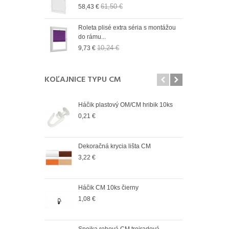
61,50 €
58,43 €
9,73
n 19 mm Wall
Roleta plisé extra séria s montážou
Role
do rámu...
do r
10,24 €
9,73 €
9,73
KOĽAJNICE TYPU CM
Háčik plastový OM/CM hribik 10ks
Spoj
vonk
0,21 €
4,12
Dekoračná krycia lišta CM
Spoj
vnút
3,22 €
2,98
Háčik CM 10ks čierny
Spoj
vonk
1,08 €
2,98
Spojka rohová CM trojradová
Spoj