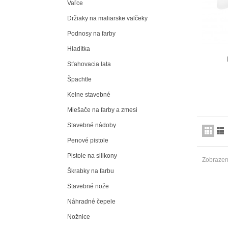
Vaľce
Držiaky na maliarske valčeky
Podnosy na farby
Hladítka
Sťahovacia lata
Špachtle
Kelne stavebné
Miešače na farby a zmesi
Stavebné nádoby
Penové pistole
Pistole na silikony
Zobrazený
Škrabky na farbu
Stavebné nože
Náhradné čepele
Nožnice