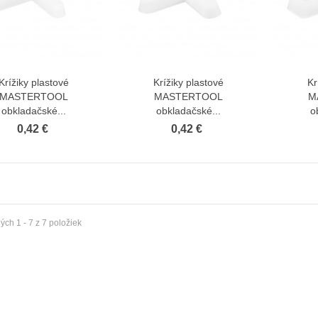
Krížiky plastové
Krížiky plastové
Kr
Zobraziť viac
Zobraziť viac
MASTERTOOL
MASTERTOOL
M
obkladačské...
obkladačské...
o
0,42 €
0,42 €
ch 1 - 7 z 7 položiek