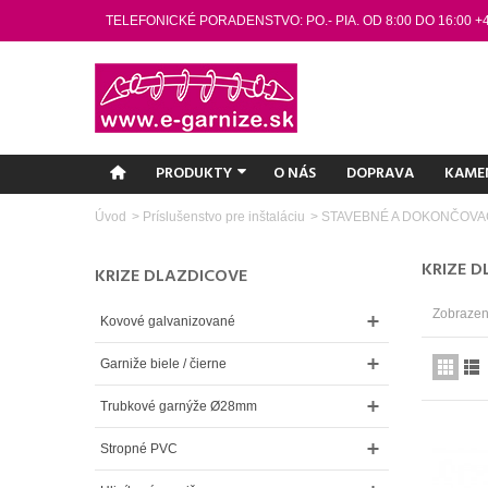
TELEFONICKÉ PORADENSTVO: PO.- PIA. OD 8:00 DO 16:00 +
PRODUKTY
O NÁS
DOPRAVA
KAME
Úvod
>
Príslušenstvo pre inštaláciu
>
STAVEBNÉ A DOKONČOVA
KRIZE 
KRIZE DLAZDICOVE
Zobrazený
Kovové galvanizované
Garniže biele / čierne
Trubkové garnýže Ø28mm
Stropné PVC