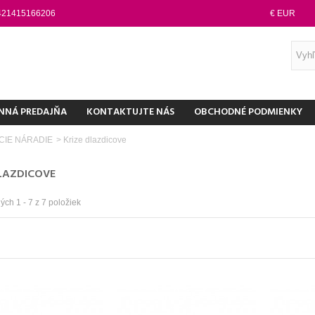
421415166206
€ EUR
NNÁ PREDAJŇA
KONTAKTUJTE NÁS
OBCHODNÉ PODMIENKY
CIE NÁRADIE
>
Krize dlazdicove
DLAZDICOVE
ch 1 - 7 z 7 položiek