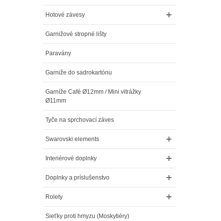
Hotové závesy
Garnižové stropné lišty
Paravány
Garniže do sadrokartónu
Garníže Café Ø12mm / Mini vitrážky
Ø11mm
Tyče na sprchovací záves
Swarovski elements
Interiérové doplnky
Doplnky a príslušenstvo
Rolety
Sieťky proti hmyzu (Moskytiéry)