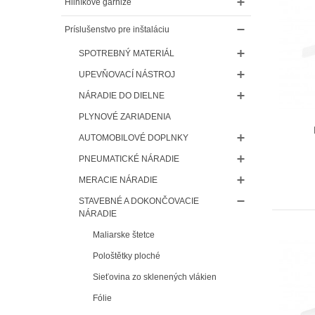
Hliníkové garniže
Príslušenstvo pre inštaláciu
SPOTREBNÝ MATERIÁL
UPEVŇOVACÍ NÁSTROJ
NÁRADIE DO DIELNE
PLYNOVÉ ZARIADENIA
AUTOMOBILOVÉ DOPLNKY
PNEUMATICKÉ NÁRADIE
MERACIE NÁRADIE
STAVEBNÉ A DOKONČOVACIE
NÁRADIE
Maliarske štetce
Pološtětky ploché
Sieťovina zo sklenených vlákien
Fólie