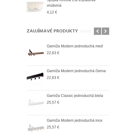
vnútorná
vnút
4,12 €
2,83
ZAUJÍMAVÉ PRODUKTY
oduchá satin
Garniža Modern jednoduchá meď
Garn
22,63 €
25,5
oduchá čierná
Garniža Modern jednoduchá čierna
Garn
22,63 €
36,6
oduchá biela
Garniža Classic jednoduchá biela
Garn
25,57 €
37,9
oduchá antik
Garniža Modern jednoduchá inox
Garn
25,57 €
37,9