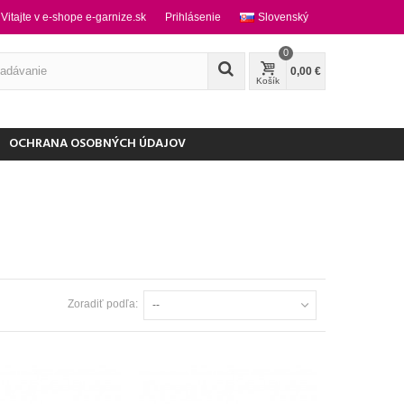
Vitajte v e-shope e-garnize.sk
Prihlásenie
Slovenský
0
0,00 €
Košík
OCHRANA OSOBNÝCH ÚDAJOV
Zoradiť podľa:
--