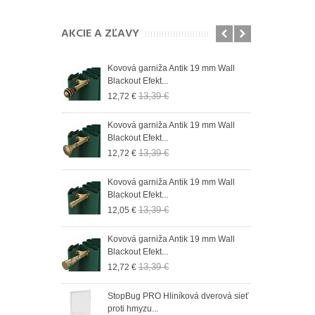
AKCIE A ZĽAVY
n 19 mm Wall
Kovová garniža Antik 19 mm Wall
Role
Blackout Efekt...
do r
13,39 €
12,72 €
9,73
 19 mm Wall
Kovová garniža Antik 19 mm Wall
Role
Blackout Efekt...
do 
13,39 €
12,72 €
9,73
n 19 mm Wall
Kovová garniža Antik 19 mm Wall
Role
Blackout Efekt...
do r
13,39 €
12,05 €
9,73
n 19 mm Wall
Kovová garniža Antik 19 mm Wall
Role
Blackout Efekt...
do 
13,39 €
12,72 €
9,73
n 19 mm Wall
StopBug PRO Hliníková dverová sieť
Role
proti hmyzu...
do 