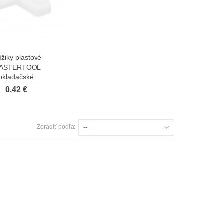
ížiky plastové
Zobraziť viac
ASTERTOOL
bkladačské...
0,42 €
Zoradiť podľa:
--