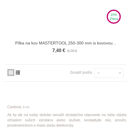
15%
Zľava
Pílka na kov MASTERTOOL 250-300 mm іs kovovou...
7,40 €
8,70 €
Zoradiť podľa:
--
Cardinal, s.r.o.
Ak by ste na našej stránke nenašli dostatočne odpovede na Vaše otázky
ohľadom našich výrobkov alebo služieb, kontaktujte nás, prosím,
prostredníctvom e-mailu alebo telefonicky