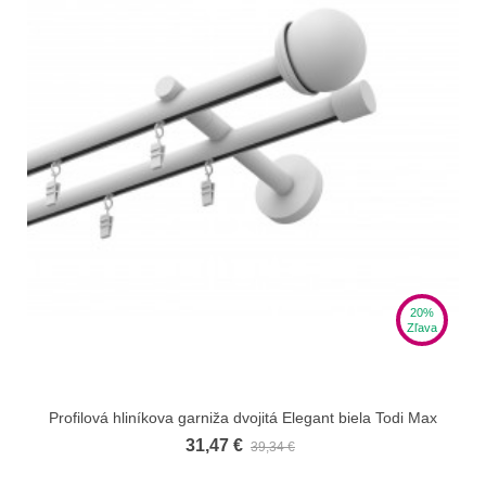
20%
Zľava
Profilová hliníkova garniža dvojitá Elegant biela Todi Max
31,47 €
39,34 €