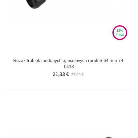
15%
Zľava
Rezak trubiek medenych aj ocelovych rurok 6-64 mm 74-
0413
21,33 €
25,09 €