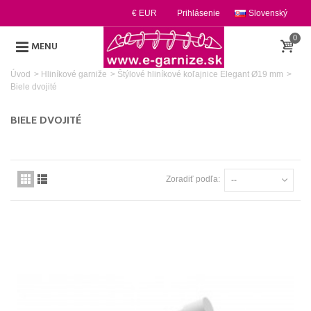
€ EUR
Prihlásenie
Slovenský
0
MENU
Úvod
>
Hliníkové garniže
>
Štýlové hliníkové koľajnice Elegant Ø19 mm
>
Biele dvojité
BIELE DVOJITÉ
Zoradiť podľa:
--