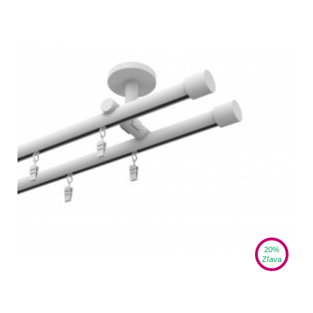
20%
Zľava