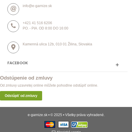
info@e-garnize.sk
+421 41 516 6206
PO. - PIA. OD 8:00 DO 16:00
Kamenná ulica 12b, 010 01 Žilina, Slovakia
FACEBOOK
Odstúpenie od zmluvy
Od zmluvy uzavretej online môžete pohodlne odstúpiť online.
Odstúpiť od zmluvy
e-garnize.sk • © 2025 • Všetky práva vyhradené.