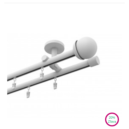
20%
Zľava