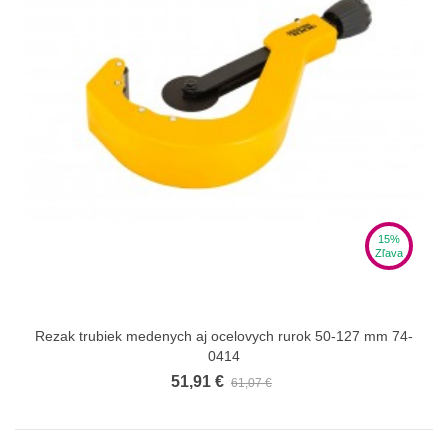
15%
Zľava
Rezak trubiek medenych aj ocelovych rurok 50-127 mm 74-
0414
51,91 €
61,07 €