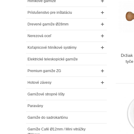
Hliníkové garniže
Príslušenstvo pre inštaláciu
Drevené garniže Ø28mm
Nerezová oceľ
Koľajnicové hliníkové systémy
Držiak
Elektrické teleskopické garniže
tyč
Premium garniže ZG
Hotové závesy
Garnižové stropné lišty
Paravány
Garniže do sadrokartónu
Garníže Café Ø12mm / Mini vitrážky