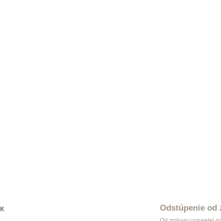
iža Modern jednoduchá patyna
Garniža Modern dvojitá biela
7 €
37,93 €
iža Modern dvojitá inox
Garniža Classic dvojitá biela
2 €
37,93 €
iža Modern dvojitá čierna
Garniža Modern dvojitá meď
3 €
37,93 €
iža Modern dvojitá patyna
Garniža Classic dvojitá antik
3 €
37,93 €
Odstúpenie od
OK
Od zmluvy uzavretej o