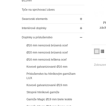
Ø11mm
Tyče na sprchovací záves
Swarovski elements
P
zácl
Interiérové doplnky
Doplnky a príslušenstvo
Ø16 mm nerezová brúsená oceľ
Ø20 mm nerezová brúsená oceľ
Ø16 mm nerezová leštena oceľ
Zobrazený
Kovové galvanizované Ø16 mm
Príslušenstvo ku hliníkovým garnižiam
LUX
Kovové galvanizované Ø19 mm
Stropné hliníkové garniže
Garniže Magic Ø19 mm biele leskle