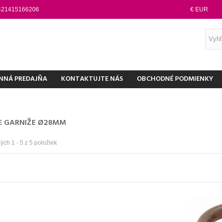
421415166206
€ EUR
NNÁ PREDAJŇA
KONTAKTUJTE NÁS
OBCHODNÉ PODMIENKY
E GARNIŽE Ø28MM
ch 1 - 5 z 5 položiek