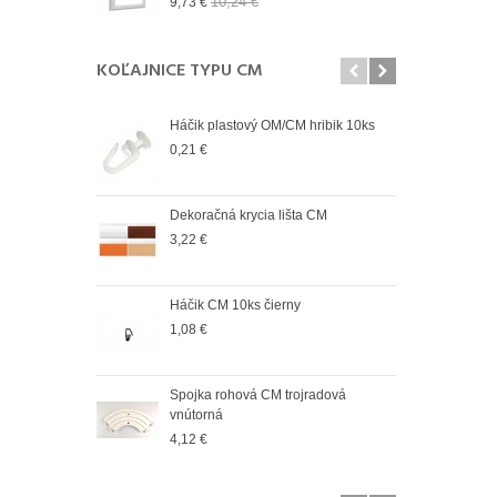
10,24 €
9,73 €
9,73
KOĽAJNICE TYPU CM
Háčik plastový OM/CM hribik 10ks
Spoj
vonk
0,21 €
4,12
Dekoračná krycia lišta CM
Spoj
vnút
3,22 €
2,98
Háčik CM 10ks čierny
Spoj
vonk
1,08 €
2,98
Spojka rohová CM trojradová
Spoj
vnútorná
vnút
4,12 €
2,83