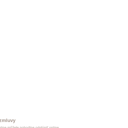
Garniža Classic dvojitá satin nickel
37,93 €
Garniža Classic dvojitá čierná
37,93 €
 zmluvy
nline môžete pohodlne odstúpiť online.