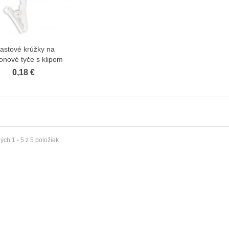
lastové krúžky na
Zobraziť viac
onové tyče s klipom
0,18 €
ch 1 - 5 z 5 položiek