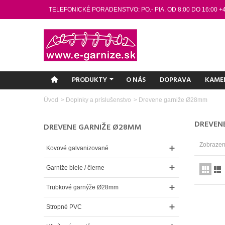
TELEFONICKÉ PORADENSTVO: PO.- PIA. OD 8:00 DO 16:00 +
PRODUKTY
O NÁS
DOPRAVA
KAME
Úvod
>
Doplnky a príslušenstvo
>
Drevene garniže Ø28mm
DREVEN
DREVENE GARNIŽE Ø28MM
Zobrazený
Kovové galvanizované
Garniže biele / čierne
Trubkové garnýže Ø28mm
Stropné PVC