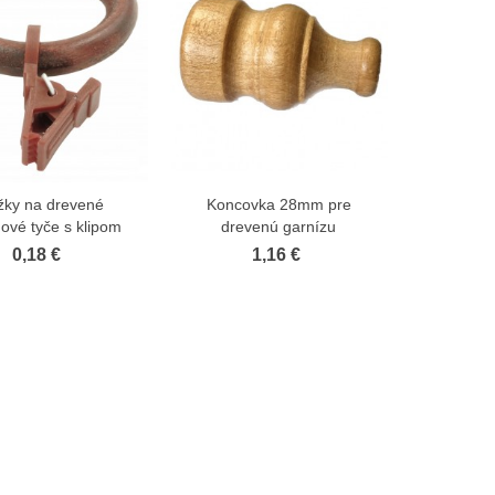
žky na drevené
Koncovka 28mm pre
Zobraziť viac
Zobraziť viac
ové tyče s klipom
drevenú garnízu
0,18 €
1,16 €