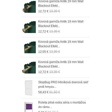
n 19 mm Wall
Kovová garniža Antik 19 mm Wall
Role
Blackout Efekt...
do r
13,39 €
12,72 €
9,73
 19 mm Wall
Kovová garniža Antik 19 mm Wall
Role
Blackout Efekt...
do 
13,39 €
12,72 €
9,73
n 19 mm Wall
Kovová garniža Antik 19 mm Wall
Role
Blackout Efekt...
do r
13,39 €
12,05 €
9,73
n 19 mm Wall
Kovová garniža Antik 19 mm Wall
Role
Blackout Efekt...
do 
13,39 €
12,72 €
9,73
n 19 mm Wall
StopBug PRO Hliníková dverová sieť
Role
proti hmyzu...
do 
61,50 €
58,43 €
9,73
n 19 mm Wall
Roleta plisé extra séria s montážou
Role
do rámu...
do r