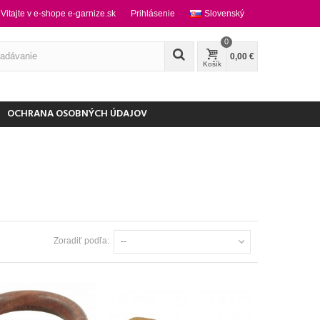
Vitajte v e-shope e-garnize.sk
Prihlásenie
Slovenský
0
0,00 €
Košík
OCHRANA OSOBNÝCH ÚDAJOV
Zoradiť podľa:
--