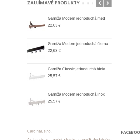
ZAUJÍMAVÉ PRODUKTY
oduchá satin
Garniža Modern jednoduchá meď
Garn
22,63 €
25,5
oduchá čierná
Garniža Modern jednoduchá čierna
Garn
22,63 €
36,6
oduchá biela
Garniža Classic jednoduchá biela
Garn
25,57 €
37,9
oduchá antik
Garniža Modern jednoduchá inox
Garn
25,57 €
37,9
Cardinal, s.r.o.
FACEBO
Ak by ste na našej stránke nenašli dostatočne