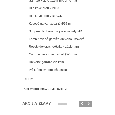
Garniže Magic Ø19 mm čierne mat
Hliníkové profily INOX
Hliníkové profily BLACK
Kovové galvanizované Ø25 mm
Stropné hliníkové dvojite komplety MD
Kombinované garniže dreveno - kovové
Rozety dekoračné/Háky k záclonám
Garniže biele / čierne Loft Ø25 mm
Drevene garniže Ø28mm
Príslušenstvo pre inštaláciu
Rolety
Sieťky proti hmyzu (Moskytiéry)
AKCIE A ZĽAVY