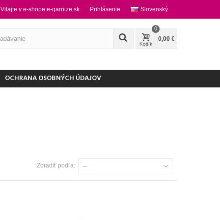
Vitajte v e-shope e-garnize.sk
Prihlásenie
Slovenský
0
0,00 €
Košík
OCHRANA OSOBNÝCH ÚDAJOV
Zoradiť podľa:
--