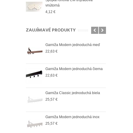
vnútorná
vnút
4,12 €
2,83
ZAUJÍMAVÉ PRODUKTY
oduchá satin
Garniža Modern jednoduchá meď
Garn
22,63 €
25,5
oduchá čierná
Garniža Modern jednoduchá čierna
Garn
22,63 €
36,6
oduchá biela
Garniža Classic jednoduchá biela
Garn
25,57 €
37,9
oduchá antik
Garniža Modern jednoduchá inox
Garn
25,57 €
37,9