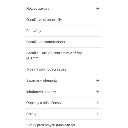
Hotové závesy
Garnižové stropné lišty
Paravány
Garniže do sadrokartónu
Garníže Café Ø12mm / Mini vitrážky
Ø11mm
Tyče na sprchovací záves
Swarovski elements
Interiérové doplnky
Doplnky a príslušenstvo
Rolety
Sieťky proti hmyzu (Moskytiéry)