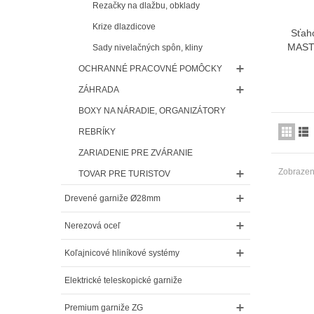
Rezačky na dlažbu, obklady
Krize dlazdicove
Sťaho
MAST
Sady nivelačných spôn, kliny
OCHRANNÉ PRACOVNÉ POMÔCKY
ZÁHRADA
BOXY NA NÁRADIE, ORGANIZÁTORY
REBRÍKY
ZARIADENIE PRE ZVÁRANIE
Zobrazený
TOVAR PRE TURISTOV
Drevené garniže Ø28mm
Nerezová oceľ
Koľajnicové hliníkové systémy
Elektrické teleskopické garniže
Premium garniže ZG