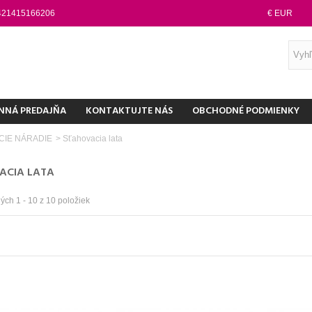
421415166206
€ EUR
NNÁ PREDAJŇA
KONTAKTUJTE NÁS
OBCHODNÉ PODMIENKY
CIE NÁRADIE
>
Sťahovacia lata
ACIA LATA
ch 1 - 10 z 10 položiek