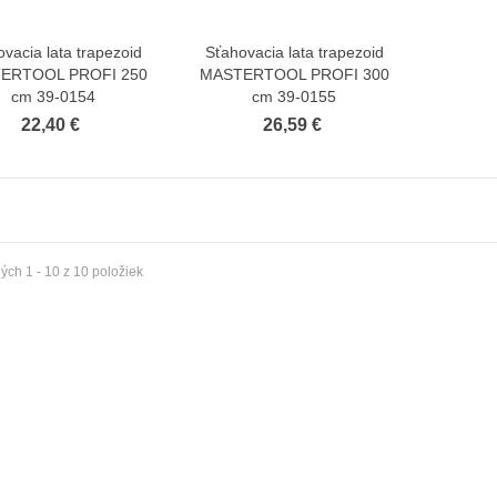
vacia lata trapezoid
Sťahovacia lata trapezoid
Zobraziť viac
Zobraziť viac
ERTOOL PROFI 250
MASTERTOOL PROFI 300
cm 39-0154
cm 39-0155
22,40 €
26,59 €
ch 1 - 10 z 10 položiek