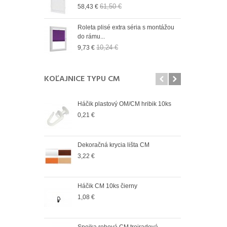
61,50 €
58,43 €
9,73
n 19 mm Wall
Roleta plisé extra séria s montážou
Role
do rámu...
do r
10,24 €
9,73 €
9,73
KOĽAJNICE TYPU CM
Háčik plastový OM/CM hribik 10ks
Spoj
vonk
0,21 €
4,12
Dekoračná krycia lišta CM
Spoj
vnút
3,22 €
2,98
Háčik CM 10ks čierny
Spoj
vonk
1,08 €
2,98
Spojka rohová CM trojradová
Spoj