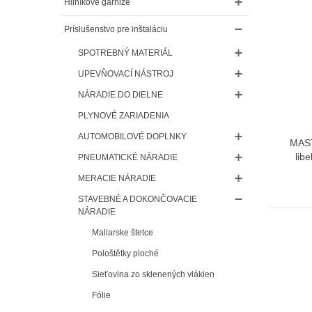
Hliníkové garniže
Príslušenstvo pre inštaláciu
SPOTREBNÝ MATERIÁL
UPEVŇOVACÍ NÁSTROJ
NÁRADIE DO DIELNE
PLYNOVÉ ZARIADENIA
AUTOMOBILOVÉ DOPLNKY
MAS
lib
PNEUMATICKÉ NÁRADIE
MERACIE NÁRADIE
STAVEBNÉ A DOKONČOVACIE
NÁRADIE
Maliarske štetce
Pološtětky ploché
Sieťovina zo sklenených vlákien
Fólie