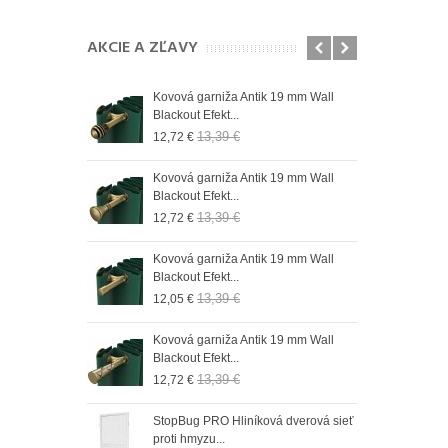
AKCIE A ZĽAVY
n 19 mm Wall
Kovová garniža Antik 19 mm Wall
Role
Blackout Efekt...
do r
13,39 €
12,72 €
9,73
 19 mm Wall
Kovová garniža Antik 19 mm Wall
Role
Blackout Efekt...
do 
13,39 €
12,72 €
9,73
n 19 mm Wall
Kovová garniža Antik 19 mm Wall
Role
Blackout Efekt...
do r
13,39 €
12,05 €
9,73
n 19 mm Wall
Kovová garniža Antik 19 mm Wall
Role
Blackout Efekt...
do 
13,39 €
12,72 €
9,73
n 19 mm Wall
StopBug PRO Hliníková dverová sieť
Role
proti hmyzu...
do 