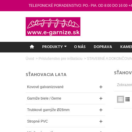
TELEFONICKÉ PORADENSTVO: PO.- PIA. OD 8:00 DO 16:00 +
PRODUKTY
O NÁS
DOPRAVA
KAME
Úvod
>
Príslušenstvo pre inštaláciu
>
STAVEBNÉ A DOKONČOVA
SŤAHOV
SŤAHOVACIA LATA
Zobrazený
Kovové galvanizované
Garniže biele / čierne
Trubkové garnýže Ø28mm
Stropné PVC