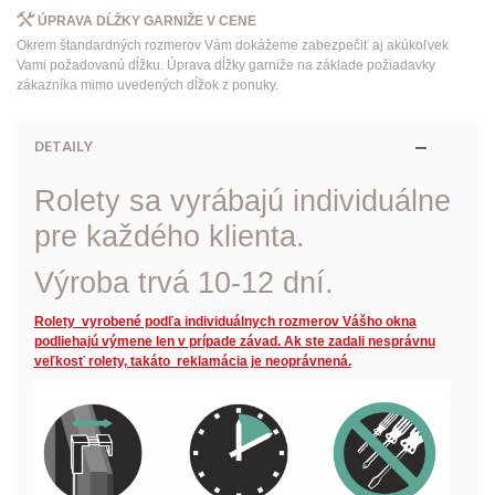
ÚPRAVA DĹŽKY GARNIŽE V CENE
Okrem štandardných rozmerov Vám dokážeme zabezpečiť aj akúkoľvek
Vami požadovanú dĺžku. Úprava dĺžky garniže na základe požiadavky
zákazníka mimo uvedených dĺžok z ponuky.
DETAILY
Rolety sa vyrábajú individuálne
pre každého klienta.
Výroba trvá 10-12 dní.
Rolety vyrobené podľa individuálnych rozmerov Vášho okna
podliehajú výmene len v prípade závad. Ak ste zadali nesprávnu
veľkosť rolety, takáto reklamácia je neoprávnená.