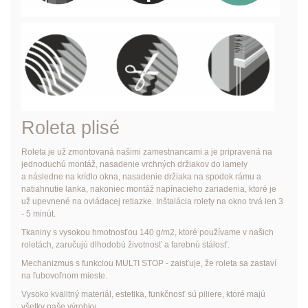
Roleta plisé
Roleta je už zmontovaná našimi zamestnancami a je pripravená na
jednoduchú montáž, nasadenie vrchných držiakov do lamely
a následne na krídlo okna, nasadenie držiaka na spodok rámu a
natiahnutie lanka, nakoniec montáž napínacieho zariadenia, ktoré je
už upevnené na ovládacej retiazke. Inštalácia rolety na okno trvá len 3
- 5 minút.
Tkaniny s vysokou hmotnosťou 140 g/m2, ktoré používame v našich
roletách, zaručujú dlhodobú životnosť a farebnú stálosť.
Mechanizmus s funkciou MULTI STOP - zaisťuje, že roleta sa zastaví
na ľubovoľnom mieste.
Vysoko kvalitný materiál, estetika, funkčnosť sú piliere, ktoré majú
všetky naše výrobky.