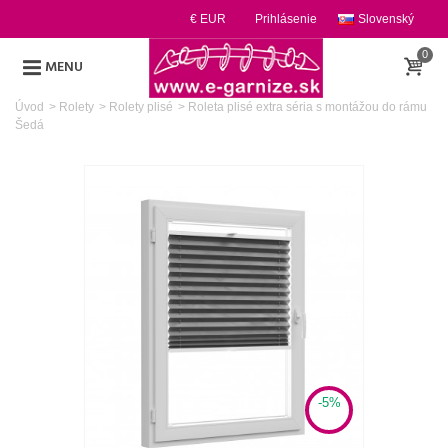
€ EUR
Prihlásenie
Slovenský
0
MENU
Úvod
>
Rolety
>
Rolety plisé
>
Roleta plisé extra séria s montážou do rámu
Šedá
-5%