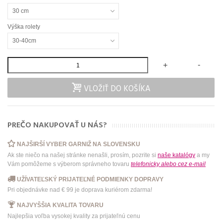
30 cm
Výška rolety
30-40cm
-
+
VLOŽIŤ DO KOŠÍKA
PREČO NAKUPOVAŤ U NÁS?
NAJŠIRŠÍ VYBER GARNIŽ NA SLOVENSKU
Ak ste niečo na našej stránke nenašli, prosím, pozrite si
naše katalógy
a my
Vám pomôžeme s výberom správneho tovaru
telefonicky
alebo
cez e-mail
UŽÍVATEĽSKÝ PRIJATEĽNÉ PODMIENKY DOPRAVY
Pri objednávke nad € 99 je doprava kuriérom zdarma!
NAJVYŠŠIA KVALITA TOVARU
Najlepšia voľba vysokej kvality za prijateľnú cenu