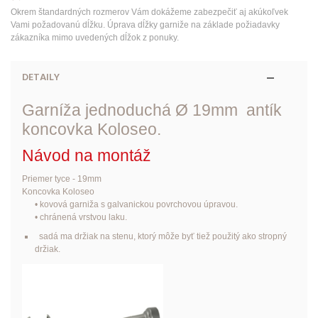
Okrem štandardných rozmerov Vám dokážeme zabezpečiť aj akúkoľvek
Vami požadovanú dĺžku. Úprava dĺžky garniže na základe požiadavky
zákazníka mimo uvedených dĺžok z ponuky.
DETAILY
Garníža jednoduchá Ø 19mm antík
koncovka Koloseo.
Návod na montáž
Priemer tyce - 19mm
Koncovka Koloseo
• kovová garniža s galvanickou povrchovou úpravou.
• chránená vrstvou laku.
sadá ma držiak na stenu, ktorý môže byť tiež použitý ako stropný
držiak.