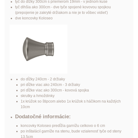
tyč do dĺžky 300cm s priemerom 19mm - v jednom kuse
tyč dlhšia ako 300cm - dve tyče spojené kovovou spojkou
(prepojenie je zakryté držiakom a nie je to vôbec vidieť)
dve koncovky Koloseo
do dĺžky 240cm - 2 držiaky
pri dĺžke viac ako 240cm - 3 držiaky
pri dĺžke viac ako 300cm - kovová spojka
skrutky a hmoždinky
1x krúžok so štipcom alebo 1x krúžok s háčikom na každých
10cm
Dodatočné informácie:
koncovky Koloseo predĺžia garnížu celkovo o 6 cm
po inštalácií garníže na stenu, bude vzialenosť tyče od steny
13.5cm