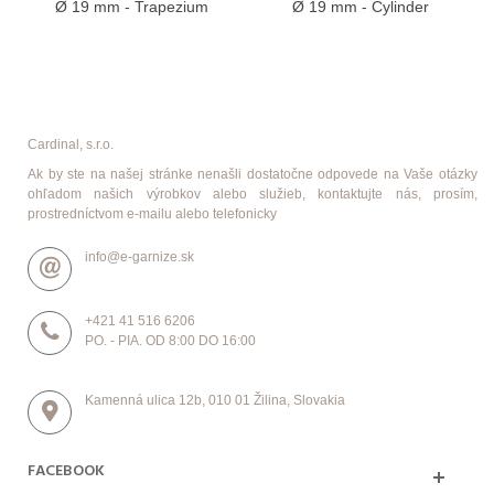
Ø 19 mm - Trapezium
Ø 19 mm - Cylinder
Cardinal, s.r.o.
Ak by ste na našej stránke nenašli dostatočne odpovede na Vaše otázky
ohľadom našich výrobkov alebo služieb, kontaktujte nás, prosím,
prostredníctvom e-mailu alebo telefonicky
info@e-garnize.sk
+421 41 516 6206
PO. - PIA. OD 8:00 DO 16:00
Kamenná ulica 12b, 010 01 Žilina, Slovakia
FACEBOOK