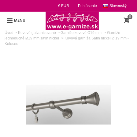
€ EUR
Prihlásenie
Slovenský
0
MENU
Úvod
>
Kovové galvanizované
>
Garniže kovové Ø19 mm
>
Garníže
jednoduché Ø19 mm satin nickel
>
Kovová garniža Satin nickel Ø 19 mm -
Koloseo