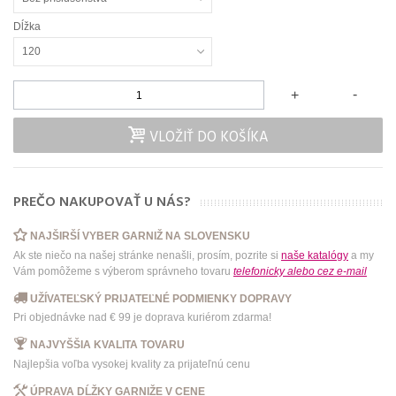
Dĺžka
120
-
+
VLOŽIŤ DO KOŠÍKA
PREČO NAKUPOVAŤ U NÁS?
NAJŠIRŠÍ VYBER GARNIŽ NA SLOVENSKU
Ak ste niečo na našej stránke nenašli, prosím, pozrite si
naše katalógy
a my
Vám pomôžeme s výberom správneho tovaru
telefonicky
alebo
cez e-mail
UŽÍVATEĽSKÝ PRIJATEĽNÉ PODMIENKY DOPRAVY
Pri objednávke nad € 99 je doprava kuriérom zdarma!
NAJVYŠŠIA KVALITA TOVARU
Najlepšia voľba vysokej kvality za prijateľnú cenu
ÚPRAVA DĹŽKY GARNIŽE V CENE