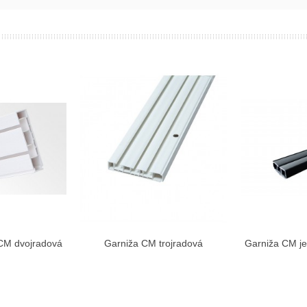
 CM dvojradová
Garniža CM trojradová
Garniža CM je
ziť viac
Zobraziť viac
Zo