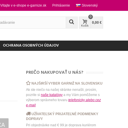
Vitajte v e-shope e-garnize.sk
Prihlásenie
Slovenský
0
0,00 €
Košík
OCHRANA OSOBNÝCH ÚDAJOV
PREČO NAKUPOVAŤ U NÁS?
NAJŠIRŠÍ VYBER GARNIŽ NA SLOVENSKU
Ak ste niečo na našej stránke nenašli, prosím,
pozrite si
naše katalógy
a my Vám pomôžeme s
výberom správneho tovaru
telefonicky
alebo
cez
e-mail
UŽÍVATEĽSKÝ PRIJATEĽNÉ PODMIENKY
DOPRAVY
KA
Pri objednávke nad € 99 je doprava kuriérom