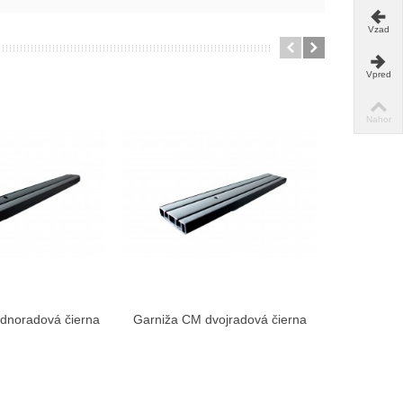
Vzad
Vpred
Nahor
dnoradová čierna
Garniža CM dvojradová čierna
Brzda na 
braziť viac
Zobraziť viac