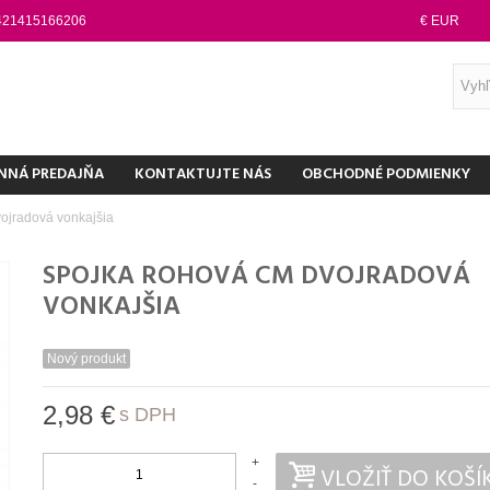
421415166206
€ EUR
NNÁ PREDAJŇA
KONTAKTUJTE NÁS
OBCHODNÉ PODMIENKY
ojradová vonkajšia
SPOJKA ROHOVÁ CM DVOJRADOVÁ
VONKAJŠIA
Nový produkt
2,98 €
s DPH
+
VLOŽIŤ DO KOŠÍ
-