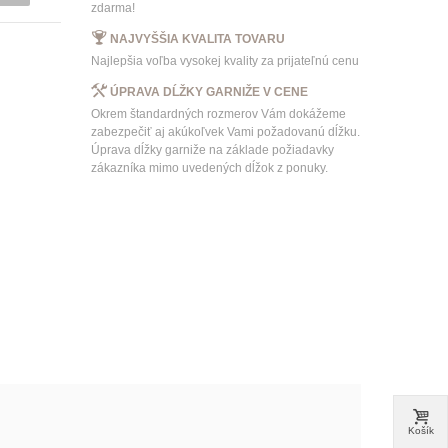
zdarma!
NAJVYŠŠIA KVALITA TOVARU
Najlepšia voľba vysokej kvality za prijateľnú cenu
ÚPRAVA DĹŽKY GARNIŽE V CENE
Okrem štandardných rozmerov Vám dokážeme
zabezpečiť aj akúkoľvek Vami požadovanú dĺžku.
Úprava dĺžky garniže na základe požiadavky
zákazníka mimo uvedených dĺžok z ponuky.
Košík