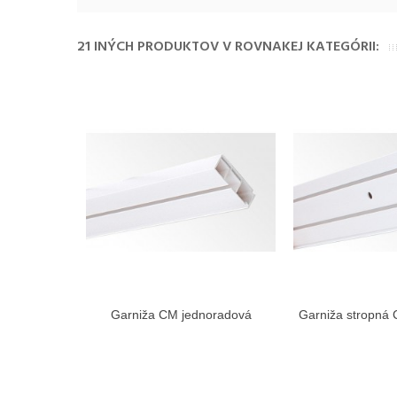
21 INÝCH PRODUKTOV V ROVNAKEJ KATEGÓRII:
Garniža CM jednoradová
Garniža stropná
Zobraziť viac
Zobra