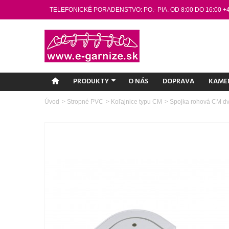
TELEFONICKÉ PORADENSTVO: PO.- PIA. OD 8:00 DO 16:00 +
PRODUKTY
O NÁS
DOPRAVA
KAME
Úvod
>
Stropné PVC
>
Koľajnice typu CM
>
Spojka rohová CM dv