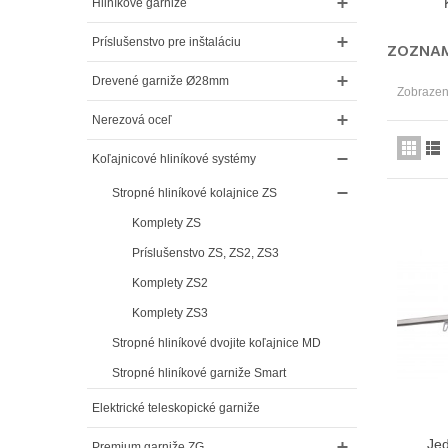
Hliníkové garniže
Príslušenstvo pre inštaláciu
ZOZNAM
Drevené garniže Ø28mm
Zobrazený
Nerezová oceľ
Koľajnicové hliníkové systémy
Stropné hliníkové kolajnice ZS
Komplety ZS
Príslušenstvo ZS, ZS2, ZS3
Komplety ZS2
Komplety ZS3
Stropné hliníkové dvojite koľajnice MD
Stropné hliníkové garniže Smart
Elektrické teleskopické garniže
Jed
Premium garniže ZG