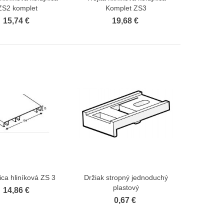
ZS2 komplet
Komplet ZS3
15,74 €
19,68 €
ica hliníková ZS 3
Držiak stropný jednoduchý
Zobraziť viac
Zobraziť viac
plastový
14,86 €
0,67 €