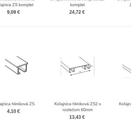
ľajnica ZS komplet
komplet
9,09 €
24,72 €
ajnica hliníková ZS
Koľajnica hliníková ZS2 s
Koľajn
Zobraziť viac
Zobraziť viac
roztečom 60mm
4,10 €
13,43 €