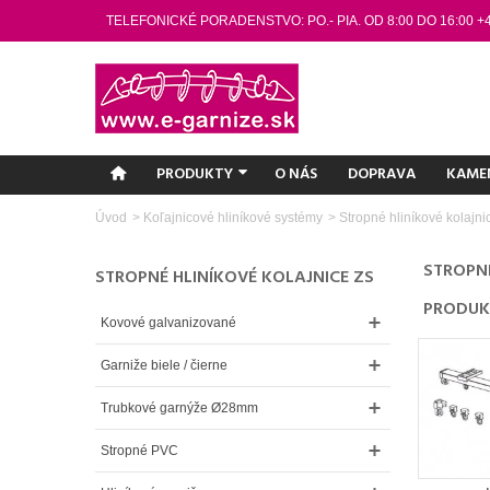
TELEFONICKÉ PORADENSTVO: PO.- PIA. OD 8:00 DO 16:00 +
PRODUKTY
O NÁS
DOPRAVA
KAME
Úvod
>
Koľajnicové hliníkové systémy
>
Stropné hliníkové kolajni
STROPNÉ
STROPNÉ HLINÍKOVÉ KOLAJNICE ZS
PRODUK
Kovové galvanizované
Garniže biele / čierne
Trubkové garnýže Ø28mm
Stropné PVC