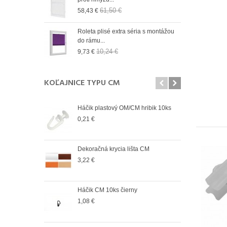
61,50 €
58,43 €
9,73
n 19 mm Wall
Roleta plisé extra séria s montážou
Role
do rámu...
do r
10,24 €
9,73 €
9,73
KOĽAJNICE TYPU CM
Háčik plastový OM/CM hribik 10ks
Spoj
vonk
0,21 €
4,12
Dekoračná krycia lišta CM
Spoj
vnút
3,22 €
2,98
Háčik CM 10ks čierny
Spoj
vonk
1,08 €
2,98