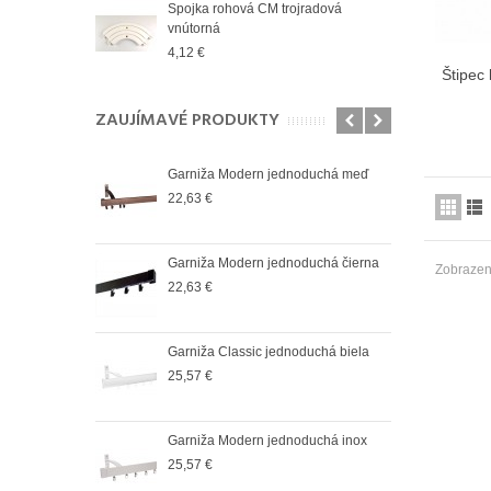
Spojka rohová CM trojradová
Spoj
vnútorná
vnút
4,12 €
2,83
Štipec
ZAUJÍMAVÉ PRODUKTY
oduchá satin
Garniža Modern jednoduchá meď
Garn
22,63 €
25,5
oduchá čierná
Garniža Modern jednoduchá čierna
Garn
Zobrazený
22,63 €
36,6
oduchá biela
Garniža Classic jednoduchá biela
Garn
25,57 €
37,9
oduchá antik
Garniža Modern jednoduchá inox
Garn
25,57 €
37,9