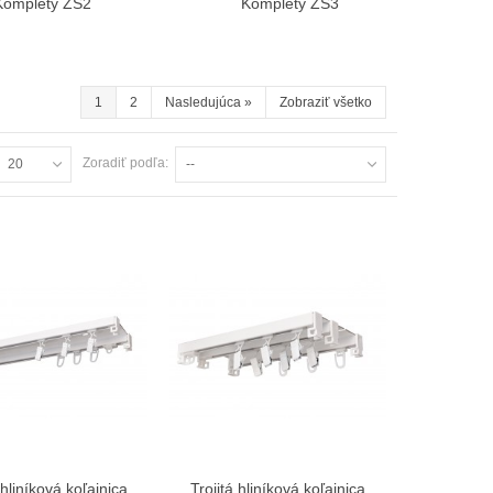
Komplety ZS2
Komplety ZS3
1
2
Nasledujúca
»
Zobraziť všetko
Zoradiť podľa:
20
--
 hliníková koľajnica
Trojitá hliníková koľajnica
Zobraziť viac
Zobraziť viac