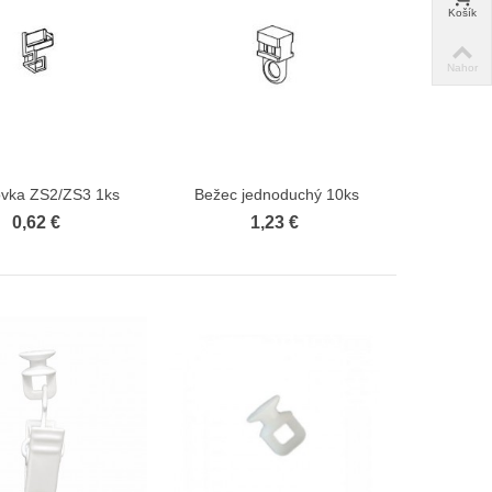
Košík
10,50 €
9,45 €
Zatemňovací záves s riasiacou
Nahor
páskou - Blackout...
7,54 €
6,79 €
vka ZS2/ZS3 1ks
Bežec jednoduchý 10ks
Zobraziť viac
Zobraziť viac
0,62 €
1,23 €