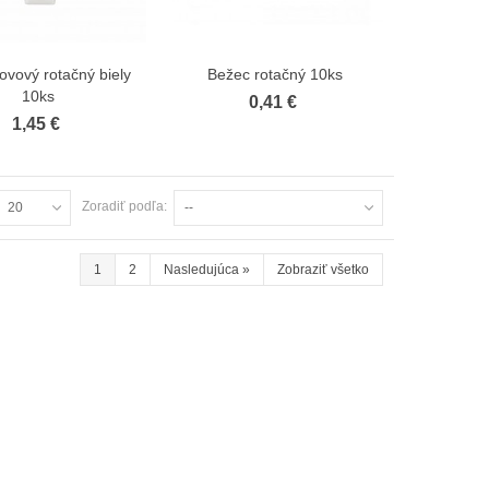
ovový rotačný biely
Bežec rotačný 10ks
Zobraziť viac
Zobraziť viac
10ks
0,41 €
1,45 €
Garniža Classic dvojitá satin nickel
37,93 €
Zoradiť podľa:
20
--
Garniža Classic dvojitá čierná
1
2
Nasledujúca
»
Zobraziť všetko
37,93 €