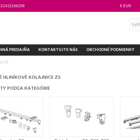
421415166206
€ EUR
NNÁ PREDAJŇA
KONTAKTUJTE NÁS
OBCHODNÉ PODMIENKY
ce ZS
 HLINÍKOVÉ KOLAJNICE ZS
TY PODĽA KATEGÓRIE