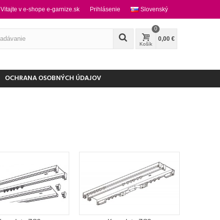
Vitajte v e-shope e-garnize.sk
Prihlásenie
Slovenský
0
0,00 €
Košík
OCHRANA OSOBNÝCH ÚDAJOV