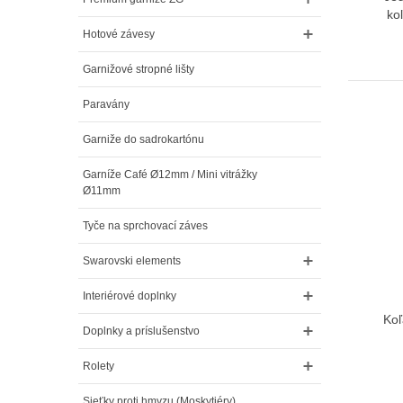
ko
Hotové závesy
Garnižové stropné lišty
Paravány
Garniže do sadrokartónu
Garníže Café Ø12mm / Mini vitrážky
Ø11mm
Tyče na sprchovací záves
Swarovski elements
Interiérové doplnky
Koľ
Doplnky a príslušenstvo
Rolety
Sieťky proti hmyzu (Moskytiéry)