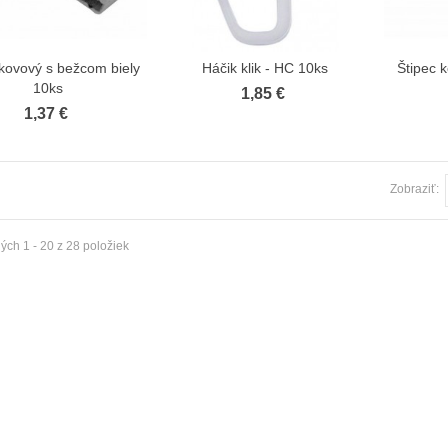
ka rohová CM jednoradová
orná
 €
 kovový s bežcom biely
Háčik klik - HC 10ks
Štipec k
Zobraziť viac
Zobraziť viac
10ks
1,85 €
1,37 €
iža Modern jednoduchá patyna
Garniža Modern dvojitá biela
7 €
37,93 €
Zobraziť:
iža Modern dvojitá inox
Garniža Classic dvojitá biela
ch 1 - 20 z 28 položiek
2 €
37,93 €
iža Modern dvojitá čierna
Garniža Modern dvojitá meď
3 €
37,93 €
iža Modern dvojitá patyna
Garniža Classic dvojitá antik
3 €
37,93 €