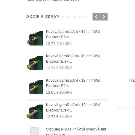
AKCIE A ZĽAVY
n 19 mm Wall
Kovová garniža Antik 19 mm Wall
Role
Blackout Efekt...
do r
13,39 €
12,72 €
9,73
 19 mm Wall
Kovová garniža Antik 19 mm Wall
Role
Blackout Efekt...
do 
13,39 €
12,72 €
9,73
Há
n 19 mm Wall
Kovová garniža Antik 19 mm Wall
Role
Blackout Efekt...
do r
13,39 €
12,05 €
9,73
n 19 mm Wall
Kovová garniža Antik 19 mm Wall
Role
Blackout Efekt...
do 
13,39 €
12,72 €
9,73
n 19 mm Wall
StopBug PRO Hliníková dverová sieť
Role
proti hmyzu...
do 