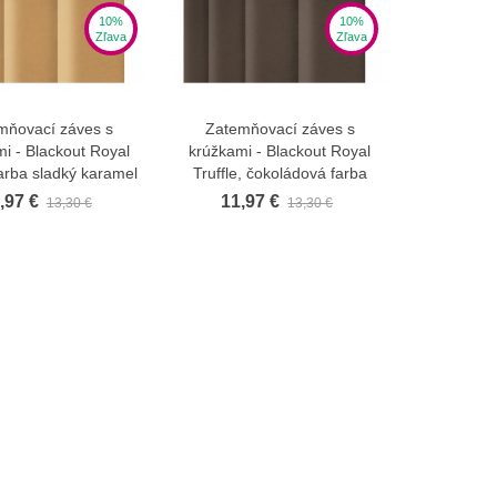
10%
10%
Zľava
Zľava
mňovací záves s
Zatemňovací záves s
Zobraziť viac
Zobraziť viac
i - Blackout Royal
krúžkami - Blackout Royal
farba sladký karamel
Truffle, čokoládová farba
,97 €
11,97 €
13,30 €
13,30 €