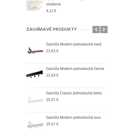
vnútorná
vnút
4,12 €
2,83
ZAUJÍMAVÉ PRODUKTY
oduchá satin
Garniža Modern jednoduchá meď
Garn
22,63 €
25,5
oduchá čierná
Garniža Modern jednoduchá čierna
Garn
22,63 €
36,6
oduchá biela
Garniža Classic jednoduchá biela
Garn
25,57 €
37,9
oduchá antik
Garniža Modern jednoduchá inox
Garn
25,57 €
37,9