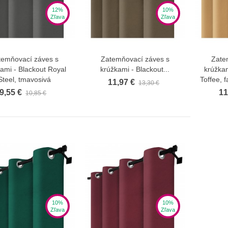
12%
10%
Zľava
Zľava
temňovací záves s
Zatemňovací záves s
Zate
Zobraziť viac
Zobraziť viac
ami - Blackout Royal
krúžkami - Blackout...
krúžkam
Steel, tmavosivá
Toffee, 
11,97 €
13,30 €
9,55 €
11
10,85 €
10%
10%
Zľava
Zľava