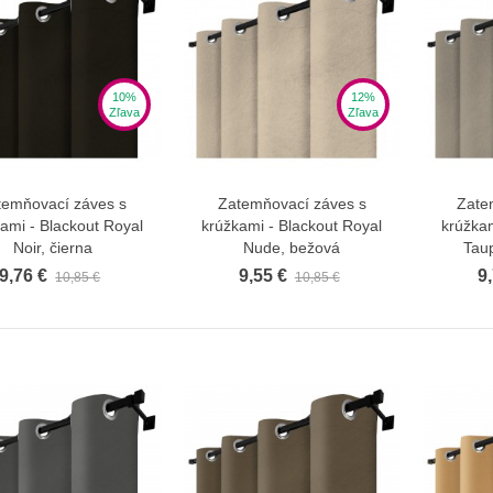
10%
12%
Zľava
Zľava
temňovací záves s
Zatemňovací záves s
Zate
Zobraziť viac
Zobraziť viac
ami - Blackout Royal
krúžkami - Blackout Royal
krúžkam
Noir, čierna
Nude, bežová
Tau
9,76 €
9,55 €
9
10,85 €
10,85 €