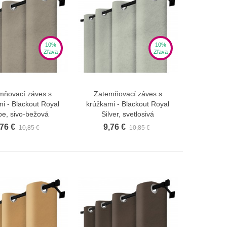
10%
10%
Zľava
Zľava
mňovací záves s
Zatemňovací záves s
Zobraziť viac
Zobraziť viac
i - Blackout Royal
krúžkami - Blackout Royal
pe, sivo-bežová
Silver, svetlosivá
,76 €
9,76 €
10,85 €
10,85 €