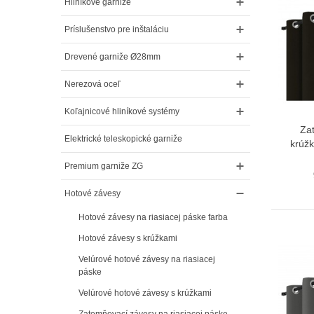
Hliníkové garniže
Príslušenstvo pre inštaláciu
Drevené garniže Ø28mm
Nerezová oceľ
Koľajnicové hliníkové systémy
Za
Elektrické teleskopické garniže
krúžk
Premium garniže ZG
Hotové závesy
Hotové závesy na riasiacej páske farba
Hotové závesy s krúžkami
Velúrové hotové závesy na riasiacej
páske
Velúrové hotové závesy s krúžkami
Zatemňovací závesy na riasiacej páske