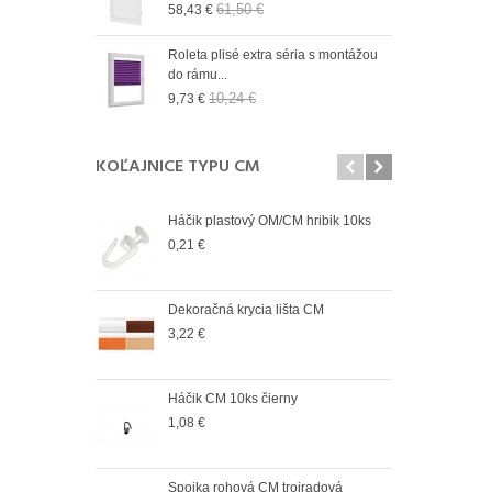
61,50 €
58,43 €
9,73
n 19 mm Wall
Roleta plisé extra séria s montážou
Role
do rámu...
do r
10,24 €
9,73 €
9,73
KOĽAJNICE TYPU CM
Háčik plastový OM/CM hribik 10ks
Spoj
vonk
0,21 €
4,12
Dekoračná krycia lišta CM
Spoj
vnút
3,22 €
2,98
Háčik CM 10ks čierny
Spoj
vonk
1,08 €
2,98
Spojka rohová CM trojradová
Spoj