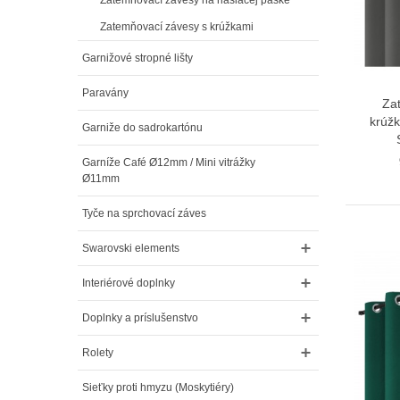
Zatemňovací závesy s krúžkami
Garnižové stropné lišty
Paravány
Za
krúžk
Garniže do sadrokartónu
Garníže Café Ø12mm / Mini vitrážky
Ø11mm
Tyče na sprchovací záves
Swarovski elements
Interiérové doplnky
Doplnky a príslušenstvo
Rolety
Sieťky proti hmyzu (Moskytiéry)