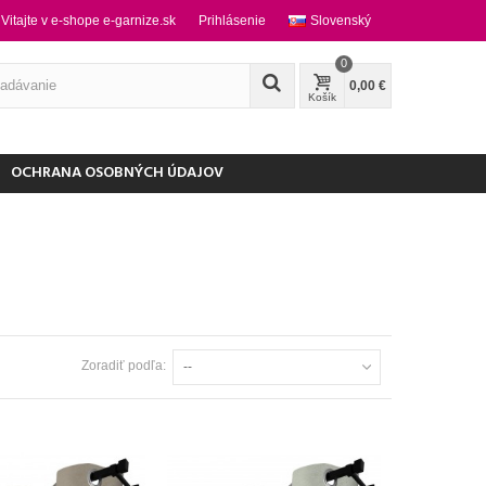
Vitajte v e-shope e-garnize.sk
Prihlásenie
Slovenský
0
0,00 €
Košík
OCHRANA OSOBNÝCH ÚDAJOV
Zoradiť podľa:
--