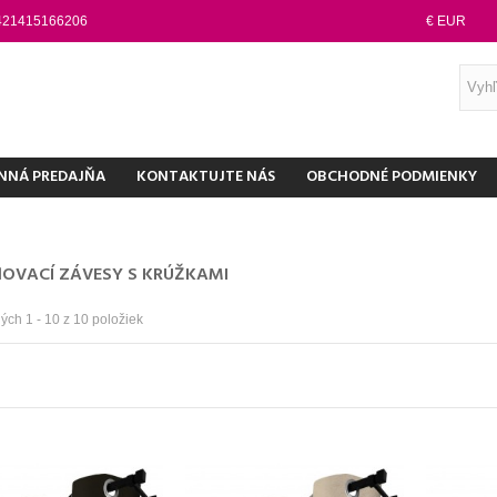
421415166206
€ EUR
NNÁ PREDAJŇA
KONTAKTUJTE NÁS
OBCHODNÉ PODMIENKY
OVACÍ ZÁVESY S KRÚŽKAMI
ch 1 - 10 z 10 položiek