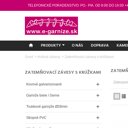
TELEFONICKÉ PORADENSTVO: PO.- PIA. OD 8:00 DO 16:00 +
PRODUKTY
O NÁS
DOPRAVA
KAME
Úvod
>
Hotové závesy
>
Zatemňovací závesy s krúžkami
ZATEMŇ
ZATEMŇOVACÍ ZÁVESY S KRÚŽKAMI
Zobrazený
Kovové galvanizované
Garniže biele / čierne
Trubkové garnýže Ø28mm
Stropné PVC