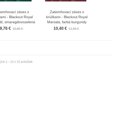
temňovací záves s
Zatemňovací záves s
Zobraziť viac
Zobraziť viac
ami - Blackout Royal
krúžkami - Blackout Royal
ld, smaragdovozelená
Marsala, farbá burgundy
ta plisé extra séria s montážou
Roleta plisé extra séria s montážou
ámu...
do rámu Čierna
9,76 €
10,40 €
10,85 €
11,55 €
10,24 €
10,24 €
 €
9,73 €
ta plisé extra séria s montážou
Roleta plisé extra séria s montážou
rámu Šedá
do rámu...
10,24 €
10,24 €
 €
9,73 €
ch 1 - 10 z 10 položiek
ta plisé extra séria s montážou
Roleta plisé extra séria s montážou
ámu...
do rámu Biela
10,24 €
10,24 €
 €
9,73 €
ta plisé extra séria s montážou
Roleta plisé extra séria s montážou
rámu Béžová
do rámu...
10,24 €
10,24 €
 €
9,73 €
ta plisé extra séria s montážou
Termoizolačná fólia za radiátory (2
rámu Hnedá
m2) 4ks...