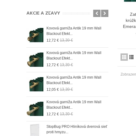
AKCIE A ZĽAVY
Za
krúžk
Emera
n 19 mm Wall
Kovová garniža Antik 19 mm Wall
Role
Blackout Efekt...
do r
13,39 €
12,72 €
9,73
 19 mm Wall
Kovová garniža Antik 19 mm Wall
Role
Blackout Efekt...
do 
13,39 €
12,72 €
9,73
Zobrazený
n 19 mm Wall
Kovová garniža Antik 19 mm Wall
Role
Blackout Efekt...
do r
13,39 €
12,05 €
9,73
n 19 mm Wall
Kovová garniža Antik 19 mm Wall
Role
Blackout Efekt...
do 
13,39 €
12,72 €
9,73
n 19 mm Wall
StopBug PRO Hliníková dverová sieť
Role
proti hmyzu...
do 