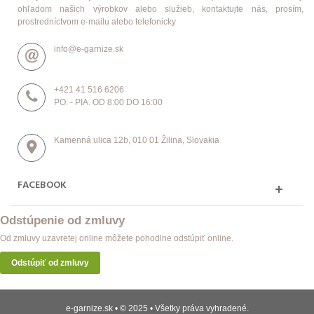
ohľadom našich výrobkov alebo služieb, kontaktujte nás, prosím,
prostredníctvom e-mailu alebo telefonicky
info@e-garnize.sk
+421 41 516 6206
PO. - PIA. OD 8:00 DO 16:00
Kamenná ulica 12b, 010 01 Žilina, Slovakia
FACEBOOK
Odstúpenie od zmluvy
Od zmluvy uzavretej online môžete pohodlne odstúpiť online.
Odstúpiť od zmluvy
e-garnize.sk • © 2025 • Všetky práva vyhradené.