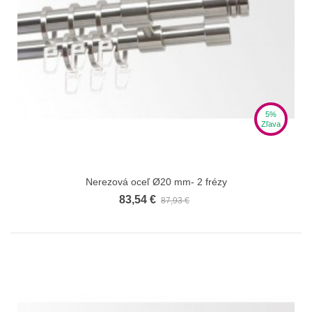
5%
Zľava
Nerezová oceľ Ø20 mm- 2 frézy
83,54 €
87,93 €