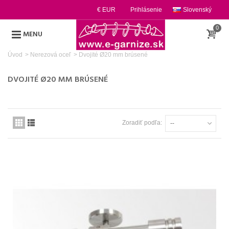
€ EUR
Prihlásenie
Slovenský
0
MENU
Úvod
>
Nerezová oceľ
>
Dvojité Ø20 mm brúsené
DVOJITÉ Ø20 MM BRÚSENÉ
Zoradiť podľa:
--