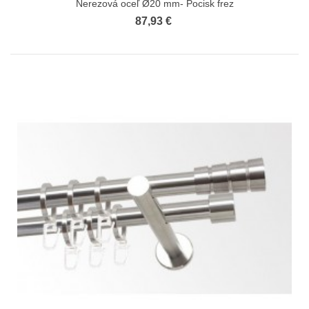
Nerezová oceľ Ø20 mm- Pocisk frez
87,93 €