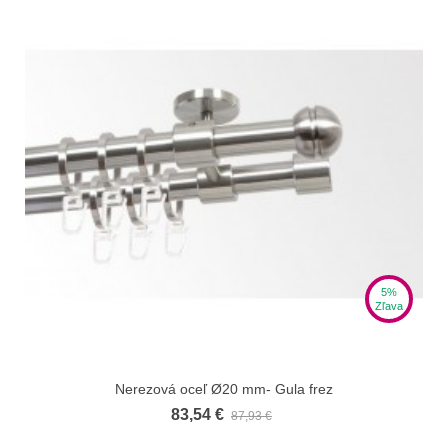
5%
Zľava
Nerezová oceľ Ø20 mm- Gula frez
83,54 €
87,93 €