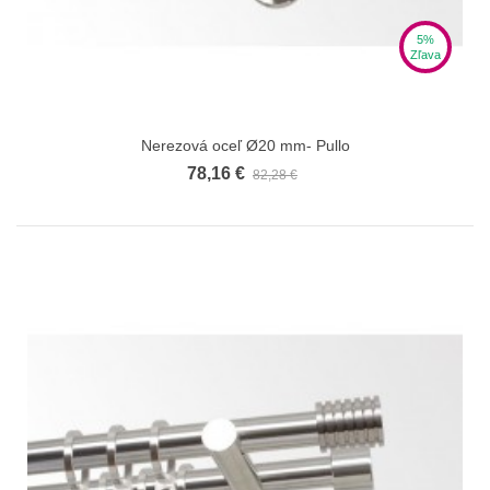
5%
Zľava
Nerezová oceľ Ø20 mm- Pullo
78,16 €
82,28 €