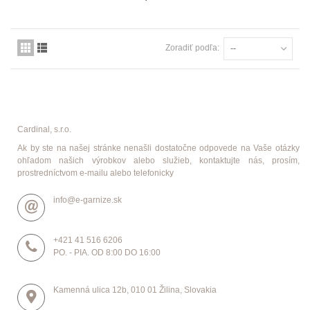
Zoradiť podľa:
--
Cardinal, s.r.o.
Ak by ste na našej stránke nenašli dostatočne odpovede na Vaše otázky
ohľadom našich výrobkov alebo služieb, kontaktujte nás, prosím,
prostredníctvom e-mailu alebo telefonicky
info@e-garnize.sk
+421 41 516 6206
PO. - PIA. OD 8:00 DO 16:00
Kamenná ulica 12b, 010 01 Žilina, Slovakia