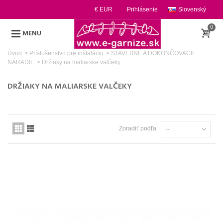
€ EUR
Prihlásenie
Slovenský
0
MENU
Úvod
>
Príslušenstvo pre inštaláciu
>
STAVEBNÉ A DOKONČOVACIE
NÁRADIE
>
Držiaky na maliarske valčeky
DRŽIAKY NA MALIARSKE VALČEKY
Zoradiť podľa:
--