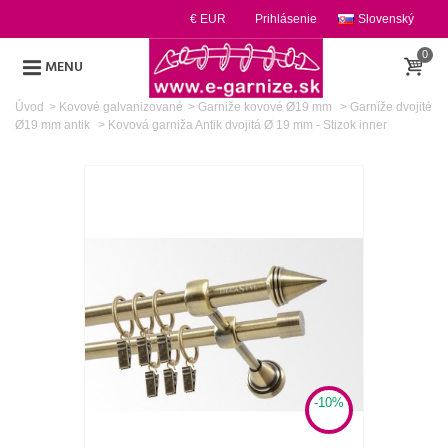
€ EUR
Prihlásenie
Slovenský
0
MENU
Úvod
>
Kovové galvanizované
>
Garniže kovové Ø19 mm
>
Garníže dvojité
Ø19 mm antik
>
Kovová garniža Antik dvojitá Ø 19 mm - Stizok inner
-10%