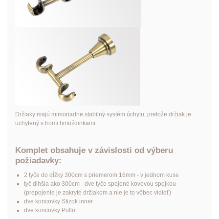
Držiaky majú mimoriadne stabilný systém úchytu, pretože držiak je
uchytený s tromi hmoždinkami.
Komplet obsahuje v závislosti od výberu
požiadavky:
2 tyče do dĺžky 300cm s priemerom 16mm - v jednom kuse
tyč dlhšia ako 300cm - dve tyče spojené kovovou spojkou
(prepojenie je zakryté držiakom a nie je to vôbec vidieť)
dve koncovky Stizok inner
dve koncovky Pullo