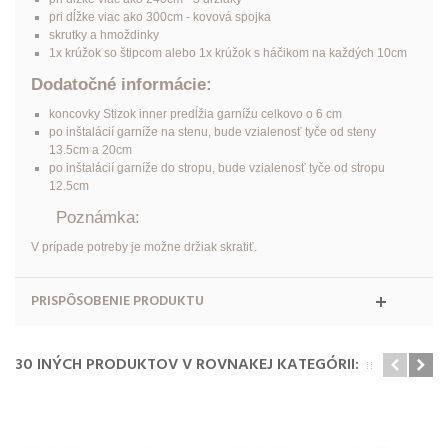
pri dĺžke viac ako 300cm - kovová spojka
skrutky a hmoždinky
1x krúžok so štipcom alebo 1x krúžok s háčikom na každých 10cm
Dodatočné informácie:
koncovky Stizok inner predĺžia garnížu celkovo o 6 cm
po inštalácií garníže na stenu, bude vzialenosť tyče od steny
13.5cm
a 20cm
po inštalácií garníže do stropu, bude vzialenosť tyče od stropu
12.5cm
Poznámka:
V prípade potreby je možne držiak skratiť.
PRISPÔSOBENIE PRODUKTU
30 INÝCH PRODUKTOV V ROVNAKEJ KATEGÓRII: