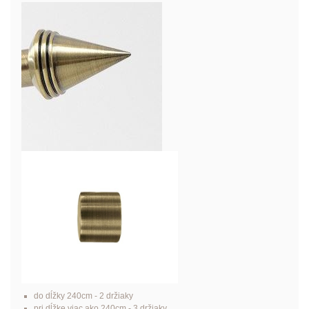
do dĺžky 240cm - 2 držiaky
pri dĺžke viac ako 240cm - 3 držiaky