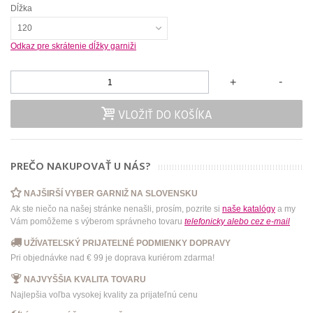
Dĺžka
120
Odkaz pre skrátenie dĺžky garniži
-
+
VLOŽIŤ DO KOŠÍKA
PREČO NAKUPOVAŤ U NÁS?
NAJŠIRŠÍ VYBER GARNIŽ NA SLOVENSKU
Ak ste niečo na našej stránke nenašli, prosím, pozrite si
naše katalógy
a my
Vám pomôžeme s výberom správneho tovaru
telefonicky
alebo
cez e-mail
UŽÍVATEĽSKÝ PRIJATEĽNÉ PODMIENKY DOPRAVY
Pri objednávke nad € 99 je doprava kuriérom zdarma!
NAJVYŠŠIA KVALITA TOVARU
Najlepšia voľba vysokej kvality za prijateľnú cenu