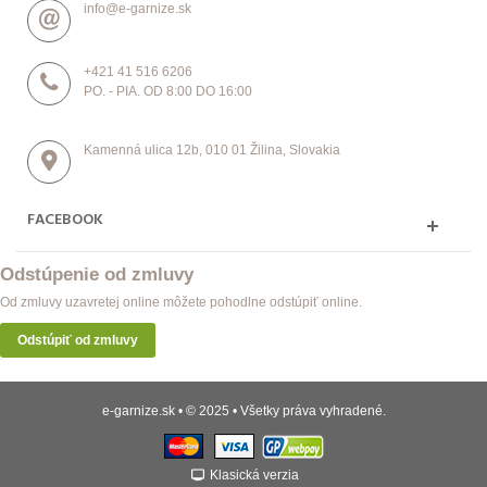
info@e-garnize.sk
+421 41 516 6206
PO. - PIA. OD 8:00 DO 16:00
Kamenná ulica 12b, 010 01 Žilina, Slovakia
FACEBOOK
Odstúpenie od zmluvy
Od zmluvy uzavretej online môžete pohodlne odstúpiť online.
Odstúpiť od zmluvy
e-garnize.sk • © 2025 • Všetky práva vyhradené.
Klasická verzia