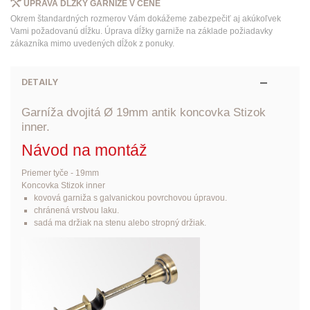
ÚPRAVA DĹŽKY GARNIŽE V CENE
Okrem štandardných rozmerov Vám dokážeme zabezpečiť aj akúkoľvek
Vami požadovanú dĺžku. Úprava dĺžky garniže na základe požiadavky
zákazníka mimo uvedených dĺžok z ponuky.
DETAILY
Garníža dvojitá Ø 19mm antik koncovka Stizok
inner.
Návod na montáž
Priemer tyče - 19mm
Koncovka Stizok inner
kovová garniža s galvanickou povrchovou úpravou.
chránená vrstvou laku.
sadá ma držiak na stenu alebo stropný držiak.