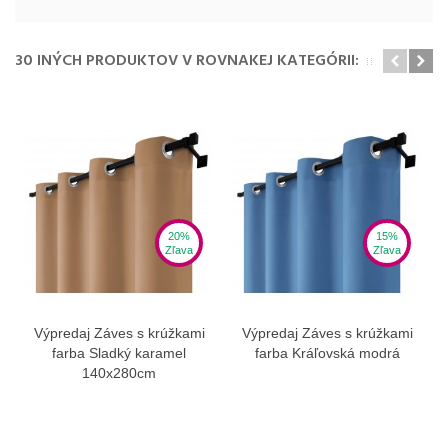
30 INÝCH PRODUKTOV V ROVNAKEJ KATEGÓRII:
20%
15%
Zľava
Zľava
Výpredaj Záves s krúžkami
Výpredaj Záves s krúžkami
farba Sladký karamel
farba Kráľovská modrá
140x280cm