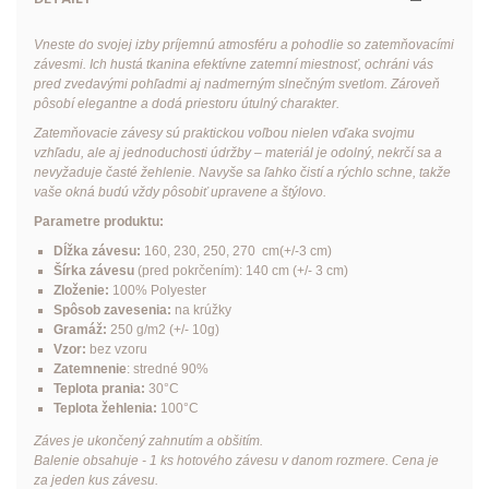
Vneste do svojej izby príjemnú atmosféru a pohodlie so zatemňovacími
závesmi. Ich hustá tkanina efektívne zatemní miestnosť, ochráni vás
pred zvedavými pohľadmi aj nadmerným slnečným svetlom. Zároveň
pôsobí elegantne a dodá priestoru útulný charakter.
Zatemňovacie závesy sú praktickou voľbou nielen vďaka svojmu
vzhľadu, ale aj jednoduchosti údržby – materiál je odolný, nekrčí sa a
nevyžaduje časté žehlenie. Navyše sa ľahko čistí a rýchlo schne, takže
vaše okná budú vždy pôsobiť upravene a štýlovo.
Parametre produktu:
Dĺžka závesu:
160, 230, 250, 270 cm(+/-3 cm)
Šírka závesu
(pred pokrčením): 140 cm (+/- 3 cm)
Zloženie:
100% Polyester
Spôsob zavesenia:
na krúžky
Gramáž:
250 g/m2 (+/- 10g)
Vzor:
bez vzoru
Zatemnenie
: stredné 90%
Teplota prania:
30°C
Teplota žehlenia:
100°C
Záves je ukončený zahnutím a obšitím.
Balenie obsahuje - 1 ks hotového závesu v danom rozmere. Cena je
za jeden kus závesu.