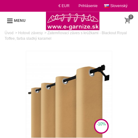
€ EUR
Prihlásenie
Slovenský
0
MENU
Úvod
>
Hotové závesy
>
Zatemňovací záves s krúžkami - Blackout Royal
Toffee, farba sladký karamel
-10%