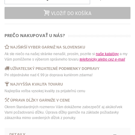
VLOŽIŤ DO KOŠÍKA
PREČO NAKUPOVAŤ U NÁS?
NAJŠIRŠÍ VYBER GARNIŽ NA SLOVENSKU
Ak ste niečo na našej stránke nenašli, prosím, pozrite si
naše katalógy
a my
Vám pomôžeme s výberom správneho tovaru
telefonicky
alebo
cez e-mail
UŽÍVATEĽSKÝ PRIJATEĽNÉ PODMIENKY DOPRAVY
Pri objednávke nad € 99 je doprava kuriérom zdarma!
NAJVYŠŠIA KVALITA TOVARU
Najlepšia voľba vysokej kvality za prijateľnú cenu
ÚPRAVA DĹŽKY GARNIŽE V CENE
Okrem štandardných rozmerov Vám dokážeme zabezpečiť aj akúkoľvek
Vami požadovanú dĺžku. Úprava dĺžky garniže na základe požiadavky
zákazníka mimo uvedených dĺžok z ponuky.
DETAILY