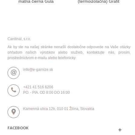
matná čierna Gula
(termoizolačna) Grafit
Cardinal, s.r.o.
Ak by ste na našej stránke nenašli dostatočne odpovede na Vaše otázky
ohľadom našich výrobkov alebo služieb, kontaktujte nás, prosím,
prostredníctvom e-mailu alebo telefonicky
info@e-garnize.sk
+421 41 516 6206
PO. - PIA. OD 8:00 DO 16:00
Kamenná ulica 12b, 010 01 Žilina, Slovakia
FACEBOOK