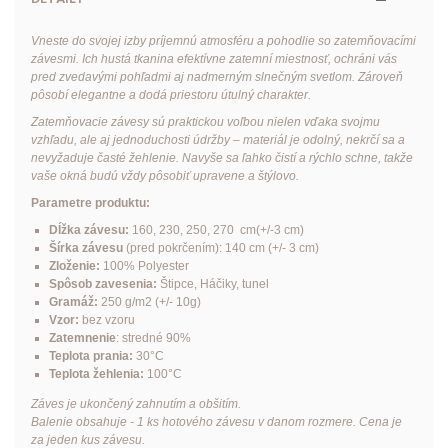
Vneste do svojej izby príjemnú atmosféru a pohodlie so zatemňovacími
závesmi. Ich hustá tkanina efektívne zatemní miestnosť, ochráni vás
pred zvedavými pohľadmi aj nadmerným slnečným svetlom. Zároveň
pôsobí elegantne a dodá priestoru útulný charakter.
Zatemňovacie závesy sú praktickou voľbou nielen vďaka svojmu
vzhľadu, ale aj jednoduchosti údržby – materiál je odolný, nekrčí sa a
nevyžaduje časté žehlenie. Navyše sa ľahko čistí a rýchlo schne, takže
vaše okná budú vždy pôsobiť upravene a štýlovo.
Parametre produktu:
Dĺžka závesu:
160, 230, 250, 270 cm(+/-3 cm)
Šírka závesu
(pred pokrčením): 140 cm (+/- 3 cm)
Zloženie:
100% Polyester
Spôsob zavesenia:
Štipce
,
Háčiky
, tunel
Gramáž:
250 g/m2 (+/- 10g)
Vzor:
bez vzoru
Zatemnenie
: stredné 90%
Teplota prania:
30°C
Teplota žehlenia:
100°C
Záves je ukončený zahnutím a obšitím.
Balenie obsahuje - 1 ks hotového závesu v danom rozmere. Cena je
za jeden kus závesu.