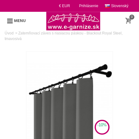
€ EUR
Prihlásenie
Slovenský
0
MENU
Úvod
>
Zatemňovací záves s riasiacou páskou - Blackout Royal Steel,
tmavosivá
-10%