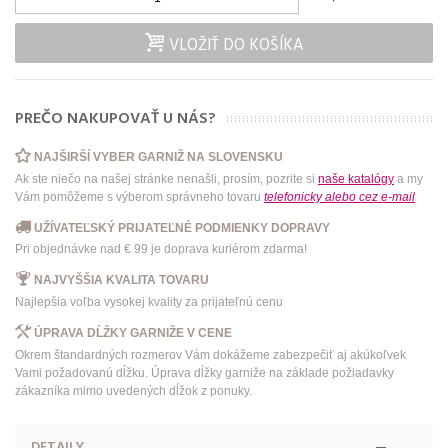
VLOŽIŤ DO KOŠÍKA
PREČO NAKUPOVAŤ U NÁS?
NAJŠIRŠÍ VYBER GARNIŽ NA SLOVENSKU
Ak ste niečo na našej stránke nenašli, prosím, pozrite si
naše katalógy
a my
Vám pomôžeme s výberom správneho tovaru
telefonicky
alebo
cez e-mail
UŽÍVATEĽSKÝ PRIJATEĽNÉ PODMIENKY DOPRAVY
Pri objednávke nad € 99 je doprava kuriérom zdarma!
NAJVYŠŠIA KVALITA TOVARU
Najlepšia voľba vysokej kvality za prijateľnú cenu
ÚPRAVA DĹŽKY GARNIŽE V CENE
Okrem štandardných rozmerov Vám dokážeme zabezpečiť aj akúkoľvek
Vami požadovanú dĺžku. Úprava dĺžky garniže na základe požiadavky
zákazníka mimo uvedených dĺžok z ponuky.
DETAILY