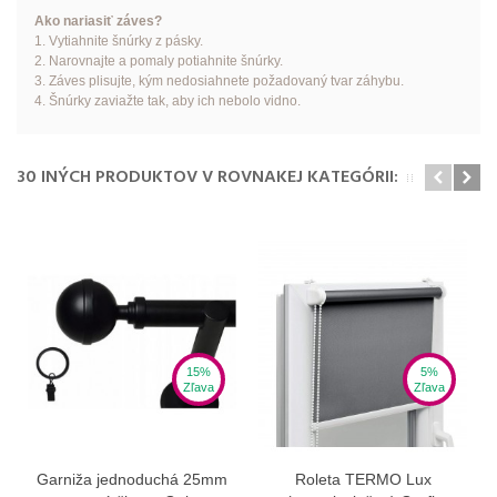
Ako nariasiť záves?
1. Vytiahnite šnúrky z pásky.
2. Narovnajte a pomaly potiahnite šnúrky.
3. Záves plisujte, kým nedosiahnete požadovaný tvar záhybu.
4. Šnúrky zaviažte tak, aby ich nebolo vidno.
30 INÝCH PRODUKTOV V ROVNAKEJ KATEGÓRII:
15%
5%
Zľava
Zľava
Garniža jednoduchá 25mm
Roleta TERMO Lux