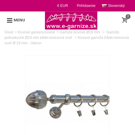
€ EUR
Prihlásenie
Slovenský
0
MENU
Úvod
>
Kovové galvanizované
>
Garniže kovové Ø19 mm
>
Garníže
jednoduché Ø19 mm efekt-nerezová oceľ
>
Kovová garniža Efekt-nerezová
oceľ Ø 19 mm - Odeon