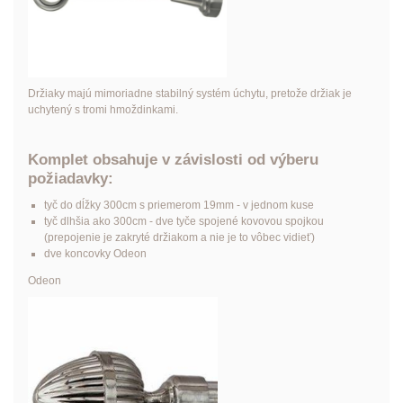
Držiaky majú mimoriadne stabilný systém úchytu, pretože držiak je
uchytený s tromi hmoždinkami.
Komplet obsahuje v závislosti od výberu
požiadavky:
tyč do dĺžky 300cm s priemerom 19mm - v jednom kuse
tyč dlhšia ako 300cm - dve tyče spojené kovovou spojkou
(prepojenie je zakryté držiakom a nie je to vôbec vidieť)
dve koncovky Odeon
Odeon