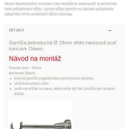
Okrem štandardných rozmerov Vám dokážeme zabezpečiť aj akúkoľvek
Vami požadovanú dĺžku. Úprava dĺžky garniže na základe požiadavky
zákazníka mimo uvedených dĺžok z ponuky.
DETAILY
Garníža jednoduchá Ø 19mm efekt-nerezová oceľ
koncovk Odeon.
Návod na montáž
Priemer tyce - 19mm
koncovka Odeon
kovová garniža s galvanickou povrchovou úpravou.
chránená vrstvou laku.
sadá ma držiak na stenu, ktorý môže byť tiež použitý ako stropný
držiak.