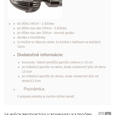
do dĺžky 240cm - 2 držiaky
pri dĺžke viac ako 240cm - 3 držiaky
pri dĺžke viac ako 300cm - kovová spojka
skrutky a hmoždinky
1x krúžok so štipcom alebo 1x krúžok s háčikom na každých
10cm
Dodatočné informácie:
koncovky Odeon predĺžia garnížu celkovo o 10 cm
po inštalácií garníže na stenu, bude vzialenosť tyče od steny
13.5cm
po inštalácií garníže do stropu, bude vzialenosť tyče od
stropu13.5cm
Poznámka:
V prípade potreby je možne držiak skratiť.
24 INÝCH PRODUKTOV V ROVNAKEJ KATEGÓRII: