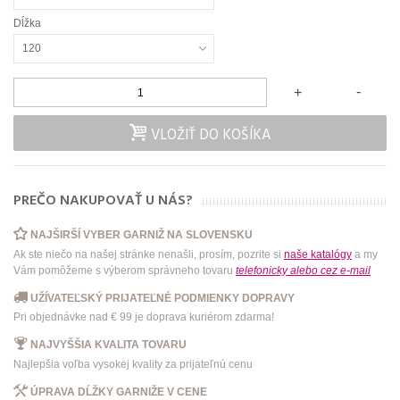
Dĺžka
120
-
+
VLOŽIŤ DO KOŠÍKA
PREČO NAKUPOVAŤ U NÁS?
NAJŠIRŠÍ VYBER GARNIŽ NA SLOVENSKU
Ak ste niečo na našej stránke nenašli, prosím, pozrite si
naše katalógy
a my
Vám pomôžeme s výberom správneho tovaru
telefonicky
alebo
cez e-mail
UŽÍVATEĽSKÝ PRIJATEĽNÉ PODMIENKY DOPRAVY
Pri objednávke nad € 99 je doprava kuriérom zdarma!
NAJVYŠŠIA KVALITA TOVARU
Najlepšia voľba vysokej kvality za prijateľnú cenu
ÚPRAVA DĹŽKY GARNIŽE V CENE