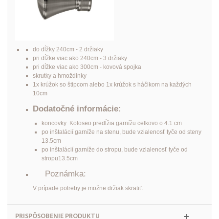
do dĺžky 240cm - 2 držiaky
pri dĺžke viac ako 240cm - 3 držiaky
pri dĺžke viac ako 300cm - kovová spojka
skrutky a hmoždinky
1x krúžok so štipcom alebo 1x krúžok s háčikom na každých
10cm
Dodatočné informácie:
koncovky Koloseo predĺžia garnížu celkovo o 4.1 cm
po inštalácií garníže na stenu, bude vzialenosť tyče od steny
13.5cm
po inštalácií garníže do stropu, bude vzialenosť tyče od
stropu13.5cm
Poznámka:
V prípade potreby je možne držiak skratiť.
PRISPÔSOBENIE PRODUKTU