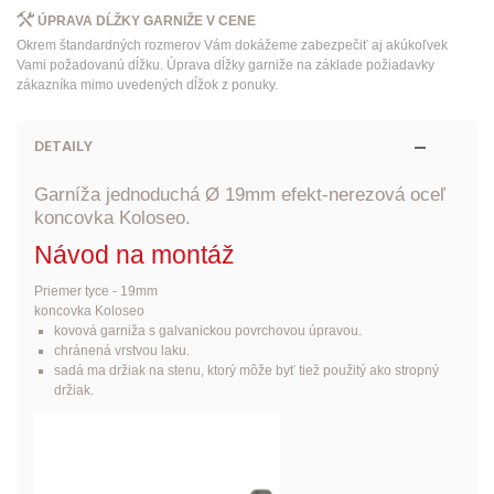
ÚPRAVA DĹŽKY GARNIŽE V CENE
Okrem štandardných rozmerov Vám dokážeme zabezpečiť aj akúkoľvek
Vami požadovanú dĺžku. Úprava dĺžky garniže na základe požiadavky
zákazníka mimo uvedených dĺžok z ponuky.
DETAILY
Garníža jednoduchá Ø 19mm efekt-nerezová oceľ
koncovka Koloseo.
Návod na montáž
Priemer tyce - 19mm
koncovka Koloseo
kovová garniža s galvanickou povrchovou úpravou.
chránená vrstvou laku.
sadá ma držiak na stenu, ktorý môže byť tiež použitý ako stropný
držiak.