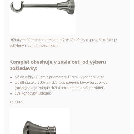
Držiaky majú mimoriadne stabilný systém úchytu, pretože držiak je
uchytený s tromi hmoždinkami.
Komplet obsahuje v závislosti od výberu
požiadavky:
tyč do dĺžky 300cm s priemerom 19mm - v jednom kuse
tyč dlhšia ako 300cm - dve tyče spojené kovovou spojkou
(prepojenie je zakryté držiakom a nie je to vôbec vidieť)
dve koncovky Koloseo
Koloseo