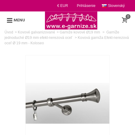
€ EUR
Prihlásenie
Slovenský
0
MENU
Úvod
>
Kovové galvanizované
>
Garniže kovové Ø19 mm
>
Garníže
jednoduché Ø19 mm efekt-nerezová oceľ
>
Kovová garniža Efekt-nerezová
oceľ Ø 19 mm - Koloseo