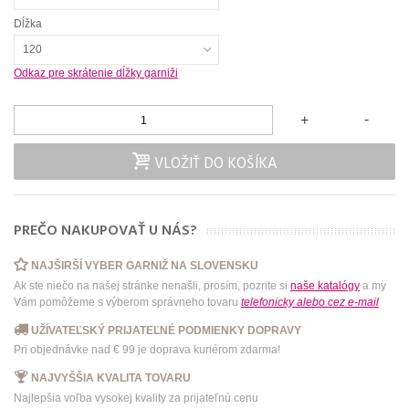
Dĺžka
120
Odkaz pre skrátenie dĺžky garniži
-
+
VLOŽIŤ DO KOŠÍKA
PREČO NAKUPOVAŤ U NÁS?
NAJŠIRŠÍ VYBER GARNIŽ NA SLOVENSKU
Ak ste niečo na našej stránke nenašli, prosím, pozrite si
naše katalógy
a my
Vám pomôžeme s výberom správneho tovaru
telefonicky
alebo
cez e-mail
UŽÍVATEĽSKÝ PRIJATEĽNÉ PODMIENKY DOPRAVY
Pri objednávke nad € 99 je doprava kuriérom zdarma!
NAJVYŠŠIA KVALITA TOVARU
Najlepšia voľba vysokej kvality za prijateľnú cenu