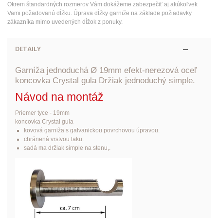
Okrem štandardných rozmerov Vám dokážeme zabezpečiť aj akúkoľvek
Vami požadovanú dĺžku. Úprava dĺžky garniže na základe požiadavky
zákazníka mimo uvedených dĺžok z ponuky.
DETAILY
Garníža jednoduchá Ø 19mm efekt-nerezová oceľ
koncovka Crystal gula
Držiak
jednoduchý simple.
Návod na montáž
Priemer tyce - 19mm
koncovka
Crystal gula
kovová garniža s galvanickou povrchovou úpravou.
chránená vrstvou laku.
sadá ma držiak simple na stenu,.