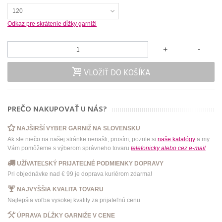
120
Odkaz pre skrátenie dĺžky garniži
-
+
VLOŽIŤ DO KOŠÍKA
PREČO NAKUPOVAŤ U NÁS?
NAJŠIRŠÍ VYBER GARNIŽ NA SLOVENSKU
Ak ste niečo na našej stránke nenašli, prosím, pozrite si
naše katalógy
a my
Vám pomôžeme s výberom správneho tovaru
telefonicky
alebo
cez e-mail
UŽÍVATEĽSKÝ PRIJATEĽNÉ PODMIENKY DOPRAVY
Pri objednávke nad € 99 je doprava kuriérom zdarma!
NAJVYŠŠIA KVALITA TOVARU
Najlepšia voľba vysokej kvality za prijateľnú cenu
ÚPRAVA DĹŽKY GARNIŽE V CENE