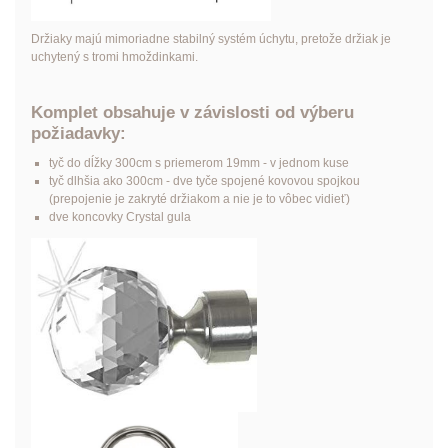
Držiaky majú mimoriadne stabilný systém úchytu, pretože držiak je
uchytený s tromi hmoždinkami.
Komplet obsahuje v závislosti od výberu
požiadavky:
tyč do dĺžky 300cm s priemerom 19mm - v jednom kuse
tyč dlhšia ako 300cm - dve tyče spojené kovovou spojkou
(prepojenie je zakryté držiakom a nie je to vôbec vidieť)
dve koncovky
Crystal gula