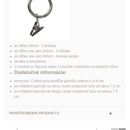
do dĺžky 240cm - 2 držiaky
pri dĺžke viac ako 240cm - 3 držiaky
pri dĺžke viac ako 300cm - kovová spojka
skrutky a hmoždinky
1x krúžok so štipcom alebo 1x krúžok s háčikom na každých 10cm
Dodatočné informácie:
koncovky
Crystal gula
predĺžia garnížu celkovo o 6-8 cm
po inštalácií garníže na stenu, bude vzialenosť tyče od steny 7.5 cm
po inštalácií garníže do stropu, bude vzialenosť tyče od stropu 7.5
cm
PRISPÔSOBENIE PRODUKTU