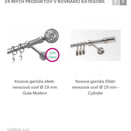
24 INÝCH PRODUKTOV V ROVNAKEJ KATEGÓRII:
10%
Zľava
Kovová garniža efekt-
Kovová garniža Efekt-
nerezová oceľ Ø 19 mm
nerezová oceľ Ø 19 mm -
Gula Modern
Cylinder
Cardinal, s.r.o.