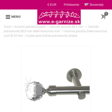
€ EUR
Prihlásenie
Slovenský
0
MENU
Úvod
>
Kovové galvanizované
>
Garniže kovové Ø19 mm
>
Garníže
jednoduché Ø19 mm efekt-nerezová oceľ
>
Kovová garniža Efekt-nerezová
oceľ Ø 19 mm - Crystal gula Držiak jednoduchý simple