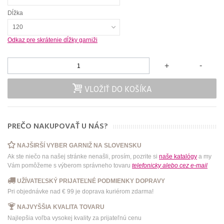
Dĺžka
120
Odkaz pre skrátenie dĺžky garniži
-
+
VLOŽIŤ DO KOŠÍKA
PREČO NAKUPOVAŤ U NÁS?
NAJŠIRŠÍ VYBER GARNIŽ NA SLOVENSKU
Ak ste niečo na našej stránke nenašli, prosím, pozrite si
naše katalógy
a my
Vám pomôžeme s výberom správneho tovaru
telefonicky
alebo
cez e-mail
UŽÍVATEĽSKÝ PRIJATEĽNÉ PODMIENKY DOPRAVY
Pri objednávke nad € 99 je doprava kuriérom zdarma!
NAJVYŠŠIA KVALITA TOVARU
Najlepšia voľba vysokej kvality za prijateľnú cenu