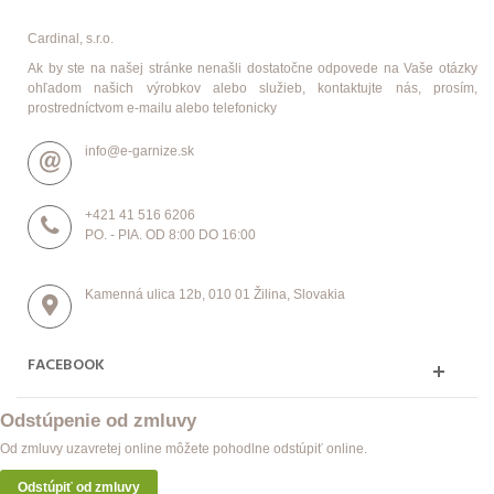
Cardinal, s.r.o.
Ak by ste na našej stránke nenašli dostatočne odpovede na Vaše otázky
ohľadom našich výrobkov alebo služieb, kontaktujte nás, prosím,
prostredníctvom e-mailu alebo telefonicky
info@e-garnize.sk
+421 41 516 6206
PO. - PIA. OD 8:00 DO 16:00
Kamenná ulica 12b, 010 01 Žilina, Slovakia
FACEBOOK
Odstúpenie od zmluvy
Od zmluvy uzavretej online môžete pohodlne odstúpiť online.
Odstúpiť od zmluvy