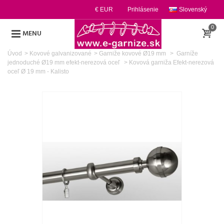
€ EUR
Prihlásenie
Slovenský
0
MENU
Úvod
>
Kovové galvanizované
>
Garniže kovové Ø19 mm
>
Garníže
jednoduché Ø19 mm efekt-nerezová oceľ
>
Kovová garniža Efekt-nerezová
oceľ Ø 19 mm - Kalisto