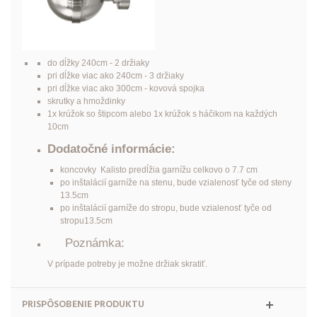
do dĺžky 240cm - 2 držiaky
pri dĺžke viac ako 240cm - 3 držiaky
pri dĺžke viac ako 300cm - kovová spojka
skrutky a hmoždinky
1x krúžok so štipcom alebo 1x krúžok s háčikom na každých
10cm
Dodatočné informácie:
koncovky Kalisto predĺžia garnížu celkovo o 7.7 cm
po inštalácií garníže na stenu, bude vzialenosť tyče od steny
13.5cm
po inštalácií garníže do stropu, bude vzialenosť tyče od
stropu13.5cm
Poznámka:
V prípade potreby je možne držiak skratiť.
PRISPÔSOBENIE PRODUKTU