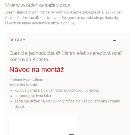
ÚPRAVA DĹŽKY GARNIŽE V CENE
Okrem štandardných rozmerov Vám dokážeme zabezpečiť aj akúkoľvek
Vami požadovanú dĺžku. Úprava dĺžky garniže na základe požiadavky
zákazníka mimo uvedených dĺžok z ponuky.
DETAILY
Garníža jednoduchá Ø 19mm efekt-nerezová oceľ
koncovka Kalisto.
Návod na montáž
Priemer tyce - 19mm
koncovka Kalisto
kovová garniža s galvanickou povrchovou úpravou.
chránená vrstvou laku.
sadá ma držiak na stenu, ktorý môže byť tiež použitý ako stropný
držiak.