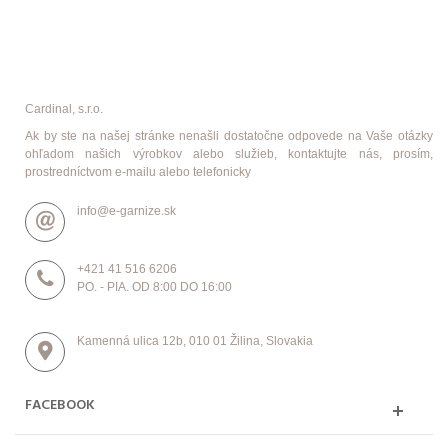
Cardinal, s.r.o.
Ak by ste na našej stránke nenašli dostatočne odpovede na Vaše otázky
ohľadom našich výrobkov alebo služieb, kontaktujte nás, prosím,
prostredníctvom e-mailu alebo telefonicky
info@e-garnize.sk
+421 41 516 6206
PO. - PIA. OD 8:00 DO 16:00
Kamenná ulica 12b, 010 01 Žilina, Slovakia
FACEBOOK