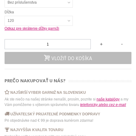
Bez príslušenstva
Dĺžka
120
Odkaz pre skrátenie dĺžky garniži
-
+
VLOŽIŤ DO KOŠÍKA
PREČO NAKUPOVAŤ U NÁS?
NAJŠIRŠÍ VYBER GARNIŽ NA SLOVENSKU
Ak ste niečo na našej stránke nenašli, prosím, pozrite si
naše katalógy
a my
Vám pomôžeme s výberom správneho tovaru
telefonicky
alebo
cez e-mail
UŽÍVATEĽSKÝ PRIJATEĽNÉ PODMIENKY DOPRAVY
Pri objednávke nad € 99 je doprava kuriérom zdarma!
NAJVYŠŠIA KVALITA TOVARU