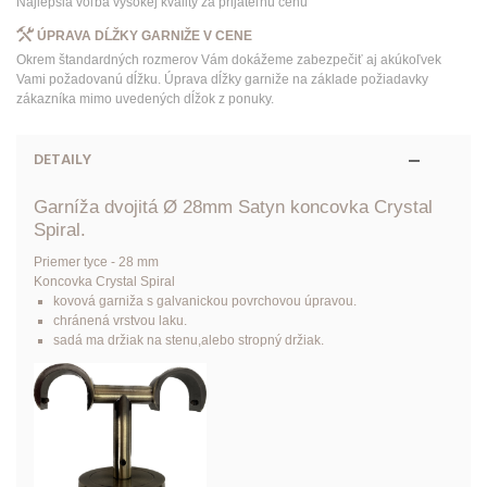
Najlepšia voľba vysokej kvality za prijateľnú cenu
ÚPRAVA DĹŽKY GARNIŽE V CENE
Okrem štandardných rozmerov Vám dokážeme zabezpečiť aj akúkoľvek
Vami požadovanú dĺžku. Úprava dĺžky garniže na základe požiadavky
zákazníka mimo uvedených dĺžok z ponuky.
DETAILY
Garníža dvojitá Ø 28mm Satyn koncovka Crystal
Spiral.
Priemer tyce - 28 mm
Koncovka Crystal Spiral
kovová garniža s galvanickou povrchovou úpravou.
chránená vrstvou laku.
sadá ma držiak na stenu,alebo stropný držiak.