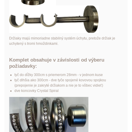
Držiaky majú mimoriadne stabilný systém úchytu, pretože držiak je
uchytený s tromi hmoždinkami.
Komplet obsahuje v závislosti od výberu
požiadavky:
tyč do dĺžky 300cm s priemerom 28mm - v jednom kuse
tyč dlhšia ako 300cm - dve tyče spojené kovovou spojkou
(prepojenie je zakryté držiakom a nie je to vôbec vidieť)
dve koncovky Crystal Spiral