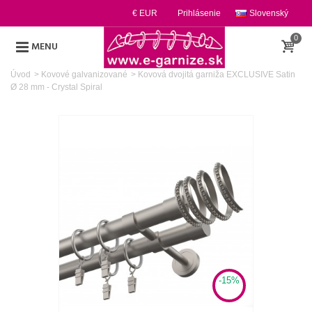
€ EUR
Prihlásenie
Slovenský
0
MENU
Úvod
>
Kovové galvanizované
>
Kovová dvojitá garniža EXCLUSIVE Satin
Ø 28 mm - Crystal Spiral
-15%