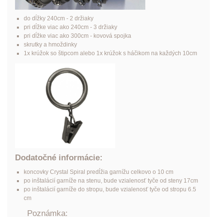
do dĺžky 240cm - 2 držiaky
pri dĺžke viac ako 240cm - 3 držiaky
pri dĺžke viac ako 300cm - kovová spojka
skrutky a hmoždinky
1x krúžok so štipcom alebo 1x krúžok s háčikom na každých 10cm
Dodatočné informácie:
koncovky Crystal Spiral predĺžia garnížu celkovo o 10 cm
po inštalácií garníže na stenu, bude vzialenosť tyče od steny 17cm
po inštalácií garníže do stropu, bude vzialenosť tyče od stropu 6.5
cm
Poznámka: