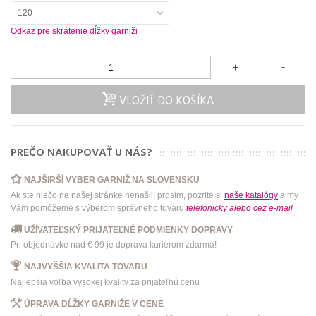
120
Odkaz pre skrátenie dĺžky garniži
-
+
VLOŽIŤ DO KOŠÍKA
PREČO NAKUPOVAŤ U NÁS?
NAJŠIRŠÍ VYBER GARNIŽ NA SLOVENSKU
Ak ste niečo na našej stránke nenašli, prosím, pozrite si
naše katalógy
a my
Vám pomôžeme s výberom správneho tovaru
telefonicky
alebo
cez e-mail
UŽÍVATEĽSKÝ PRIJATEĽNÉ PODMIENKY DOPRAVY
Pri objednávke nad € 99 je doprava kuriérom zdarma!
NAJVYŠŠIA KVALITA TOVARU
Najlepšia voľba vysokej kvality za prijateľnú cenu
ÚPRAVA DĹŽKY GARNIŽE V CENE