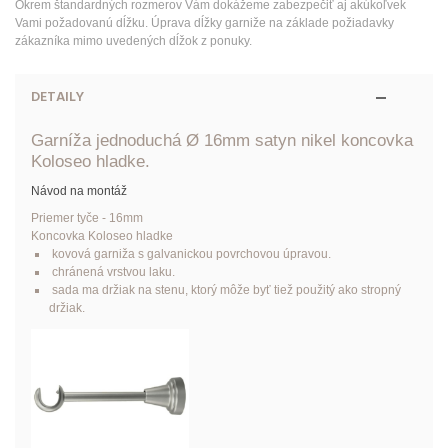
Okrem štandardných rozmerov Vám dokážeme zabezpečiť aj akúkoľvek
Vami požadovanú dĺžku. Úprava dĺžky garniže na základe požiadavky
zákazníka mimo uvedených dĺžok z ponuky.
DETAILY
Garníža jednoduchá Ø 16mm satyn nikel koncovka
Koloseo hladke.
Návod na montáž
Priemer tyče - 16mm
Koncovka Koloseo hladke
kovová garniža s galvanickou povrchovou úpravou.
chránená vrstvou laku.
sada ma držiak na stenu, ktorý môže byť tiež použitý ako stropný
držiak.