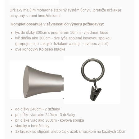
Držiaky majú mimoriadne stabilný systém úchytu, pretože držiak je
uchytený s tromi hmoždinkami.
Komplet obsahuje v závislosti od výberu požiadavky:
tyč do dĺžky 300cm s priemerom 16mm - v jednom kuse
tyč dlhšia ako 300cm - dve tyče spojené kovovou spojkou
(prepojenie je zakryté držiakom a nie je to vôbec vidieť)
dve koncovky Koloseo hladke
do dĺžky 240cm - 2 držiaky
pri dĺžke viac ako 240cm - 3 držiaky
pri dĺžke viac ako 300cm - kovová spojka
skrutky a hmoždinky
1x krúžok so štipcom alebo 1x krúžok s háčikom na každých 10cm