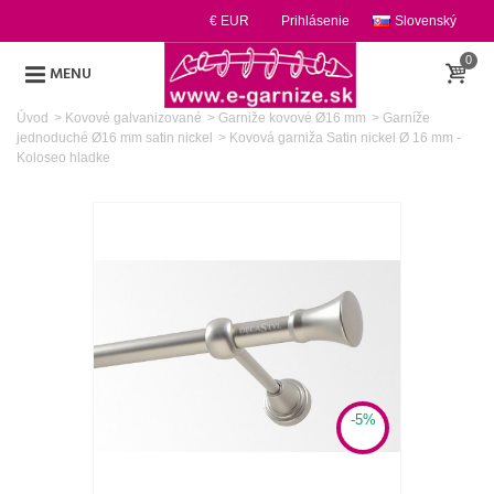
€ EUR
Prihlásenie
Slovenský
0
MENU
Úvod
>
Kovové galvanizované
>
Garniže kovové Ø16 mm
>
Garníže
jednoduché Ø16 mm satin nickel
>
Kovová garniža Satin nickel Ø 16 mm -
Koloseo hladke
-5%