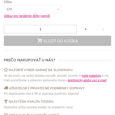
Dĺžka
120
Odkaz pre skrátenie dĺžky garniži
-
+
VLOŽIŤ DO KOŠÍKA
PREČO NAKUPOVAŤ U NÁS?
NAJŠIRŠÍ VYBER GARNIŽ NA SLOVENSKU
Ak ste niečo na našej stránke nenašli, prosím, pozrite si
naše katalógy
a my
Vám pomôžeme s výberom správneho tovaru
telefonicky
alebo
cez e-mail
UŽÍVATEĽSKÝ PRIJATEĽNÉ PODMIENKY DOPRAVY
Pri objednávke nad € 99 je doprava kuriérom zdarma!
NAJVYŠŠIA KVALITA TOVARU
Najlepšia voľba vysokej kvality za prijateľnú cenu