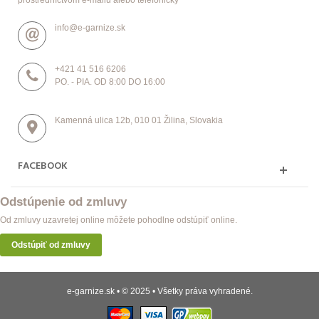
info@e-garnize.sk
+421 41 516 6206
PO. - PIA. OD 8:00 DO 16:00
Kamenná ulica 12b, 010 01 Žilina, Slovakia
FACEBOOK
Odstúpenie od zmluvy
Od zmluvy uzavretej online môžete pohodlne odstúpiť online.
Odstúpiť od zmluvy
e-garnize.sk • © 2025 • Všetky práva vyhradené.