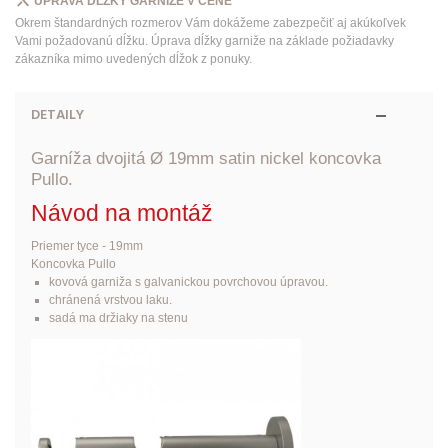
ÚPRAVA DĹŽKY GARNIŽE V CENE
Okrem štandardných rozmerov Vám dokážeme zabezpečiť aj akúkoľvek
Vami požadovanú dĺžku. Úprava dĺžky garniže na základe požiadavky
zákazníka mimo uvedených dĺžok z ponuky.
DETAILY
Garníža dvojitá Ø 19mm satin nickel koncovka
Pullo.
Návod na montáž
Priemer tyce - 19mm
Koncovka Pullo
kovová garniža s galvanickou povrchovou úpravou.
chránená vrstvou laku.
sadá ma držiaky na stenu