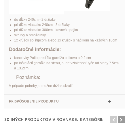
do dĺžky 240cm - 2 držiaky
pri dĺžke viac ako 240cm - 3 držiaky
pri dĺžke viac ako 300cm - kovová spojka
skrutky a hmoždinky
1x krúžok so štipcom alebo 1x krúžok s háčikom na každých 10cm
Dodatočné informácie:
koncovky Pullo predĺžia garnížu celkovo o 0.2 cm
po inštalácií garníže na stenu, bude vzialenosť tyče od steny 7.5cm
a 13.2cm
Poznámka:
V prípade potreby je možne držiak skratiť.
PRISPÔSOBENIE PRODUKTU
30 INÝCH PRODUKTOV V ROVNAKEJ KATEGÓRII: