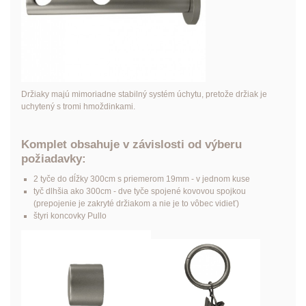
Držiaky majú mimoriadne stabilný systém úchytu, pretože držiak je
uchytený s tromi hmoždinkami.
Komplet obsahuje v závislosti od výberu
požiadavky:
2 tyče do dĺžky 300cm s priemerom 19mm - v jednom kuse
tyč dlhšia ako 300cm - dve tyče spojené kovovou spojkou
(prepojenie je zakryté držiakom a nie je to vôbec vidieť)
štyri
koncovky Pullo