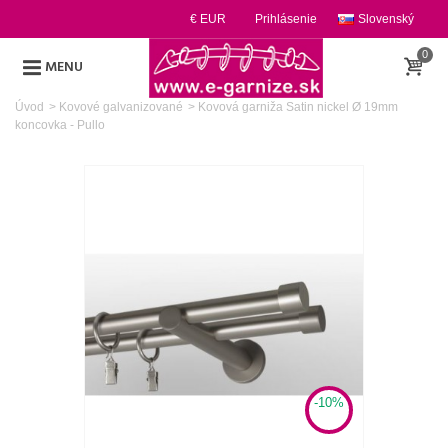
€ EUR
Prihlásenie
Slovenský
0
MENU
Úvod
>
Kovové galvanizované
>
Kovová garniža Satin nickel Ø 19mm
koncovka - Pullo
-10%