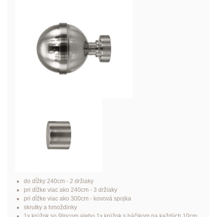
do dĺžky 240cm - 2 držiaky
pri dĺžke viac ako 240cm - 3 držiaky
pri dĺžke viac ako 300cm - kovová spojka
skrutky a hmoždinky
1x krúžok so štipcom alebo 1x krúžok s háčikom na každých 10cm