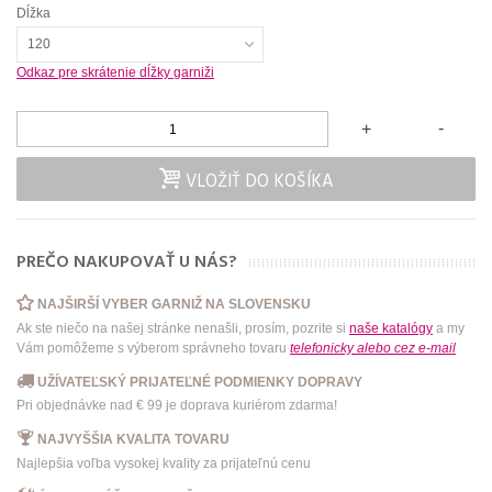
Dĺžka
120
Odkaz pre skrátenie dĺžky garniži
-
+
VLOŽIŤ DO KOŠÍKA
PREČO NAKUPOVAŤ U NÁS?
NAJŠIRŠÍ VYBER GARNIŽ NA SLOVENSKU
Ak ste niečo na našej stránke nenašli, prosím, pozrite si
naše katalógy
a my
Vám pomôžeme s výberom správneho tovaru
telefonicky
alebo
cez e-mail
UŽÍVATEĽSKÝ PRIJATEĽNÉ PODMIENKY DOPRAVY
Pri objednávke nad € 99 je doprava kuriérom zdarma!
NAJVYŠŠIA KVALITA TOVARU
Najlepšia voľba vysokej kvality za prijateľnú cenu