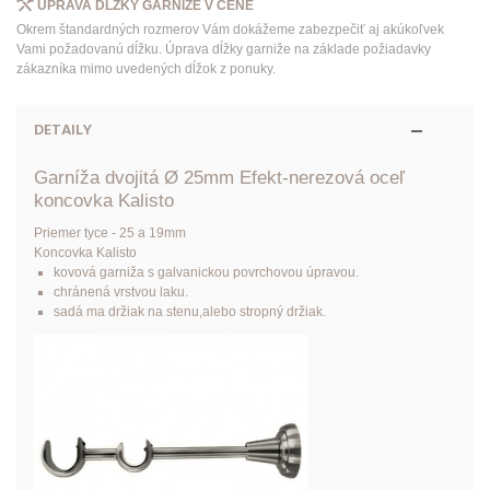
ÚPRAVA DĹŽKY GARNIŽE V CENE
Okrem štandardných rozmerov Vám dokážeme zabezpečiť aj akúkoľvek
Vami požadovanú dĺžku. Úprava dĺžky garniže na základe požiadavky
zákazníka mimo uvedených dĺžok z ponuky.
DETAILY
Garníža
dvojitá
Ø 25mm Efekt-nerezová oceľ
koncovka
Kalisto
Priemer tyce - 25 a 19mm
Koncovka Kalisto
kovová garniža s galvanickou povrchovou úpravou.
chránená vrstvou laku.
sadá ma držiak na stenu,alebo stropný držiak.