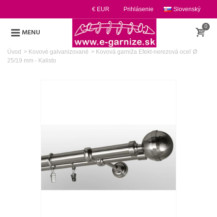
€ EUR
Prihlásenie
Slovenský
0
MENU
Úvod
>
Kovové galvanizované
>
Kovová garniža Efekt-nerezová oceľ Ø
25/19 mm - Kalisto