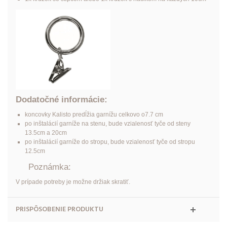
Dodatočné informácie:
koncovky Kalisto predĺžia garnížu celkovo o7.7 cm
po inštalácií garníže na stenu, bude vzialenosť tyče od steny
13.5cm a 20cm
po inštalácií garníže do stropu, bude vzialenosť tyče od stropu
12.5cm
Poznámka:
V prípade potreby je možne držiak skratiť.
PRISPÔSOBENIE PRODUKTU