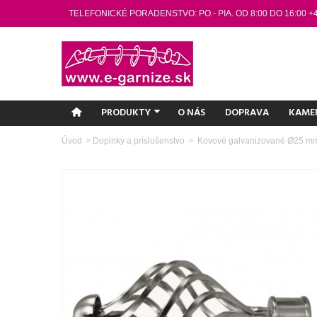
TELEFONICKÉ PORADENSTVO: PO.- PIA. OD 8:00 DO 16:00 +
PRODUKTY
O NÁS
DOPRAVA
KAME
Úvod
>
Doplnky a príslušenstvo
>
Kovové galvanizované Ø25 