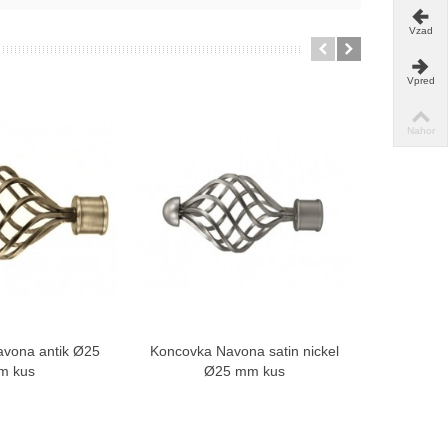
Vzad
Vpred
Nahor
vona antik Ø25
Koncovka Navona satin nickel
Koncovka
braziť viac
Zobraziť viac
m kus
Ø25 mm kus