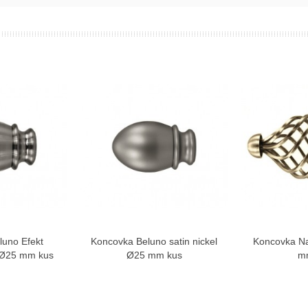
luno Efekt
Koncovka Beluno satin nickel
Koncovka Na
ziť viac
Zobraziť viac
Zo
 Ø25 mm kus
Ø25 mm kus
m