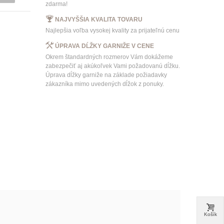
zdarma!
NAJVYŠŠIA KVALITA TOVARU
Najlepšia voľba vysokej kvality za prijateľnú cenu
ÚPRAVA DĹŽKY GARNIŽE V CENE
Okrem štandardných rozmerov Vám dokážeme
zabezpečiť aj akúkoľvek Vami požadovanú dĺžku.
Úprava dĺžky garniže na základe požiadavky
zákazníka mimo uvedených dĺžok z ponuky.
Košík