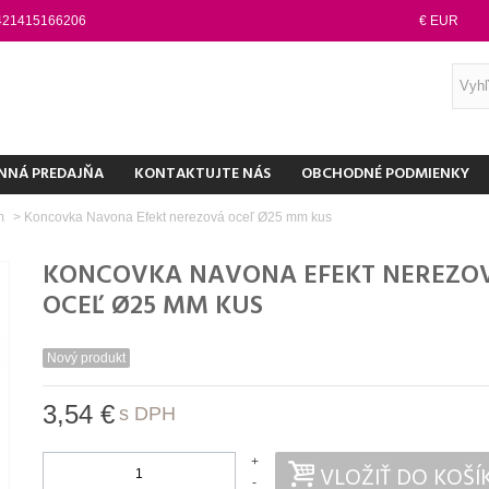
421415166206
€ EUR
NNÁ PREDAJŇA
KONTAKTUJTE NÁS
OBCHODNÉ PODMIENKY
mm
>
Koncovka Navona Efekt nerezová oceľ Ø25 mm kus
KONCOVKA NAVONA EFEKT NEREZO
OCEĽ Ø25 MM KUS
Nový produkt
3,54 €
s DPH
+
VLOŽIŤ DO KOŠÍ
-