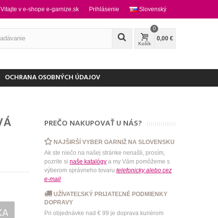
Vitajte v e-shope e-garnize.sk
Prihlásenie
Slovenský
0
0,00 €
Košík
OCHRANA OSOBNÝCH ÚDAJOV
VÁ
PREČO NAKUPOVAŤ U NÁS?
NAJŠIRŠÍ VYBER GARNIŽ NA SLOVENSKU
Ak ste niečo na našej stránke nenašli, prosím,
pozrite si
naše katalógy
a my Vám pomôžeme s
výberom správneho tovaru
telefonicky
alebo
cez
e-mail
UŽÍVATEĽSKÝ PRIJATEĽNÉ PODMIENKY
DOPRAVY
KA
Pri objednávke nad € 99 je doprava kuriérom