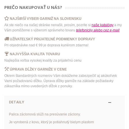
PREČO NAKUPOVAŤ U NÁS?
NAJŠIRŠÍ VYBER GARNIŽ NA SLOVENSKU
Ak ste niečo na našej stránke nenašli, prosím, pozrite si
naše katalógy
a my
Vám pomôžeme s výberom správneho tovaru
telefonicky
alebo
cez e-mail
UŽÍVATEĽSKÝ PRIJATEĽNÉ PODMIENKY DOPRAVY
Pri objednávke nad € 99 je doprava kuriérom zdarma!
NAJVYŠŠIA KVALITA TOVARU
Najlepšia voľba vysokej kvality za prijateľnú cenu
ÚPRAVA DĹŽKY GARNIŽE V CENE
Okrem štandardných rozmerov Vám dokážeme zabezpečiť aj akúkoľvek
Vami požadovanú dĺžku. Úprava dĺžky garniže na základe požiadavky
zákazníka mimo uvedených dĺžok z ponuky.
DETAILY
Palica záclonová slúži na presúvanie záclony.
Je vyrobená z kovu, ktorý je potiahnutý bielym plastom