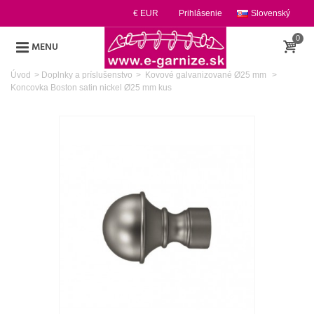
€ EUR
Prihlásenie
Slovenský
0
MENU
Úvod
>
Doplnky a príslušenstvo
>
Kovové galvanizované Ø25 mm
>
Koncovka Boston satin nickel Ø25 mm kus