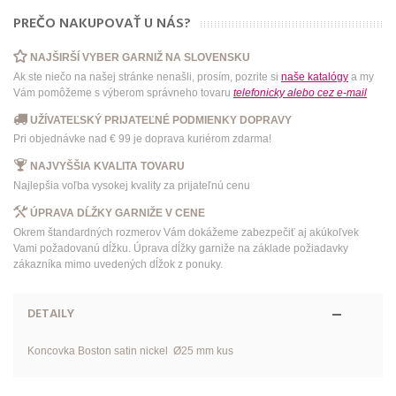
PREČO NAKUPOVAŤ U NÁS?
NAJŠIRŠÍ VYBER GARNIŽ NA SLOVENSKU
Ak ste niečo na našej stránke nenašli, prosím, pozrite si
naše katalógy
a my
Vám pomôžeme s výberom správneho tovaru
telefonicky
alebo
cez e-mail
UŽÍVATEĽSKÝ PRIJATEĽNÉ PODMIENKY DOPRAVY
Pri objednávke nad € 99 je doprava kuriérom zdarma!
NAJVYŠŠIA KVALITA TOVARU
Najlepšia voľba vysokej kvality za prijateľnú cenu
ÚPRAVA DĹŽKY GARNIŽE V CENE
Okrem štandardných rozmerov Vám dokážeme zabezpečiť aj akúkoľvek
Vami požadovanú dĺžku. Úprava dĺžky garniže na základe požiadavky
zákazníka mimo uvedených dĺžok z ponuky.
DETAILY
Koncovka Boston satin nickel Ø25 mm kus