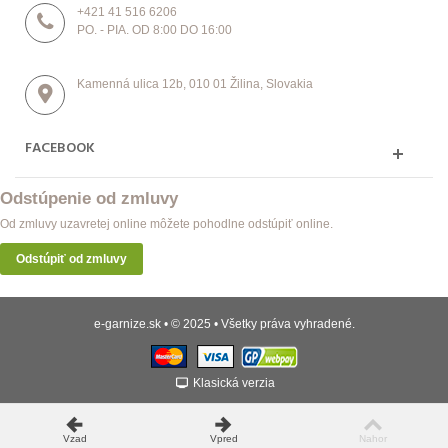
+421 41 516 6206
PO. - PIA. OD 8:00 DO 16:00
Kamenná ulica 12b, 010 01 Žilina, Slovakia
FACEBOOK
Odstúpenie od zmluvy
Od zmluvy uzavretej online môžete pohodlne odstúpiť online.
Odstúpiť od zmluvy
e-garnize.sk • © 2025 • Všetky práva vyhradené.
Klasická verzia
Vzad
Vpred
Nahor