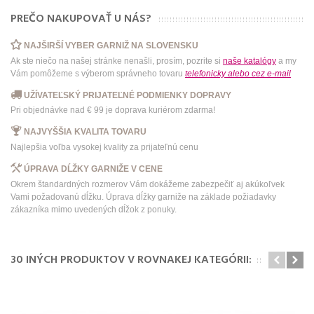
PREČO NAKUPOVAŤ U NÁS?
NAJŠIRŠÍ VYBER GARNIŽ NA SLOVENSKU
Ak ste niečo na našej stránke nenašli, prosím, pozrite si
naše katalógy
a my
Vám pomôžeme s výberom správneho tovaru
telefonicky
alebo
cez e-mail
UŽÍVATEĽSKÝ PRIJATEĽNÉ PODMIENKY DOPRAVY
Pri objednávke nad € 99 je doprava kuriérom zdarma!
NAJVYŠŠIA KVALITA TOVARU
Najlepšia voľba vysokej kvality za prijateľnú cenu
ÚPRAVA DĹŽKY GARNIŽE V CENE
Okrem štandardných rozmerov Vám dokážeme zabezpečiť aj akúkoľvek
Vami požadovanú dĺžku. Úprava dĺžky garniže na základe požiadavky
zákazníka mimo uvedených dĺžok z ponuky.
30 INÝCH PRODUKTOV V ROVNAKEJ KATEGÓRII: