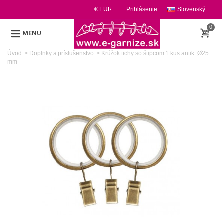
€ EUR
Prihlásenie
Slovenský
0
MENU
Úvod
>
Doplnky a príslušenstvo
>
Krúžok tichy so štipcom 1 kus antik Ø25
mm