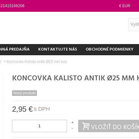
421415166206
€ EUR
NNÁ PREDAJŇA
KONTAKTUJTE NÁS
OBCHODNÉ PODMIENKY
mm
>
Koncovka Kalisto antik Ø25 mm kus
KONCOVKA KALISTO ANTIK Ø25 MM 
Nový produkt
2,95 €
s DPH
+
VLOŽIŤ DO KOŠÍ
-