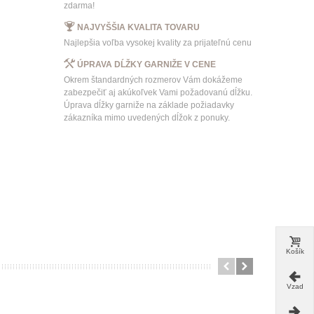
zdarma!
NAJVYŠŠIA KVALITA TOVARU
Najlepšia voľba vysokej kvality za prijateľnú cenu
ÚPRAVA DĹŽKY GARNIŽE V CENE
Okrem štandardných rozmerov Vám dokážeme
zabezpečiť aj akúkoľvek Vami požadovanú dĺžku.
Úprava dĺžky garniže na základe požiadavky
zákazníka mimo uvedených dĺžok z ponuky.
Košík
Vzad