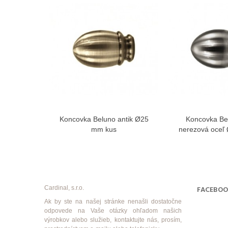
Koncovka Beluno antik Ø25
Koncovka Be
Zobraziť viac
Zobra
mm kus
nerezová oceľ
Cardinal, s.r.o.
FACEBO
Ak by ste na našej stránke nenašli dostatočne
odpovede na Vaše otázky ohľadom našich
výrobkov alebo služieb, kontaktujte nás, prosím,