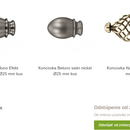
luno Efekt
Koncovka Beluno satin nickel
Koncovka Na
ziť viac
Zobraziť viac
Zo
 Ø25 mm kus
Ø25 mm kus
m
Odstúpenie od
OK
Od zmluvy uzavretej o
Odstúpiť od zmluv