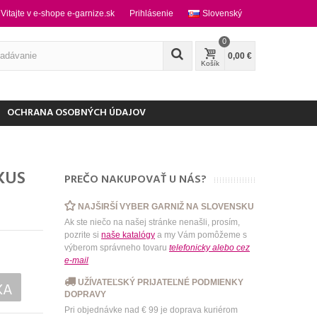
Vitajte v e-shope e-garnize.sk
Prihlásenie
Slovenský
0
0,00 €
Košík
OCHRANA OSOBNÝCH ÚDAJOV
KUS
PREČO NAKUPOVAŤ U NÁS?
NAJŠIRŠÍ VYBER GARNIŽ NA SLOVENSKU
Ak ste niečo na našej stránke nenašli, prosím,
pozrite si
naše katalógy
a my Vám pomôžeme s
výberom správneho tovaru
telefonicky
alebo
cez
e-mail
UŽÍVATEĽSKÝ PRIJATEĽNÉ PODMIENKY
KA
DOPRAVY
Pri objednávke nad € 99 je doprava kuriérom