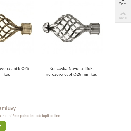
Vpred
Nahor
vona antik Ø25
Koncovka Navona Efekt
Koncovka 
braziť viac
Zobraziť viac
m kus
nerezová oceľ Ø25 mm kus
Ø
 zmluvy
nline môžete pohodlne odstúpiť online.
y