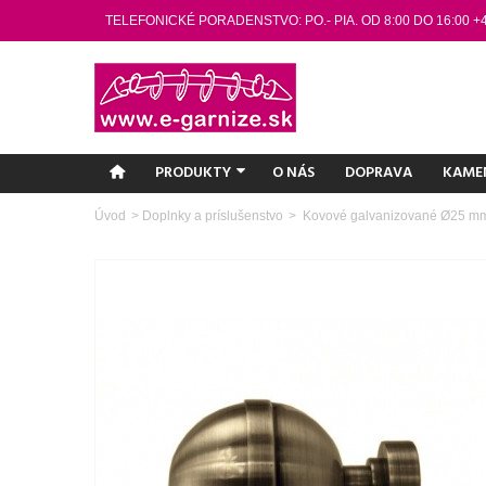
TELEFONICKÉ PORADENSTVO: PO.- PIA. OD 8:00 DO 16:00 +
PRODUKTY
O NÁS
DOPRAVA
KAME
Úvod
>
Doplnky a príslušenstvo
>
Kovové galvanizované Ø25 