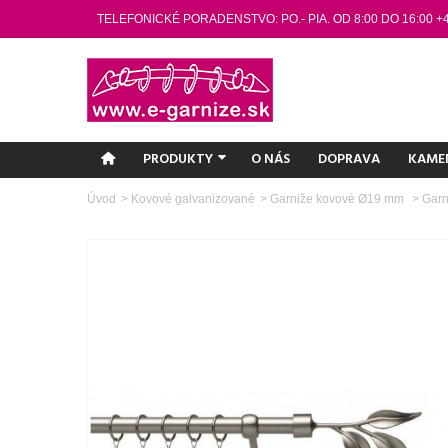
TELEFONICKÉ PORADENSTVO: PO.- PIA. OD 8:00 DO 16:00 +
PRODUKTY
O NÁS
DOPRAVA
KAME
Úvod
>
Kovové galvanizované
>
Garniže kovové Ø19 mm
>
Garn