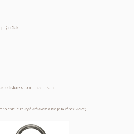
opný držiak.
k je uchytený s tromi hmoždinkami.
pojenie je zakryté držiakom a nie je to vôbec vidieť)