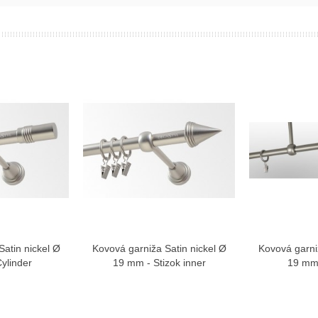
atin nickel Ø
Kovová garniža Satin nickel Ø
Kovová garni
ziť viac
Zobraziť viac
Zo
ylinder
19 mm - Stizok inner
19 mm 