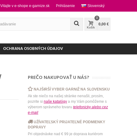
Vitajte v e-shope e-garnize.sk
Prihlásenie
Slovenský
0
0,00 €
Košík
OCHRANA OSOBNÝCH ÚDAJOV
W
PREČO NAKUPOVAŤ U NÁS?
NAJŠIRŠÍ VYBER GARNIŽ NA SLOVENSKU
Ak ste niečo na našej stránke nenašli, prosím,
pozrite si
naše katalógy
a my Vám pomôžeme s
výberom správneho tovaru
telefonicky
alebo
cez
e-mail
UŽÍVATEĽSKÝ PRIJATEĽNÉ PODMIENKY
DOPRAVY
Pri objednávke nad € 99 je doprava kuriérom