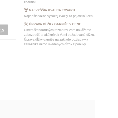
zdarma!
NAJVYŠŠIA KVALITA TOVARU
Najlepšia voľba vysokej kvality za prijateľnú cenu
ÚPRAVA DĹŽKY GARNIŽE V CENE
KA
Okrem štandardných rozmerov Vám dokážeme
zabezpečiť aj akúkoľvek Vami požadovanú dĺžku.
Úprava dĺžky garniže na základe požiadavky
zákazníka mimo uvedených dĺžok z ponuky.