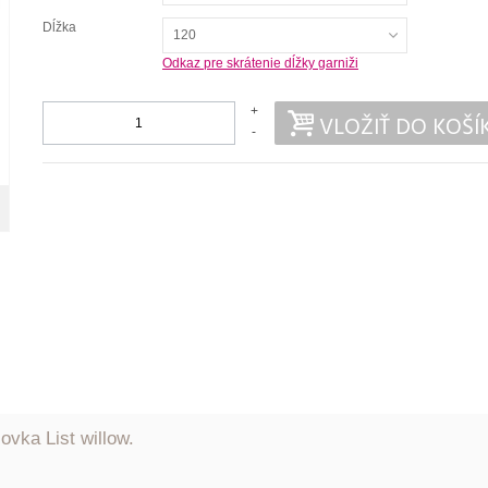
Dĺžka
120
Odkaz pre skrátenie dĺžky garniži
+
VLOŽIŤ DO KOŠÍ
-
vka List willow.