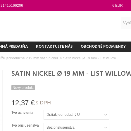
421415166206
€ EUR
NNÁ PREDAJŇA
KONTAKTUJTE NÁS
OBCHODNÉ PODMIENKY
íže jednoduché Ø19 mm satin nickel
>
Satin nickel Ø 19 mm - List willow
SATIN NICKEL Ø 19 MM - LIST WILLO
Nový produkt
12,37 €
s DPH
Typ uchytenia
Držiak jednoduchý U
Typ príslušenstva
Bez príslušenstva