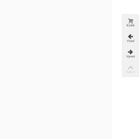
Košík
Vzad
Vpred
Nahor