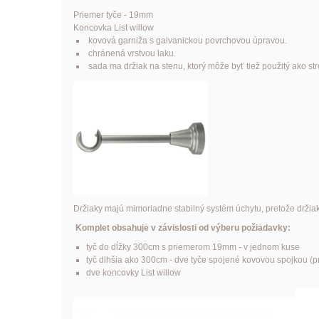
Priemer tyče - 19mm
Koncovka List willow
kovová garniža s galvanickou povrchovou úpravou.
chránená vrstvou laku.
sada ma držiak na stenu, ktorý môže byť tiež použitý ako str
Držiaky majú mimoriadne stabilný systém úchytu, pretože držia
Komplet obsahuje v závislosti od výberu požiadavky:
tyč do dĺžky 300cm s priemerom 19mm - v jednom kuse
tyč dlhšia ako 300cm - dve tyče spojené kovovou spojkou (pre
dve koncovky List
willow