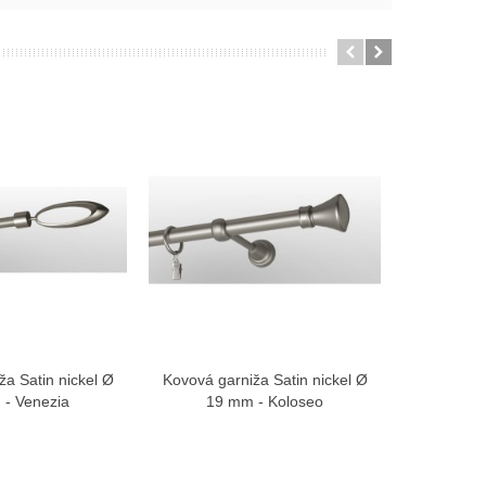
ža Satin nickel Ø
Kovová garniža Satin nickel Ø
Kovová ga
braziť viac
Zobraziť viac
- Venezia
19 mm - Koloseo
19