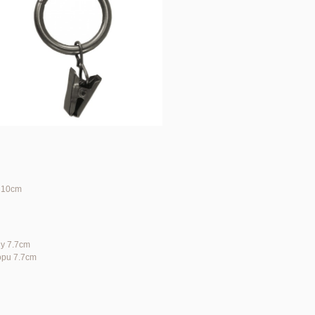
h 10cm
ny 7.7cm
ropu 7.7cm