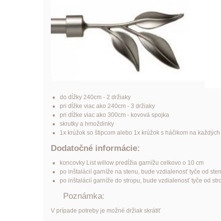
do dĺžky 240cm - 2 držiaky
pri dĺžke viac ako 240cm - 3 držiaky
pri dĺžke viac ako 300cm - kovová spojka
skrutky a hmoždinky
1x krúžok so štipcom alebo 1x krúžok s háčikom na každýc
Dodatočné informácie:
koncovky List
willow
predĺžia garnížu celkovo o 10 cm
po inštalácií garníže na stenu, bude vzdialenosť tyče od ste
po inštalácií garníže do stropu, bude vzdialenosť tyče od st
Poznámka:
V prípade potreby je možné držiak skrátiť