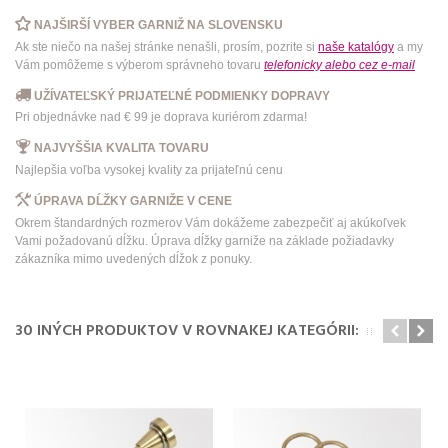
NAJŠIRŠÍ VYBER GARNIŽ NA SLOVENSKU
Ak ste niečo na našej stránke nenašli, prosím, pozrite si
naše katalógy
a my
Vám pomôžeme s výberom správneho tovaru
telefonicky
alebo
cez e-mail
UŽÍVATEĽSKÝ PRIJATEĽNÉ PODMIENKY DOPRAVY
Pri objednávke nad € 99 je doprava kuriérom zdarma!
NAJVYŠŠIA KVALITA TOVARU
Najlepšia voľba vysokej kvality za prijateľnú cenu
ÚPRAVA DĹŽKY GARNIŽE V CENE
Okrem štandardných rozmerov Vám dokážeme zabezpečiť aj akúkoľvek
Vami požadovanú dĺžku. Úprava dĺžky garniže na základe požiadavky
zákazníka mimo uvedených dĺžok z ponuky.
30 INÝCH PRODUKTOV V ROVNAKEJ KATEGÓRII: