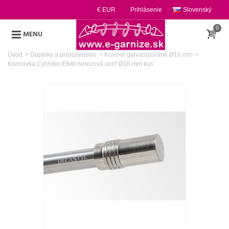
€ EUR
Prihlásenie
Slovenský
0
MENU
Úvod
>
Doplnky a príslušenstvo
>
Kovové galvanizované Ø16 mm
>
Koncovka Cylinder Efekt nerezová oceľ Ø16 mm kus