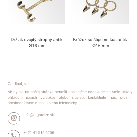
Držiak dvojitý stropný antik
Krúžok so štipcom kus antik
Ø16 mm
Ø16 mm
Cardinal, s.r.o.
Ak by ste na našej stránke nenašli dostatočne odpovede na Vaše otázky
ohľadom našich výrobkov alebo služieb, kontaktujte nás, prosím,
prostredníctvom e-mailu alebo telefonicky
info@e-garnize.sk
+421 41 516 6206