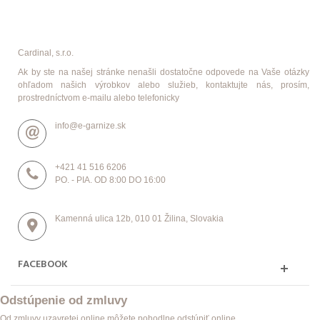
Cardinal, s.r.o.
Ak by ste na našej stránke nenašli dostatočne odpovede na Vaše otázky
ohľadom našich výrobkov alebo služieb, kontaktujte nás, prosím,
prostredníctvom e-mailu alebo telefonicky
info@e-garnize.sk
+421 41 516 6206
PO. - PIA. OD 8:00 DO 16:00
Kamenná ulica 12b, 010 01 Žilina, Slovakia
FACEBOOK
Odstúpenie od zmluvy
Od zmluvy uzavretej online môžete pohodlne odstúpiť online.