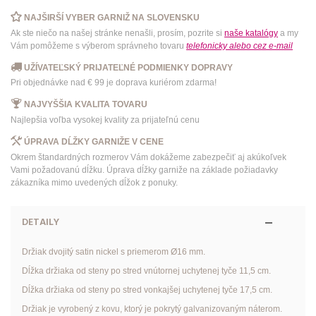
NAJŠIRŠÍ VYBER GARNIŽ NA SLOVENSKU
Ak ste niečo na našej stránke nenašli, prosím, pozrite si
naše katalógy
a my
Vám pomôžeme s výberom správneho tovaru
telefonicky
alebo
cez e-mail
UŽÍVATEĽSKÝ PRIJATEĽNÉ PODMIENKY DOPRAVY
Pri objednávke nad € 99 je doprava kuriérom zdarma!
NAJVYŠŠIA KVALITA TOVARU
Najlepšia voľba vysokej kvality za prijateľnú cenu
ÚPRAVA DĹŽKY GARNIŽE V CENE
Okrem štandardných rozmerov Vám dokážeme zabezpečiť aj akúkoľvek
Vami požadovanú dĺžku. Úprava dĺžky garniže na základe požiadavky
zákazníka mimo uvedených dĺžok z ponuky.
DETAILY
Držiak dvojitý satin nickel s priemerom Ø16 mm.
Dĺžka držiaka od steny po stred vnútornej uchytenej tyče 11,5 cm.
Dĺžka držiaka od steny po stred vonkajšej uchytenej tyče 17,5 cm.
Držiak je vyrobený z kovu, ktorý je pokrytý galvanizovaným náterom.