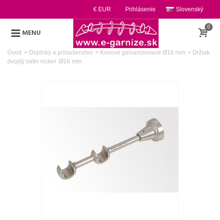
€ EUR
Prihlásenie
Slovenský
0
MENU
Úvod
>
Doplnky a príslušenstvo
>
Kovové galvanizované Ø16 mm
>
Držiak
dvojitý satin nickel Ø16 mm