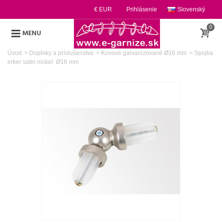
€ EUR
Prihlásenie
Slovenský
0
MENU
Úvod
>
Doplnky a príslušenstvo
>
Kovové galvanizované Ø16 mm
>
Spojka
erker satin nickel Ø16 mm