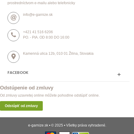
prostredníctvom e-mailu alebo telefonicky
info@e-garnize.sk
+421 41 516 6206
PO. - PIA. OD 8:00 DO 16:00
Kamenná ulica 12b, 010 01 Žilina, Slovakia
FACEBOOK
Odstúpenie od zmluvy
Od zmluvy uzavretej online môžete pohodlne odstúpiť online.
Odstúpiť od zmluvy
e-garnize.sk • © 2025 • Všetky práva vyhradené.