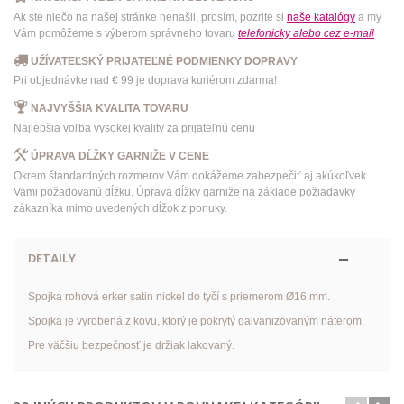
Ak ste niečo na našej stránke nenašli, prosím, pozrite si
naše katalógy
a my
Vám pomôžeme s výberom správneho tovaru
telefonicky
alebo
cez e-mail
UŽÍVATEĽSKÝ PRIJATEĽNÉ PODMIENKY DOPRAVY
Pri objednávke nad € 99 je doprava kuriérom zdarma!
NAJVYŠŠIA KVALITA TOVARU
Najlepšia voľba vysokej kvality za prijateľnú cenu
ÚPRAVA DĹŽKY GARNIŽE V CENE
Okrem štandardných rozmerov Vám dokážeme zabezpečiť aj akúkoľvek
Vami požadovanú dĺžku. Úprava dĺžky garniže na základe požiadavky
zákazníka mimo uvedených dĺžok z ponuky.
DETAILY
Spojka rohová erker satin nickel do tyčí s priemerom Ø16 mm.
Spojka je vyrobená z kovu, ktorý je pokrytý galvanizovaným náterom.
Pre väčšiu bezpečnosť je držiak lakovaný.