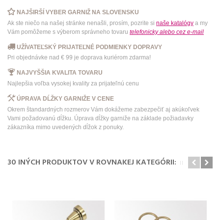
NAJŠIRŠÍ VYBER GARNIŽ NA SLOVENSKU
Ak ste niečo na našej stránke nenašli, prosím, pozrite si
naše katalógy
a my
Vám pomôžeme s výberom správneho tovaru
telefonicky
alebo
cez e-mail
UŽÍVATEĽSKÝ PRIJATEĽNÉ PODMIENKY DOPRAVY
Pri objednávke nad € 99 je doprava kuriérom zdarma!
NAJVYŠŠIA KVALITA TOVARU
Najlepšia voľba vysokej kvality za prijateľnú cenu
ÚPRAVA DĹŽKY GARNIŽE V CENE
Okrem štandardných rozmerov Vám dokážeme zabezpečiť aj akúkoľvek
Vami požadovanú dĺžku. Úprava dĺžky garniže na základe požiadavky
zákazníka mimo uvedených dĺžok z ponuky.
30 INÝCH PRODUKTOV V ROVNAKEJ KATEGÓRII: