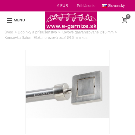
€ EUR
Prihlásenie
Slovenský
0
MENU
Úvod
>
Doplnky a príslušenstvo
>
Kovové galvanizované Ø16 mm
>
Koncovka Saturn Efekt nerezová oceľ Ø16 mm kus