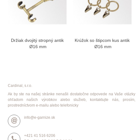
Držiak dvojitý stropný antik
Krúžok so štipcom kus antik
Ø16 mm
Ø16 mm
Cardinal, s.r.o.
Ak by ste na našej stránke nenašli dostatočne odpovede na Vaše otázky
ohľadom našich výrobkov alebo služieb, kontaktujte nás, prosím,
prostredníctvom e-mailu alebo telefonicky
info@e-garnize.sk
+421 41 516 6206