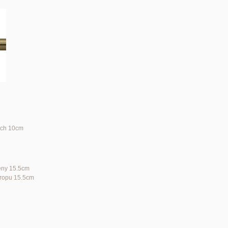
ých 10cm
teny 15.5cm
stropu 15.5cm