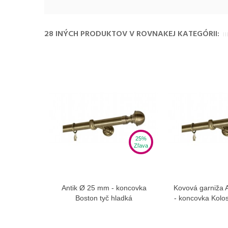
28 INÝCH PRODUKTOV V ROVNAKEJ KATEGÓRII:
25%
Zľava
Antik Ø 25 mm - koncovka
Kovová garniža 
Zobraziť viac
Zobra
Boston tyč hladká
- koncovka Kolos