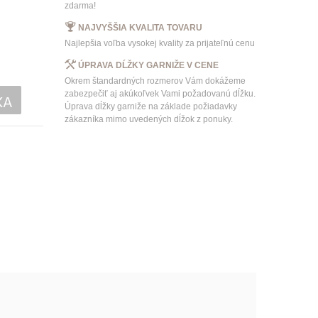
zdarma!
NAJVYŠŠIA KVALITA TOVARU
Najlepšia voľba vysokej kvality za prijateľnú cenu
ÚPRAVA DĹŽKY GARNIŽE V CENE
Okrem štandardných rozmerov Vám dokážeme
zabezpečiť aj akúkoľvek Vami požadovanú dĺžku.
KA
Úprava dĺžky garniže na základe požiadavky
zákazníka mimo uvedených dĺžok z ponuky.