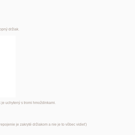
opný držiak.
k je uchytený s tromi hmoždinkami.
pojenie je zakryté držiakom a nie je to vôbec vidieť)