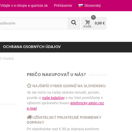
Vitajte v e-shope e-garnize.sk
Prihlásenie
Slovenský
0
0,00 €
Košík
OCHRANA OSOBNÝCH ÚDAJOV
yč hladká
PREČO NAKUPOVAŤ U NÁS?
NAJŠIRŠÍ VYBER GARNIŽ NA SLOVENSKU
Ak ste niečo na našej stránke nenašli, prosím,
pozrite si
naše katalógy
a my Vám pomôžeme s
výberom správneho tovaru
telefonicky
alebo
cez
e-mail
UŽÍVATEĽSKÝ PRIJATEĽNÉ PODMIENKY
DOPRAVY
Pri objednávke nad € 99 je doprava kuriérom