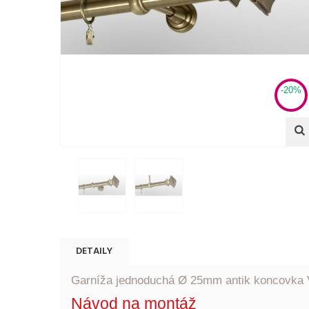
-20%
DETAILY
Garníža jednoduchá Ø 25mm antik koncovka V
Návod na montáž