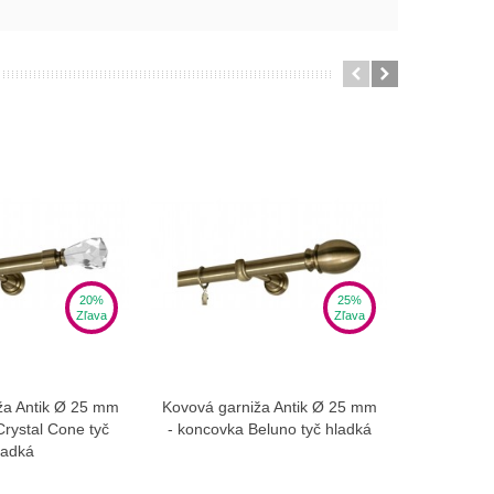
20%
25%
Zľava
Zľava
ža Antik Ø 25 mm
Kovová garniža Antik Ø 25 mm
Kovová ga
braziť viac
Zobraziť viac
Crystal Cone tyč
- koncovka Beluno tyč hladká
- koncovk
ladká