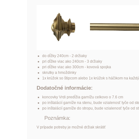
do dĺžky 240cm - 2 držiaky
pri dĺžke viac ako 240cm - 3 držiaky
pri dĺžke viac ako 300cm - kovová spojka
skrutky a hmoždinky
1x krúžok so štipcom alebo 1x krúžok s háčikom na každ
Dodatočné informácie:
koncovky Vrdi predĺžia garnížu celkovo o 7.6 cm
po inštalácií garníže na stenu, bude vzialenosť tyče od s
po inštalácií garníže do stropu, bude vzialenosť tyče od 
Poznámka:
V prípade potreby je možné držiak skrátiť