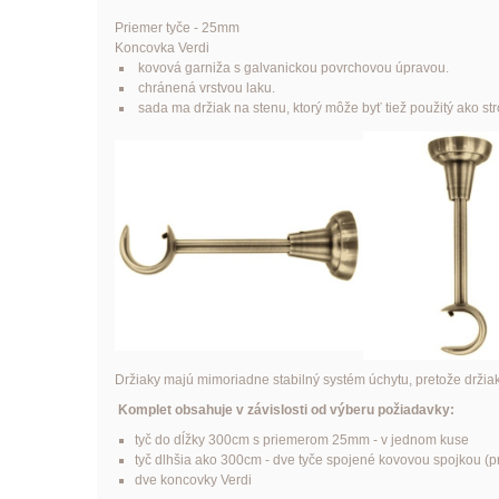
Priemer tyče - 25mm
Koncovka Verdi
kovová garniža s galvanickou povrchovou úpravou.
chránená vrstvou laku.
sada ma držiak na stenu, ktorý môže byť tiež použitý ako str
Držiaky majú mimoriadne stabilný systém úchytu, pretože držia
Komplet obsahuje v závislosti od výberu požiadavky:
tyč do dĺžky 300cm s priemerom 25mm - v jednom kuse
tyč dlhšia ako 300cm - dve tyče spojené kovovou spojkou (pre
dve koncovky Verdi