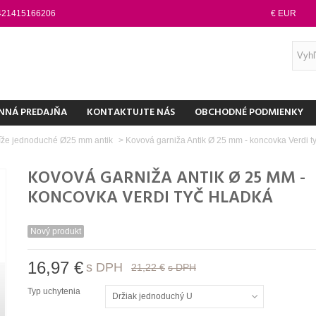
421415166206
€ EUR
NNÁ PREDAJŇA
KONTAKTUJTE NÁS
OBCHODNÉ PODMIENKY
íže jednoduché Ø25 mm antik
>
Kovová garniža Antik Ø 25 mm - koncovka Verdi t
KOVOVÁ GARNIŽA ANTIK Ø 25 MM -
KONCOVKA VERDI TYČ HLADKÁ
Nový produkt
16,97 €
s DPH
21,22 €
s DPH
Typ uchytenia
Držiak jednoduchý U