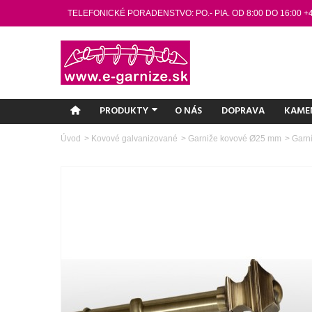
TELEFONICKÉ PORADENSTVO: PO.- PIA. OD 8:00 DO 16:00 +
PRODUKTY
O NÁS
DOPRAVA
KAME
Úvod
>
Kovové galvanizované
>
Garniže kovové Ø25 mm
>
Garn