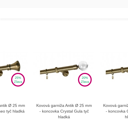
25%
20%
Zľava
Zľava
Antik Ø 25 mm
Kovová garniža Antik Ø 25 mm
Kovová garni
ziť viac
Zobraziť viac
Zo
eo tyč hladká
- koncovka Crystal Gula tyč
- koncovka 
hladká
h