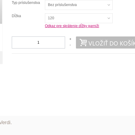
Typ príslušenstva
Bez príslušenstva
Dĺžka
120
Odkaz pre skrátenie dĺžky garniži
+
VLOŽIŤ DO KOŠÍ
-
erdi.