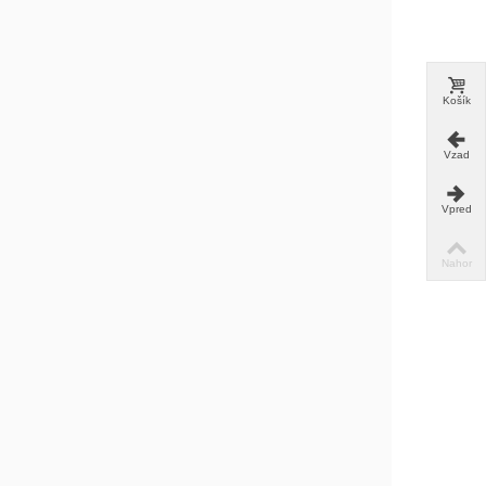
Košík
Vzad
Vpred
Nahor