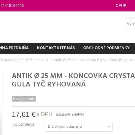
421415166206
€ EUR
NNÁ PREDAJŇA
KONTAKTUJTE NÁS
OBCHODNÉ PODMIENKY
íže jednoduché Ø25 mm antik
>
Antik Ø 25 mm - koncovka Crystal Gula tyč ryhov
ANTIK Ø 25 MM - KONCOVKA CRYSTA
GULA TYČ RYHOVANÁ
Nový produkt
17,61 €
s DPH
21,22 €
s DPH
Typ uchytenia
Držiak jednoduchý U