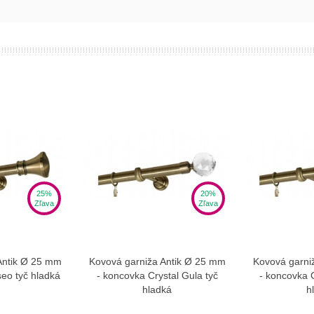
25%
20%
Zľava
Zľava
Antik Ø 25 mm
Kovová garniža Antik Ø 25 mm
Kovová garni
ziť viac
Zobraziť viac
Zo
eo tyč hladká
- koncovka Crystal Gula tyč
- koncovka 
hladká
h