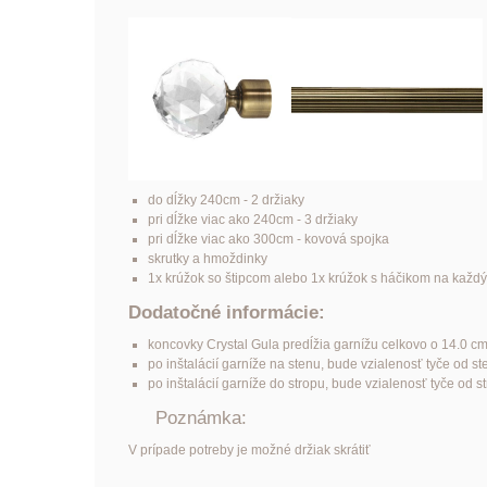
do dĺžky 240cm - 2 držiaky
pri dĺžke viac ako 240cm - 3 držiaky
pri dĺžke viac ako 300cm - kovová spojka
skrutky a hmoždinky
1x krúžok so štipcom alebo 1x krúžok s háčikom na každ
Dodatočné informácie:
koncovky Crystal Gula predĺžia garnížu celkovo o 14.0 c
po inštalácií garníže na stenu, bude vzialenosť tyče od s
po inštalácií garníže do stropu, bude vzialenosť tyče od 
Poznámka:
V prípade potreby je možné držiak skrátiť