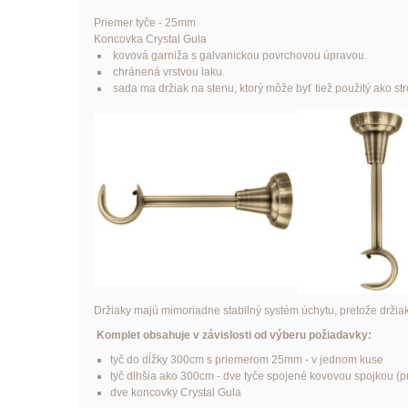
Priemer tyče - 25mm
Koncovka Crystal Gula
kovová garniža s galvanickou povrchovou úpravou.
chránená vrstvou laku.
sada ma držiak na stenu, ktorý môže byť tiež použitý ako str
Držiaky majú mimoriadne stabilný systém úchytu, pretože držia
Komplet obsahuje v závislosti od výberu požiadavky:
tyč do dĺžky 300cm s priemerom 25mm - v jednom kuse
tyč dlhšia ako 300cm - dve tyče spojené kovovou spojkou (pre
dve koncovky Crystal Gula