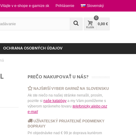
Vitajte v e-shope e-garnize.sk
Prihlásenie
Slovenský
0
0,00 €
Košík
OCHRANA OSOBNÝCH ÚDAJOV
aná
L
PREČO NAKUPOVAŤ U NÁS?
NAJŠIRŠÍ VYBER GARNIŽ NA SLOVENSKU
Ak ste niečo na našej stránke nenašli, prosím,
pozrite si
naše katalógy
a my Vám pomôžeme s
výberom správneho tovaru
telefonicky
alebo
cez
e-mail
UŽÍVATEĽSKÝ PRIJATEĽNÉ PODMIENKY
DOPRAVY
Pri objednávke nad € 99 je doprava kuriérom