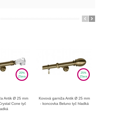
20%
25%
Zľava
Zľava
ža Antik Ø 25 mm
Kovová garniža Antik Ø 25 mm
Kovová ga
braziť viac
Zobraziť viac
Crystal Cone tyč
- koncovka Beluno tyč hladká
- koncovk
ladká