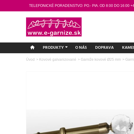
TELEFONICKÉ PORADENSTVO: PO.- PIA. OD 8:00 DO 16:00 +
PRODUKTY
O NÁS
DOPRAVA
KAME
Úvod
>
Kovové galvanizované
>
Garniže kovové Ø25 mm
>
Garn