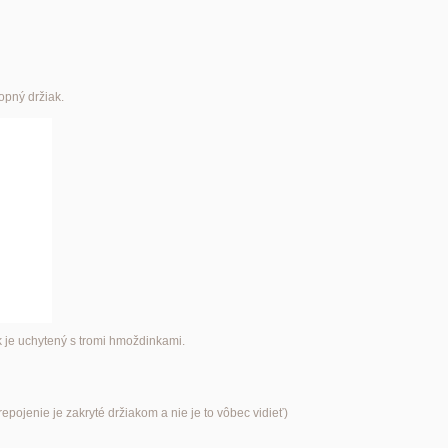
opný držiak.
k je uchytený s tromi hmoždinkami.
pojenie je zakryté držiakom a nie je to vôbec vidieť)