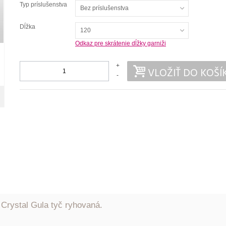
Typ príslušenstva
Bez príslušenstva
Dĺžka
120
Odkaz pre skrátenie dĺžky garniži
+
VLOŽIŤ DO KOŠÍ
-
rystal Gula tyč ryhovaná.