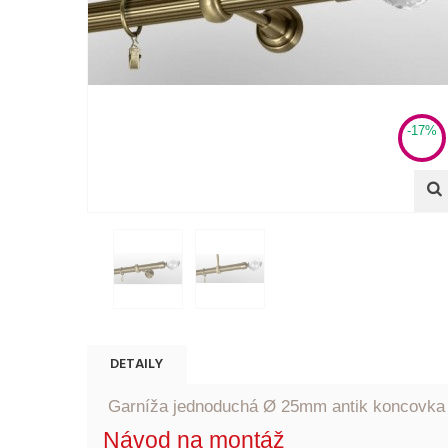
-17%
DETAILY
Garníža jednoduchá Ø 25mm antik koncovka C
Návod na montáž