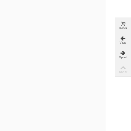
Košík
Vzad
Vpred
Nahor