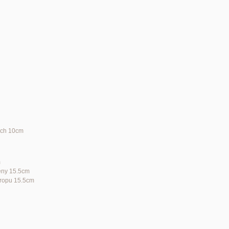
ých 10cm
m
teny 15.5cm
stropu 15.5cm