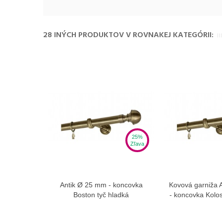
28 INÝCH PRODUKTOV V ROVNAKEJ KATEGÓRII:
25%
Zľava
Antik Ø 25 mm - koncovka
Kovová garniža 
Zobraziť viac
Zobra
Boston tyč hladká
- koncovka Kolos