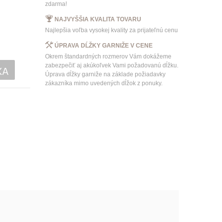
zdarma!
NAJVYŠŠIA KVALITA TOVARU
Najlepšia voľba vysokej kvality za prijateľnú cenu
ÚPRAVA DĹŽKY GARNIŽE V CENE
Okrem štandardných rozmerov Vám dokážeme
zabezpečiť aj akúkoľvek Vami požadovanú dĺžku.
KA
Úprava dĺžky garniže na základe požiadavky
zákazníka mimo uvedených dĺžok z ponuky.