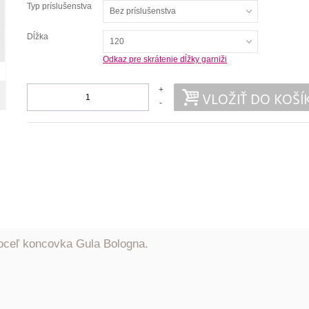
Typ príslušenstva
Bez príslušenstva
Dĺžka
120
Odkaz pre skrátenie dĺžky garniži
+
VLOŽIŤ DO KOŠÍ
-
oceľ koncovka Gula Bologna.