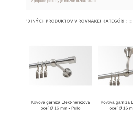
V prípade potreby je možne držiak skratiť.
13 INÝCH PRODUKTOV V ROVNAKEJ KATEGÓRII:
Kovová garniža Efekt-nerezová
Kovová garniža 
Zobraziť viac
Zobra
oceľ Ø 16 mm - Pullo
oceľ Ø 16 m