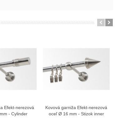
a Efekt-nerezová
Kovová garniža Efekt-nerezová
Efekt-nere
braziť viac
Zobraziť viac
mm - Cylinder
oceľ Ø 16 mm - Stizok inner
Ko