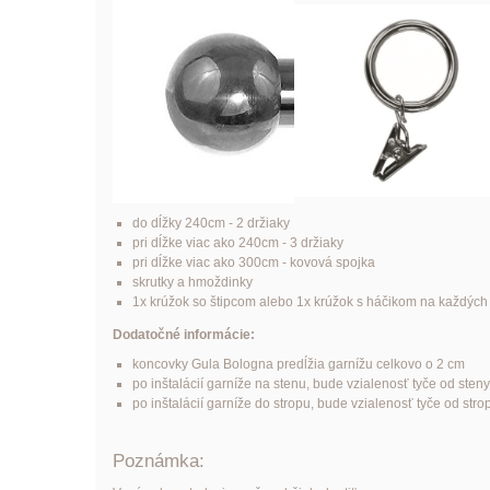
do dĺžky 240cm - 2 držiaky
pri dĺžke viac ako 240cm - 3 držiaky
pri dĺžke viac ako 300cm - kovová spojka
skrutky a hmoždinky
1x krúžok so štipcom alebo 1x krúžok s háčikom na každýc
Dodatočné informácie:
koncovky Gula Bologna predĺžia garnížu celkovo o 2 cm
po inštalácií garníže na stenu, bude vzialenosť tyče od sten
po inštalácií garníže do stropu, bude vzialenosť tyče od str
Poznámka: