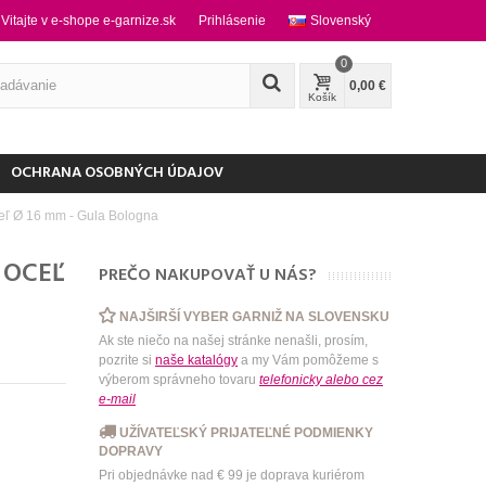
Vitajte v e-shope e-garnize.sk
Prihlásenie
Slovenský
0
0,00 €
Košík
OCHRANA OSOBNÝCH ÚDAJOV
eľ Ø 16 mm - Gula Bologna
 OCEĽ
PREČO NAKUPOVAŤ U NÁS?
NAJŠIRŠÍ VYBER GARNIŽ NA SLOVENSKU
Ak ste niečo na našej stránke nenašli, prosím,
pozrite si
naše katalógy
a my Vám pomôžeme s
výberom správneho tovaru
telefonicky
alebo
cez
e-mail
UŽÍVATEĽSKÝ PRIJATEĽNÉ PODMIENKY
DOPRAVY
Pri objednávke nad € 99 je doprava kuriérom