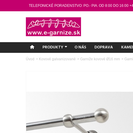
TELEFONICKÉ PORADENSTVO: PO.- PIA. OD 8:00 DO 16:00 +
PRODUKTY
O NÁS
DOPRAVA
KAME
Úvod
>
Kovové galvanizované
>
Garniže kovové Ø16 mm
>
Garn