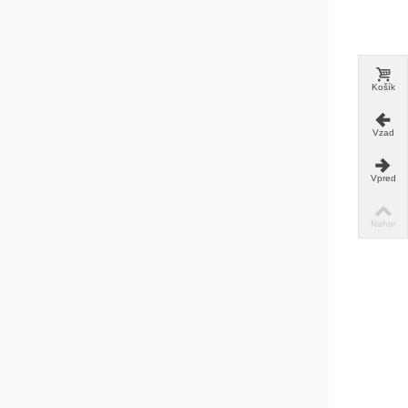
Košík
Vzad
Vpred
Nahor