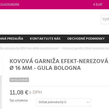
421415166206
€ EUR
NNÁ PREDAJŇA
KONTAKTUJTE NÁS
OBCHODNÉ PODMIENKY
íže jednoduché Ø16 mm efekt-nerezová oceľ
>
Kovová garniža Efekt-nerezová oc
KOVOVÁ GARNIŽA EFEKT-NEREZOVÁ
Ø 16 MM - GULA BOLOGNA
Nový produkt
11,08 €
s DPH
Typ uchytenia
Držiak jednoduchý U