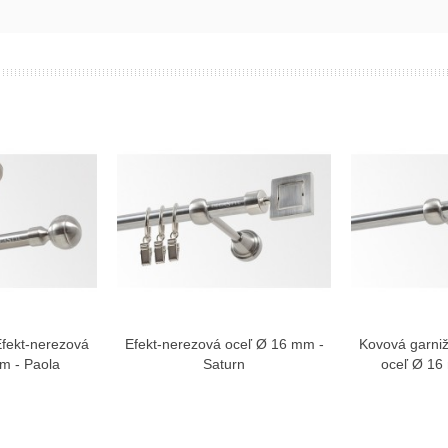
Efekt-nerezová
Efekt-nerezová oceľ Ø 16 mm -
Kovová garniž
ziť viac
Zobraziť viac
Zo
m - Paola
Saturn
oceľ Ø 16 