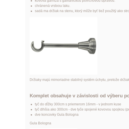
kovová garniža s galvanickou povrchovou úpravou.
chránená vrstvou laku.
sadá ma držiak na stenu, ktorý môže byť tiež použitý ako str
Držiaky majú mimoriadne stabilný systém úchytu, pretože držia
Komplet obsahuje v závislosti od výberu p
tyč do dĺžky 300cm s priemerom 16mm - v jednom kuse
tyč dlhšia ako 300cm - dve tyče spojené kovovou spojkou (pre
dve koncovky Gula Bologna
Gula Bologna