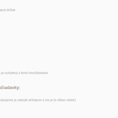
opný držiak.
k je uchytený s tromi hmoždinkami.
ožiadavky:
pojenie je zakryté držiakom a nie je to vôbec vidieť)