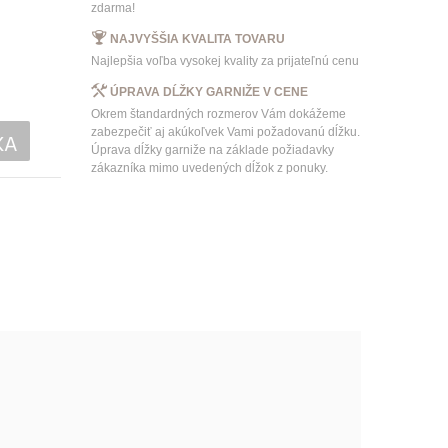
zdarma!
NAJVYŠŠIA KVALITA TOVARU
Najlepšia voľba vysokej kvality za prijateľnú cenu
ÚPRAVA DĹŽKY GARNIŽE V CENE
Okrem štandardných rozmerov Vám dokážeme
zabezpečiť aj akúkoľvek Vami požadovanú dĺžku.
KA
Úprava dĺžky garniže na základe požiadavky
zákazníka mimo uvedených dĺžok z ponuky.