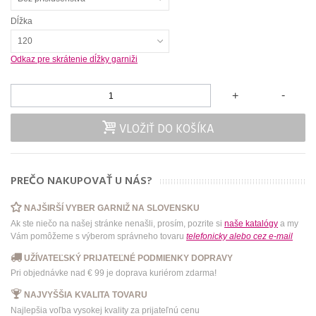
Dĺžka
120
Odkaz pre skrátenie dĺžky garniži
-
+
VLOŽIŤ DO KOŠÍKA
PREČO NAKUPOVAŤ U NÁS?
NAJŠIRŠÍ VYBER GARNIŽ NA SLOVENSKU
Ak ste niečo na našej stránke nenašli, prosím, pozrite si
naše katalógy
a my
Vám pomôžeme s výberom správneho tovaru
telefonicky
alebo
cez e-mail
UŽÍVATEĽSKÝ PRIJATEĽNÉ PODMIENKY DOPRAVY
Pri objednávke nad € 99 je doprava kuriérom zdarma!
NAJVYŠŠIA KVALITA TOVARU
Najlepšia voľba vysokej kvality za prijateľnú cenu