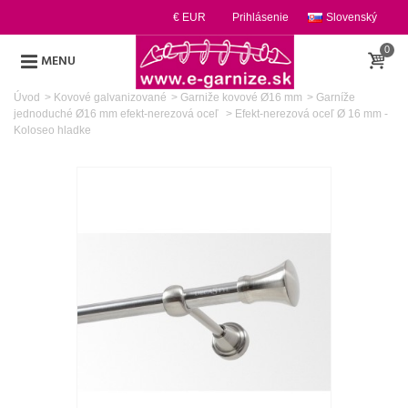
€ EUR
Prihlásenie
Slovenský
0
MENU
Úvod
>
Kovové galvanizované
>
Garniže kovové Ø16 mm
>
Garníže
jednoduché Ø16 mm efekt-nerezová oceľ
>
Efekt-nerezová oceľ Ø 16 mm -
Koloseo hladke