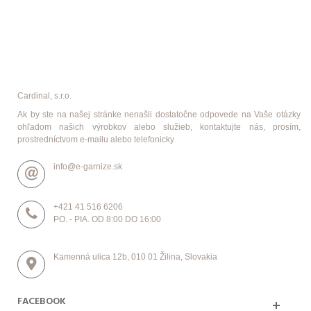
Cardinal, s.r.o.
Ak by ste na našej stránke nenašli dostatočne odpovede na Vaše otázky
ohľadom našich výrobkov alebo služieb, kontaktujte nás, prosím,
prostredníctvom e-mailu alebo telefonicky
info@e-garnize.sk
+421 41 516 6206
PO. - PIA. OD 8:00 DO 16:00
Kamenná ulica 12b, 010 01 Žilina, Slovakia
FACEBOOK