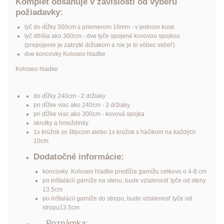
Komplet obsahuje v závislosti od výberu
požiadavky:
tyč do dĺžky 300cm s priemerom 16mm - v jednom kuse
tyč dlhšia ako 300cm - dve tyče spojené kovovou spojkou
(prepojenie je zakryté držiakom a nie je to vôbec vidieť)
dve koncovky Koloseo hladke
Koloseo hladke
do dĺžky 240cm - 2 držiaky
pri dĺžke viac ako 240cm - 3 držiaky
pri dĺžke viac ako 300cm - kovová spojka
skrutky a hmoždinky
1x krúžok so štipcom alebo 1x krúžok s háčikom na každých
10cm
Dodatočné informácie:
koncovky Koloseo hladke predĺžia garnížu celkovo o 4-8 cm
po inštalácií garníže na stenu, bude vzialenosť tyče od steny
13.5cm
po inštalácií garníže do stropu, bude vzialenosť tyče od
stropu13.5cm
Poznámka: