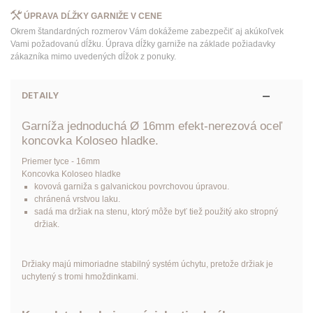
ÚPRAVA DĹŽKY GARNIŽE V CENE
Okrem štandardných rozmerov Vám dokážeme zabezpečiť aj akúkoľvek
Vami požadovanú dĺžku. Úprava dĺžky garniže na základe požiadavky
zákazníka mimo uvedených dĺžok z ponuky.
DETAILY
Garníža jednoduchá Ø 16mm efekt-nerezová oceľ
koncovka Koloseo hladke.
Priemer tyce - 16mm
Koncovka Koloseo hladke
kovová garniža s galvanickou povrchovou úpravou.
chránená vrstvou laku.
sadá ma držiak na stenu, ktorý môže byť tiež použitý ako stropný
držiak.
Držiaky majú mimoriadne stabilný systém úchytu, pretože držiak je
uchytený s tromi hmoždinkami.