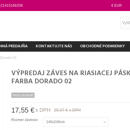
421415166206
€ EUR
NNÁ PREDAJŇA
KONTAKTUJTE NÁS
OBCHODNÉ PODMIENKY
a Dorado 02
VÝPREDAJ ZÁVES NA RIASIACEJ PÁS
FARBA DORADO 02
Nový produkt
17,55 €
s DPH
25,07 €
s DPH
Rozmer závesov
140x240cm