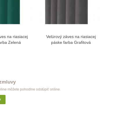
ves na riasiacej
Velúrový záves na riasiacej
Velúrový
braziť viac
Zobraziť viac
arba Zelená
páske farba Grafitová
páske fa
 zmluvy
nline môžete pohodlne odstúpiť online.
y