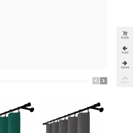
Košík
Vzad
Vpred
Nahor