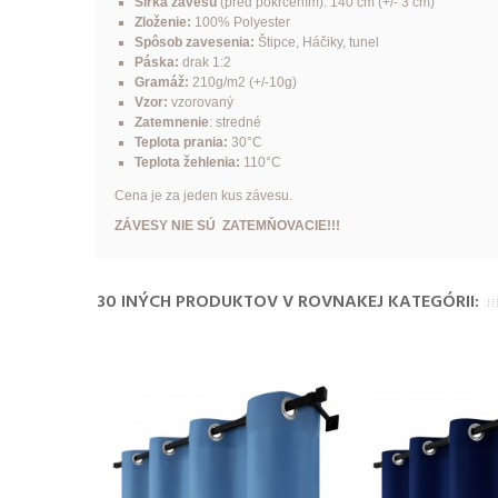
Šírka závesu
(pred pokrčením): 140 cm (+/- 3 cm)
Zloženie:
100% Polyester
Spôsob zavesenia:
Štipce, Háčiky, tunel
Páska:
drak 1:2
Gramáž:
210g/m2 (+/-10g)
Vzor:
vzorovaný
Zatemnenie
: stredné
Teplota prania:
30°C
Teplota žehlenia:
110°C
Cena je za jeden kus závesu.
ZÁVESY NIE SÚ ZATEMŇOVACIE!!!
30 INÝCH PRODUKTOV V ROVNAKEJ KATEGÓRII: