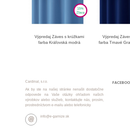
15%
Zľava
Výpredaj Záves s krúžkami
Výpredaj Záve
Zobraziť viac
Zobra
farba Kráľovská modrá
farba Tmavé Gra
Cardinal, s.r.o.
FACEBO
Ak by ste na našej stránke nenašli dostatočne
odpovede na Vaše otázky ohľadom našich
výrobkov alebo služieb, kontaktujte nás, prosím,
prostredníctvom e-mailu alebo telefonicky
info@e-garnize.sk