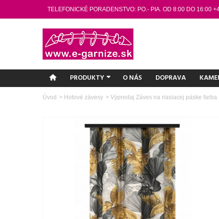
TELEFONICKÉ PORADENSTVO: PO.- PIA. OD 8:00 DO 16:00 +
PRODUKTY
O NÁS
DOPRAVA
KAME
Úvod
>
Hotové závesy
>
Výpredaj Záves na riasiacej páske farb