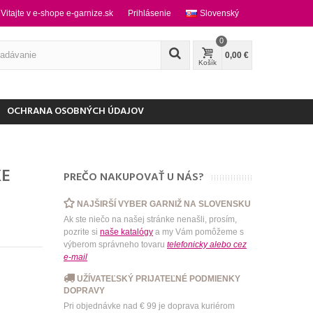
Vitajte v e-shope e-garnize.sk
Prihlásenie
Slovenský
0
0,00 €
Košík
OCHRANA OSOBNÝCH ÚDAJOV
KE
PREČO NAKUPOVAŤ U NÁS?
NAJŠIRŠÍ VYBER GARNIŽ NA SLOVENSKU
Ak ste niečo na našej stránke nenašli, prosím,
pozrite si
naše katalógy
a my Vám pomôžeme s
výberom správneho tovaru
telefonicky
alebo
cez
e-mail
UŽÍVATEĽSKÝ PRIJATEĽNÉ PODMIENKY
DOPRAVY
Pri objednávke nad € 99 je doprava kuriérom