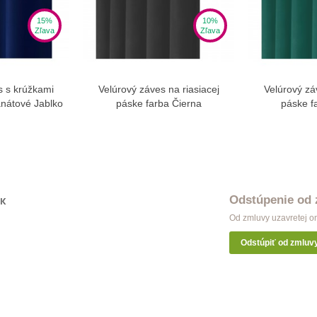
15%
10%
Zľava
Zľava
s s krúžkami
Velúrový záves na riasiacej
Velúrový zá
ziť viac
Zobraziť viac
Zo
nátové Jablko
páske farba Čierna
páske f
Odstúpenie od
OK
Od zmluvy uzavretej o
Odstúpiť od zmluv