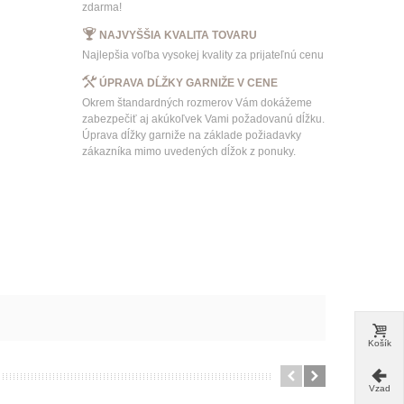
zdarma!
NAJVYŠŠIA KVALITA TOVARU
Najlepšia voľba vysokej kvality za prijateľnú cenu
ÚPRAVA DĹŽKY GARNIŽE V CENE
Okrem štandardných rozmerov Vám dokážeme
zabezpečiť aj akúkoľvek Vami požadovanú dĺžku.
Úprava dĺžky garniže na základe požiadavky
zákazníka mimo uvedených dĺžok z ponuky.
Košík
Vzad