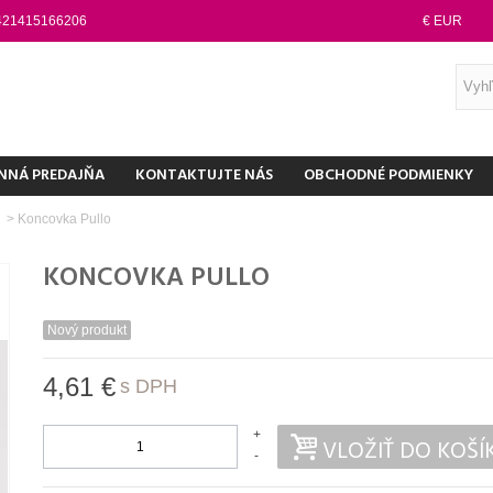
421415166206
€ EUR
NNÁ PREDAJŇA
KONTAKTUJTE NÁS
OBCHODNÉ PODMIENKY
ľ
>
Koncovka Pullo
KONCOVKA PULLO
Nový produkt
4,61 €
s DPH
+
VLOŽIŤ DO KOŠÍ
-