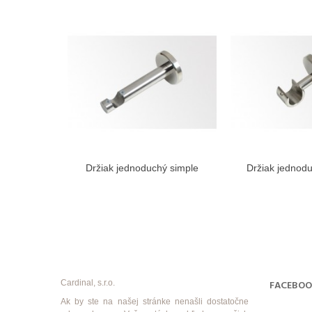
Držiak jednoduchý simple
Držiak jednod
Zobraziť viac
Zobra
Cardinal, s.r.o.
FACEBO
Ak by ste na našej stránke nenašli dostatočne