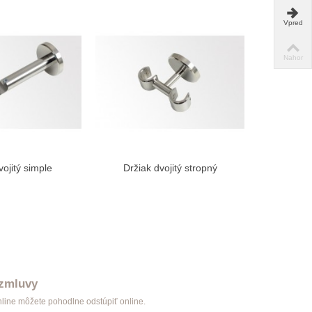
Vpred
Nahor
vojitý simple
Držiak dvojitý stropný
Nadstav
braziť viac
Zobraziť viac
 zmluvy
nline môžete pohodlne odstúpiť online.