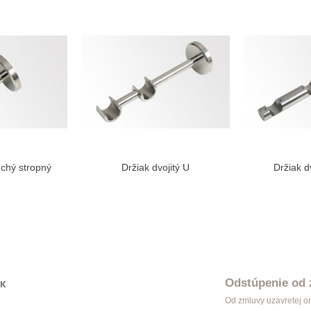
uchý stropný
Držiak dvojitý U
Držiak d
ziť viac
Zobraziť viac
Zo
Odstúpenie od
OK
Od zmluvy uzavretej o