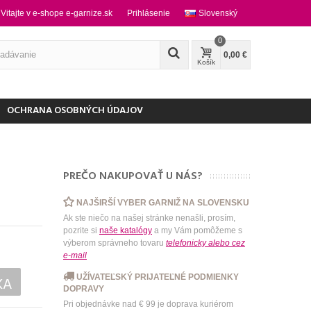
Vitajte v e-shope e-garnize.sk
Prihlásenie
Slovenský
0
0,00 €
Košík
OCHRANA OSOBNÝCH ÚDAJOV
PREČO NAKUPOVAŤ U NÁS?
NAJŠIRŠÍ VYBER GARNIŽ NA SLOVENSKU
Ak ste niečo na našej stránke nenašli, prosím,
pozrite si
naše katalógy
a my Vám pomôžeme s
výberom správneho tovaru
telefonicky
alebo
cez
e-mail
UŽÍVATEĽSKÝ PRIJATEĽNÉ PODMIENKY
KA
DOPRAVY
Pri objednávke nad € 99 je doprava kuriérom