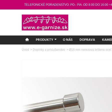
TELEFONICKÉ PORADENSTVO: PO.- PIA. OD 8:00 DO 16:00 +
PRODUKTY
O NÁS
DOPRAVA
KAME
Úvod
>
Doplnky a príslušenstvo
>
Ø16 mm nerezová leštena oce