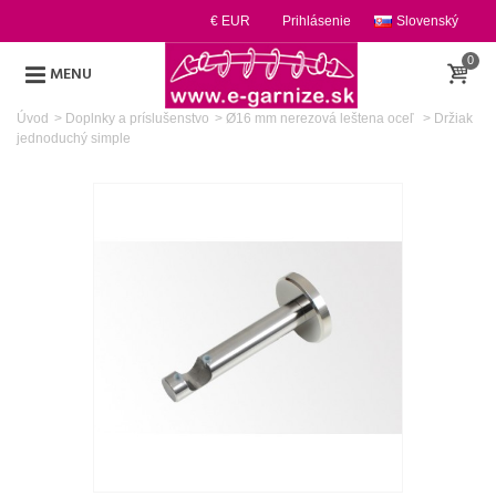
€ EUR
Prihlásenie
Slovenský
0
MENU
Úvod
>
Doplnky a príslušenstvo
>
Ø16 mm nerezová leštena oceľ
>
Držiak
jednoduchý simple