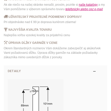
Ak ste niečo na našej stránke nenašli, prosím, pozrite si
naše katalógy
a my
Vám pomôžeme s výberom správneho tovaru
telefonicky
alebo
cez e-mail
UŽÍVATEĽSKÝ PRIJATEĽNÉ PODMIENKY DOPRAVY
Pri objednávke nad € 99 je doprava kuriérom zdarma!
NAJVYŠŠIA KVALITA TOVARU
Najlepšia voľba vysokej kvality za prijateľnú cenu
ÚPRAVA DĹŽKY GARNIŽE V CENE
Okrem štandardných rozmerov Vám dokážeme zabezpečiť aj akúkoľvek
Vami požadovanú dĺžku. Úprava dĺžky garniže na základe požiadavky
zákazníka mimo uvedených dĺžok z ponuky.
DETAILY