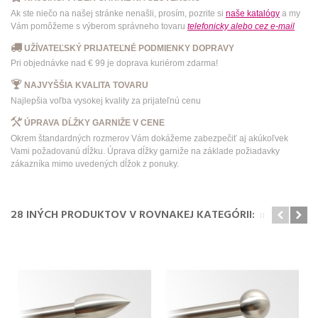
Ak ste niečo na našej stránke nenašli, prosím, pozrite si
naše katalógy
a my
Vám pomôžeme s výberom správneho tovaru
telefonicky
alebo
cez e-mail
UŽÍVATEĽSKÝ PRIJATEĽNÉ PODMIENKY DOPRAVY
Pri objednávke nad € 99 je doprava kuriérom zdarma!
NAJVYŠŠIA KVALITA TOVARU
Najlepšia voľba vysokej kvality za prijateľnú cenu
ÚPRAVA DĹŽKY GARNIŽE V CENE
Okrem štandardných rozmerov Vám dokážeme zabezpečiť aj akúkoľvek
Vami požadovanú dĺžku. Úprava dĺžky garniže na základe požiadavky
zákazníka mimo uvedených dĺžok z ponuky.
28 INÝCH PRODUKTOV V ROVNAKEJ KATEGÓRII: