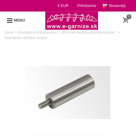
€ EUR
Prihlásenie
Slovenský
0
MENU
Úvod
>
Doplnky a príslušenstvo
>
Ø16 mm nerezová brúsená oceľ
>
Nadstavec držiaka simple