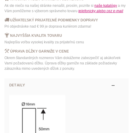
Ak ste niečo na našej stránke nenašli, prosím, pozrite si
naše katalógy
a my
Vám pomôžeme s výberom správneho tovaru
telefonicky
alebo
cez e-mail
UŽÍVATEĽSKÝ PRIJATEĽNÉ PODMIENKY DOPRAVY
Pri objednávke nad € 99 je doprava kuriérom zdarma!
NAJVYŠŠIA KVALITA TOVARU
Najlepšia voľba vysokej kvality za prijateľnú cenu
ÚPRAVA DĹŽKY GARNIŽE V CENE
Okrem štandardných rozmerov Vám dokážeme zabezpečiť aj akúkoľvek
Vami požadovanú dĺžku. Úprava dĺžky garniže na základe požiadavky
zákazníka mimo uvedených dĺžok z ponuky.
DETAILY