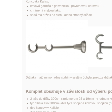
Koncovka Kalisto
kovová garniža s galvanickou povrchovou úpravou.
chránená vrstvou laku.
sadá ma držiak na stenu,alebo stropný držiak.
Držiaky majú mimoriadne stabilný systém úchytu, pretože držia
Komplet obsahuje v závislosti od výberu p
2 tyče do dĺžky 300cm s priemerom 25 a 19mm - v jednom k
tyč dlhšia ako 300cm - dve tyče spojené kovovou spojkou (pre
dve koncovky Kalisto