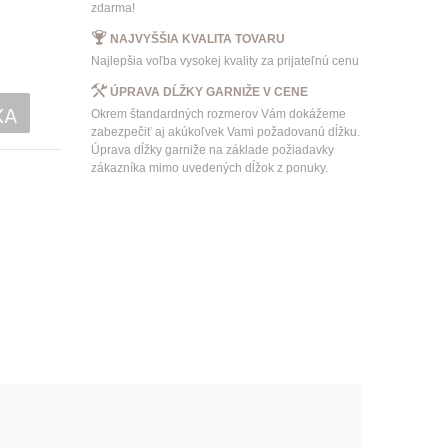
zdarma!
NAJVYŠŠIA KVALITA TOVARU
Najlepšia voľba vysokej kvality za prijateľnú cenu
ÚPRAVA DĹŽKY GARNIŽE V CENE
KA
Okrem štandardných rozmerov Vám dokážeme
zabezpečiť aj akúkoľvek Vami požadovanú dĺžku.
Úprava dĺžky garniže na základe požiadavky
zákazníka mimo uvedených dĺžok z ponuky.