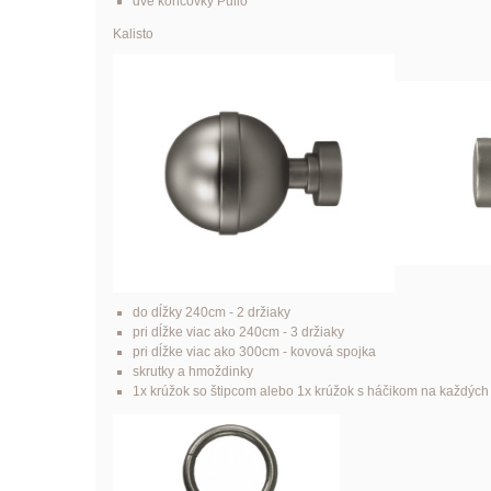
dve koncovky Pullo
Kalisto
do dĺžky 240cm - 2 držiaky
pri dĺžke viac ako 240cm - 3 držiaky
pri dĺžke viac ako 300cm - kovová spojka
skrutky a hmoždinky
1x krúžok so štipcom alebo 1x krúžok s háčikom na každýc