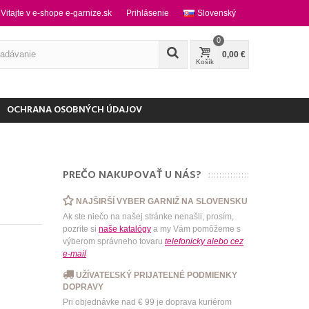
Vitajte v e-shope e-garnize.sk
Prihlásenie
Slovenský
0
0,00 €
Košík
OCHRANA OSOBNÝCH ÚDAJOV
PREČO NAKUPOVAŤ U NÁS?
NAJŠIRŠÍ VYBER GARNIŽ NA SLOVENSKU
Ak ste niečo na našej stránke nenašli, prosím,
pozrite si
naše katalógy
a my Vám pomôžeme s
výberom správneho tovaru
telefonicky
alebo
cez
e-mail
UŽÍVATEĽSKÝ PRIJATEĽNÉ PODMIENKY
DOPRAVY
Pri objednávke nad € 99 je doprava kuriérom