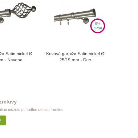
5%
Zľava
ža Satin nickel Ø
Kovová garniža Satin nickel Ø
Kovová ga
braziť viac
Zobraziť viac
m - Navona
25/19 mm - Duo
25/1
 zmluvy
nline môžete pohodlne odstúpiť online.
y