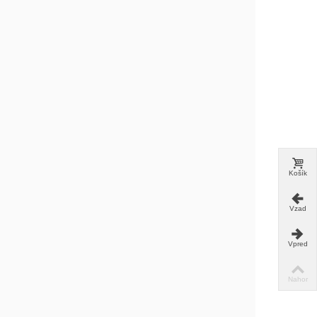
Košík
Vzad
Vpred
Nahor