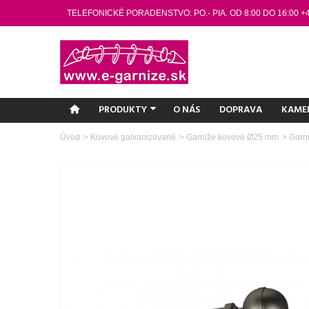
TELEFONICKÉ PORADENSTVO: PO.- PIA. OD 8:00 DO 16:00 +
PRODUKTY
O NÁS
DOPRAVA
KAME
Úvod
>
Kovové galvanizované
>
Garniže kovové Ø25 mm
>
Garní