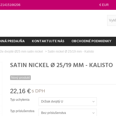
421415166206
€ EUR
NNÁ PREDAJŇA
KONTAKTUJTE NÁS
OBCHODNÉ PODMIENKY
že dvojité Ø25 mm satin nickel
>
Satin nickel Ø 25/19 mm - Kalisto
SATIN NICKEL Ø 25/19 MM - KALISTO
Nový produkt
22,16 €
s DPH
Typ uchytenia
Držiak dvojitý U
Typ príslušenstva
Bez príslušenstva