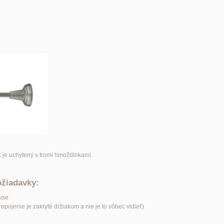
k je uchytený s tromi hmoždinkami.
ožiadavky:
use
pojenie je zakryté držiakom a nie je to vôbec vidieť)