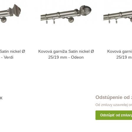
atin nickel Ø
Kovová garniža Satin nickel Ø
Kovová garni
ziť viac
Zobraziť viac
Zo
- Verdi
25/19 mm - Odeon
25/19 m
Odstúpenie od
OK
Od zmluvy uzavretej o
Odstúpiť od zmluv