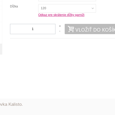
Dĺžka
120
Odkaz pre skrátenie dĺžky garniži
+
VLOŽIŤ DO KOŠÍ
-
vka Kalisto.